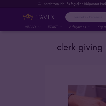
Kattintson ide, és foglaljon időpontot iro
ARANY
EZÜST
Árfolyamok
Kapcs
clerk giving