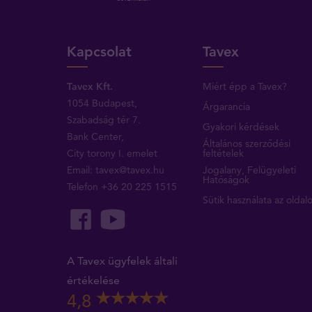
Kapcsolat
Tavex
Tavex Kft.
Miért épp a Tavex?
1054 Budapest,
Árgarancia
Szabadság tér 7.
Gyakori kérdések
Bank Center,
Általános szerződési
City torony I. emelet
feltételek
Email:
tavex@tavex.hu
Jogalany, Felügyeleti
Hatóságok
Telefon
+36 20 225 1515
Sütik használata az oldal
A Tavex ügyfelek általi
értékelése
4,8