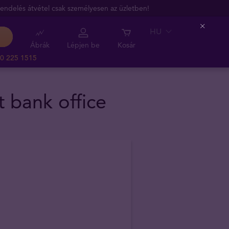
endelés átvétel csak személyesen az üzletben!
HU
Close
Ábrák
Lépjen be
Kosár
0 225 1515
t bank office