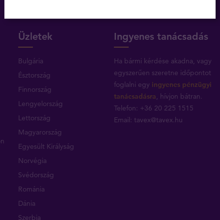
Üzletek
Ingyenes tanácsadás
Bulgária
Ha bármi kérdése akadna, vagy
egyszerűen szeretne időpontot
Észtország
foglalni egy
ingyenes pénzügyi
Finnország
tanácsadásra
, hívjon bátran.
Lengyelország
Telefon: +36 20 225 1515
Lettország
Email:
tavex@tavex.hu
Magyarország
on
Egyesült Királyság
Norvégia
Svédország
Románia
Dánia
Szerbia