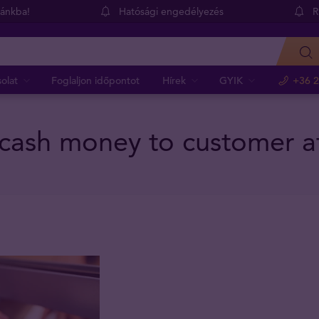
dánkba!
Hatósági engedélyezés
R
olat
Foglaljon időpontot
Hírek
GYIK
+36 2
 cash money to customer a