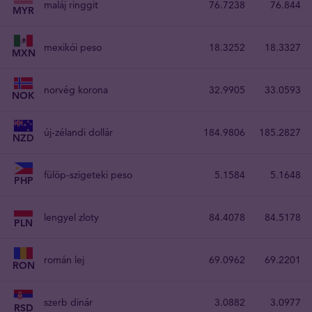
maláj ringgit
76.7238
76.844
MYR
mexikói peso
18.3252
18.3327
MXN
norvég korona
32.9905
33.0593
NOK
új-zélandi dollár
184.9806
185.2827
NZD
fülöp-szigeteki peso
5.1584
5.1648
PHP
lengyel zloty
84.4078
84.5178
PLN
román lej
69.0962
69.2201
RON
szerb dinár
3.0882
3.0977
RSD