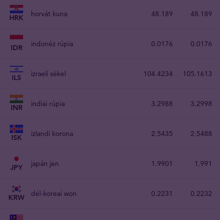
horvát kuna
48.189
48.189
HRK
indonéz rúpia
0.0176
0.0176
IDR
izraeli sékel
104.4234
105.1613
ILS
indiai rúpia
3.2988
3.2998
INR
izlandi korona
2.5435
2.5488
ISK
japán jen
1.9901
1.991
JPY
dél-koreai won
0.2231
0.2232
KRW