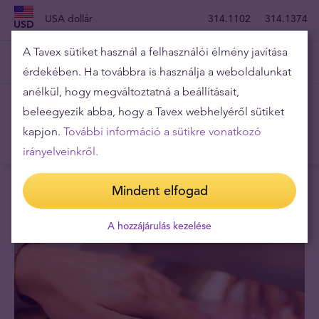
USA dollár
314.1102
314.1374
USD
A Tavex sütiket használ a felhasználói élmény javítása
dél-afrikai rand
19.4367
19.4983
ZAR
érdekében. Ha továbbra is használja a weboldalunkat
anélkül, hogy megváltoztatná a beállításait,
beleegyezik abba, hogy a Tavex webhelyéről sütiket
Az árfolyam mutatja a megfelelő forintértéket 1 deviza
kapjon.
További információ a sütikre vonatkozó
egységnél
irányelveinkről.
Mindent elfogad
A hozzájárulás kezelése