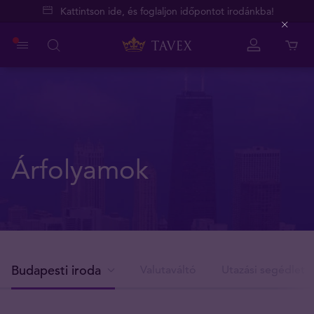
Kattintson ide, és foglaljon időpontot irodánkba!
Close
Árfolyamok
Budapesti iroda
Valutaváltó
Utazási segédlet