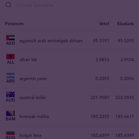
Pénznem
Vétel
Eladunk
egyesült arab emírségek dirham
85.5191
85.5292
AED
albán lek
3.8853
3.9104
ALL
argentin peso
0.2095
0.2096
ARS
ausztrál dollár
221.9587
222.0945
AUD
bosnyák márka
185.2355
185.6617
BAM
bolgár leva
185.6399
185.6399
BGN