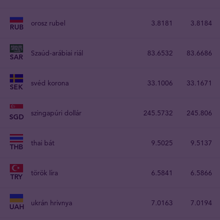
orosz rubel
3.8181
3.8184
RUB
Szaúd-arábiai riál
83.6532
83.6686
SAR
svéd korona
33.1006
33.1671
SEK
szingapúri dollár
245.5732
245.806
SGD
thai bát
9.5025
9.5137
THB
török líra
6.5841
6.5866
TRY
ukrán hrivnya
7.0163
7.0194
UAH