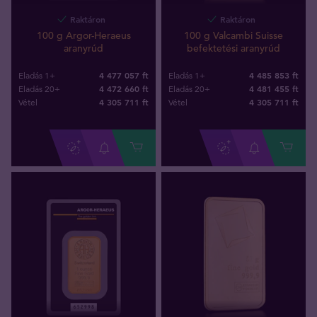
Raktáron
Raktáron
100 g Argor-Heraeus
100 g Valcambi Suisse
aranyrúd
befektetési aranyrúd
4 477 057 ft
4 485 853 ft
Eladás 1+
Eladás 1+
4 472 660 ft
4 481 455 ft
Eladás 20+
Eladás 20+
4 305 711
ft
4 305 711
ft
Vétel
Vétel