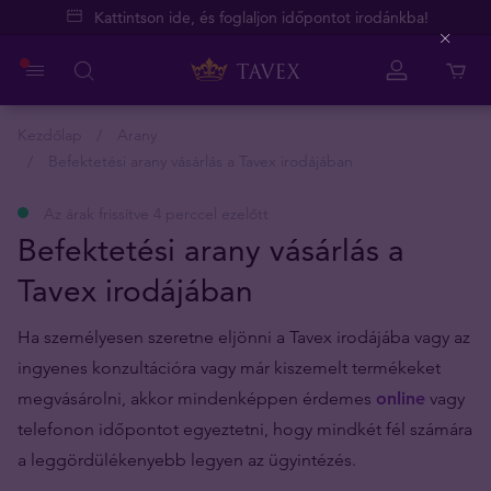
Kattintson ide, és foglaljon időpontot irodánkba!
Close
Kezdőlap
Arany
Befektetési arany vásárlás a Tavex irodájában
Az árak frissítve 4 perccel ezelőtt
Befektetési arany vásárlás a
Tavex irodájában
Ha személyesen szeretne eljönni a Tavex irodájába vagy az
ingyenes konzultációra vagy már kiszemelt termékeket
megvásárolni, akkor mindenképpen érdemes
online
vagy
telefonon időpontot egyeztetni, hogy mindkét fél számára
a leggördülékenyebb legyen az ügyintézés.