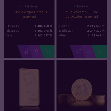
Raktáron
Raktáron
1 uncia Argor-Heraeus
50 g Valcambi Suisse
aranyrúd
befektetési aranyrúd
1 404 150 ft
2 249 530 ft
Eladás 1+
Eladás 1+
1 402 098 ft
2 247 332 ft
Eladás 20+
Eladás 20+
1 342 637
ft
2 152 862
ft
Vétel
Vétel