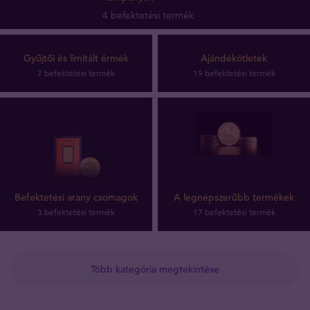
4 befektetési termék
Gyűjtői és limitált érmék
Ajándékötletek
7 befektetési termék
19 befektetési termék
Befektetési arany csomagok
A legnépszerűbb termékek
3 befektetési termék
17 befektetési termék
Több kategória megtekintése