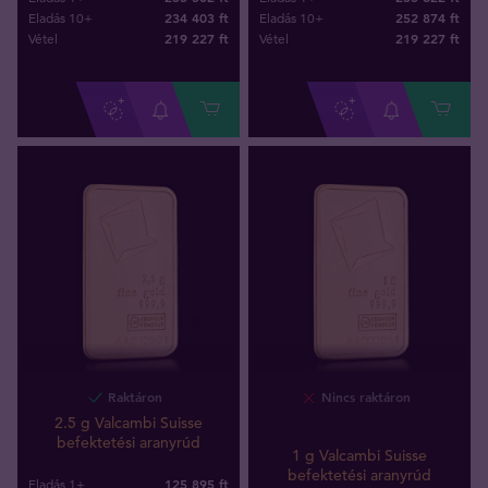
234 403 ft
252 874 ft
Eladás 10+
Eladás 10+
219 227
ft
219 227
ft
Vétel
Vétel
Raktáron
Nincs raktáron
2.5 g Valcambi Suisse
befektetési aranyrúd
1 g Valcambi Suisse
befektetési aranyrúd
125 895 ft
Eladás 1+