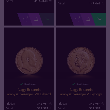
41 653
,
00
ft
Vétel
147 061
ft
Vétel
Raktáron
Raktáron
Nagy-Britannia
Nagy-Britannia
aranyszuverénjei, VII Edvárd
aranyszuverénjei V. György
342 964 ft
342 964 ft
Eladás
Eladás
312 391
ft
312 391
ft
Vétel
Vétel