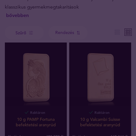
klasszikus gyermekmegtakarítások
bővebben
Rendezés
Szűrő
Raktáron
Raktáron
10 g PAMP Fortuna
10 g Valcambi Suisse
befektetési aranyrúd
befektetési aranyrúd