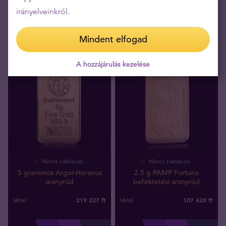
irányelveinkről.
Mindent elfogad
A hozzájárulás kezelése
Nincs raktáron
Nincs raktáron
5 grammos Argor-Heraeus
2.5 g PAMP Fortuna
aranyrúd
befektetési aranyrúd
219 227
ft
107 428
ft
Vétel
Vétel