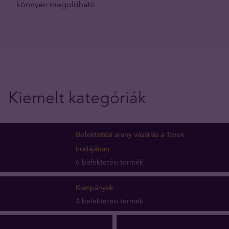
könnyen megoldható.
Kiemelt kategóriák
Befektetési arany vásárlás a Tavex
irodájában
6 befektetési termék
Kampányok
4 befektetési termék