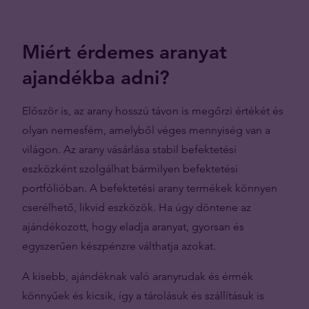
Miért érdemes aranyat
ajandékba adni?
Először is, az arany hosszú távon is megőrzi értékét és
olyan nemesfém, amelyből véges mennyiség van a
világon. Az arany vásárlása stabil befektetési
eszközként szolgálhat bármilyen befektetési
portfólióban. A befektetési arany termékek könnyen
cserélhető, likvid eszközök. Ha úgy döntene az
ajándékozott, hogy eladja aranyat, gyorsan és
egyszerűen készpénzre válthatja azokat.
A kisebb, ajándéknak való aranyrudak és érmék
könnyűek és kicsik, így a tárolásuk és szállításuk is