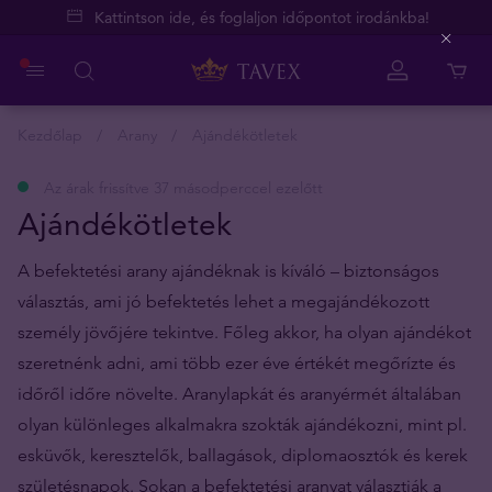
Kattintson ide, és foglaljon időpontot irodánkba!
Close
Kezdőlap
Arany
Ajándékötletek
Az árak frissítve 37 másodperccel ezelőtt
Ajándékötletek
A befektetési arany ajándéknak is kíváló – biztonságos
választás, ami jó befektetés lehet a megajándékozott
személy jövőjére tekintve. Főleg akkor, ha olyan ajándékot
szeretnénk adni, ami több ezer éve értékét megőrízte és
időről időre növelte. Aranylapkát és aranyérmét általában
olyan különleges alkalmakra szokták ajándékozni, mint pl.
esküvők, keresztelők, ballagások, diplomaosztók és kerek
születésnapok. Sokan a befektetési aranyat választják a