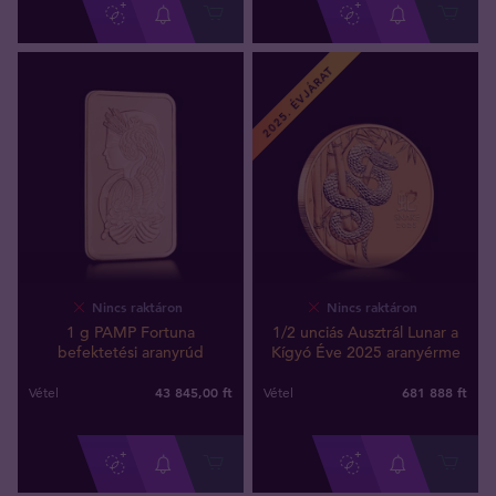
2025. ÉVJÁRAT
Nincs raktáron
Nincs raktáron
1 g PAMP Fortuna
1/2 unciás Ausztrál Lunar a
befektetési aranyrúd
Kígyó Éve 2025 aranyérme
43 845
,
00
ft
681 888
ft
Vétel
Vétel