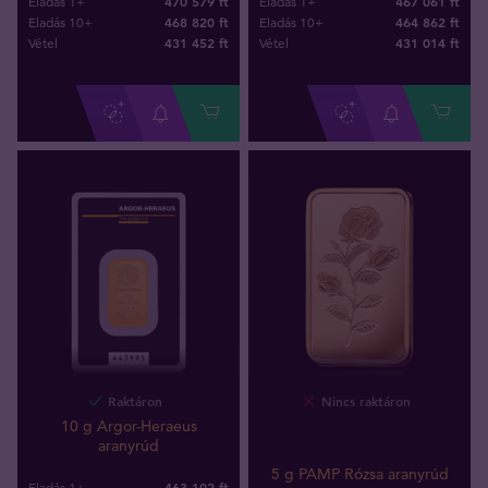
470 579 ft
467 061 ft
Eladás 1+
Eladás 1+
468 820 ft
464 862 ft
Eladás 10+
Eladás 10+
431 452
ft
431 014
ft
Vétel
Vétel
Raktáron
Nincs raktáron
10 g Argor-Heraeus
aranyrúd
5 g PAMP Rózsa aranyrúd
463 102 ft
Eladás 1+