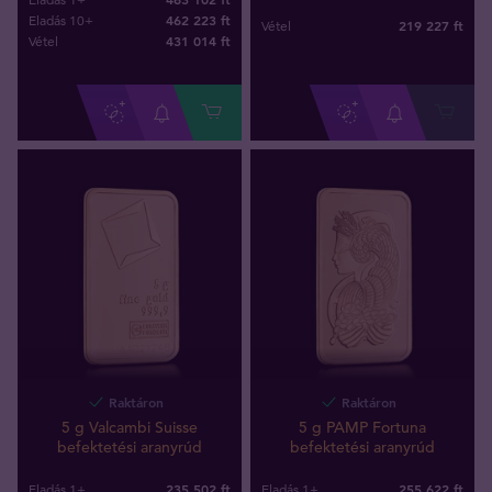
462 223 ft
Eladás 10+
219 227
ft
Vétel
431 014
ft
Vétel
Raktáron
Raktáron
5 g Valcambi Suisse
5 g PAMP Fortuna
befektetési aranyrúd
befektetési aranyrúd
235 502 ft
255 622 ft
Eladás 1+
Eladás 1+