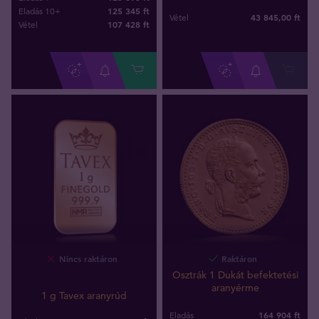
125 345 ft
Eladás 10+
43 845
,
00
ft
Vétel
107 428
ft
Vétel
Nincs raktáron
Raktáron
Osztrák 1 Dukát befektetési
aranyérme
1 g Tavex aranyrúd
164 904 ft
Eladás