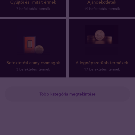
Gyűjtői és limitált érmék
Ajándékötletek
7 befektetési termék
19 befektetési termék
Befektetési arany csomagok
A legnépszerűbb termékek
3 befektetési termék
17 befektetési termék
Több kategória megtekintése