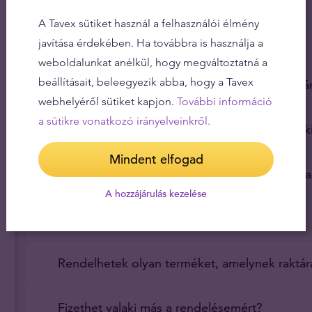
A Tavex sütiket használ a felhasználói élmény
Kedvezményes árak viszonteladóknak
javítása érdekében. Ha továbbra is használja a
weboldalunkat anélkül, hogy megváltoztatná a
beállításait, beleegyezik abba, hogy a Tavex
Kínál-e a Tavex kedvezményt a nagyobb vásár
webhelyéről sütiket kapjon.
További információ
a sütikre vonatkozó irányelveinkről.
Hogyan képes a Tavex ilyen alacsony árakat kí
Mindent elfogad
Honnan tudhatok meg többet a befektetési a
A hozzájárulás kezelése
Szállít a Tavex külföldre is?
Rendelhetek olyan terméket, amelynek raktárá
Fizethet valaki más a rendelésemért?