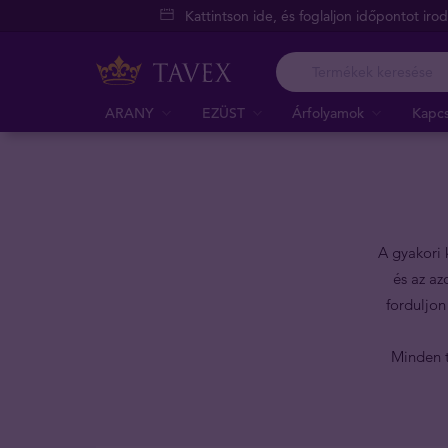
Kattintson ide, és foglaljon időpontot iro
ARANY
EZÜST
Árfolyamok
Kapcs
A gyakori 
és az az
forduljon
Minden t