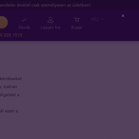
endelés átvétel csak személyesen az üzletben!
HU
Close
Ábrák
Lépjen be
Kosár
0 225 1515
 kérdéseket
e, bátran
élgetést a
ál ezen a