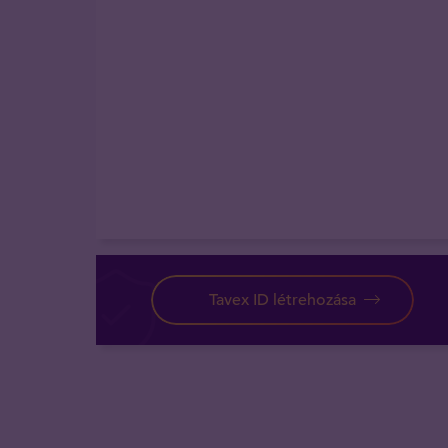
Tavex ID létrehozása