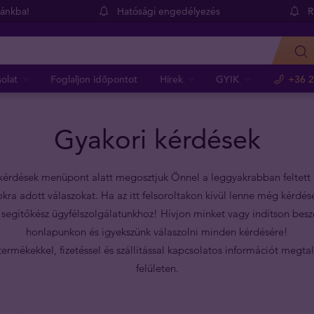
dánkba!
Hatósági engedélyezés
R
olat
Foglaljon időpontot
Hírek
GYIK
+36 2
Gyakori kérdések
kérdések menüpont alatt megosztjuk Önnel a leggyakrabban feltett
okra adott válaszokat. Ha az itt felsoroltakon kívül lenne még kérdés
 segítőkész ügyfélszolgálatunkhoz! Hívjon minket vagy indítson besz
honlapunkon és igyekszünk válaszolni minden kérdésére!
ermékekkel, fizetéssel és szállítással kapcsolatos információt megtal
felületen.