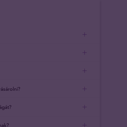
vásárolni?
ágát?
nak?