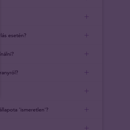
lás esetén?
nálni?
ranyról?
llapota 'ismeretlen'?