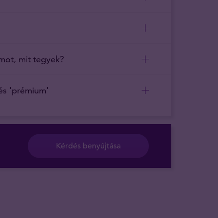
ámot, mit tegyek?
 és 'prémium'
Kérdés benyújtása