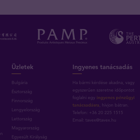
Üzletek
Ingyenes tanácsadás
Bulgária
Ha bármi kérdése akadna, vagy
egyszerűen szeretne időpontot
Észtország
foglalni egy
ingyenes pénzügyi
Finnország
tanácsadásra
, hívjon bátran.
Lengyelország
Telefon: +36 20 225 1515
Lettország
Email:
tavex@tavex.hu
Magyarország
on
Egyesült Királyság