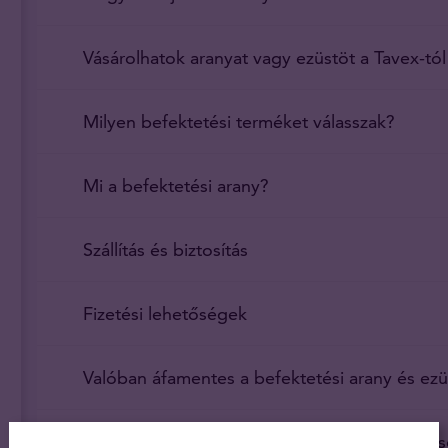
Vásárolhatok aranyat vagy ezüstöt a Tavex-tól
Milyen befektetési terméket válasszak?
Mi a befektetési arany?
Szállítás és biztosítás
Fizetési lehetőségek
Valóban áfamentes a befektetési arany és e
Árul a Tavex olyan termékeket, amelyek ninc