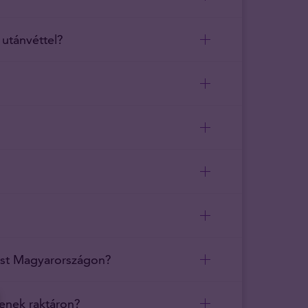
 utánvéttel?
züst Magyarországon?
senek raktáron?