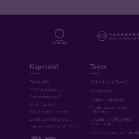
Kapcsolat
Tavex
Tavex Kft.
Miért épp a Tavex?
1054 Budapest,
Árgarancia
Szabadság tér 7.
Gyakori kérdések
Bank Center,
Általános szerződési
City torony I. emelet
feltételek
Email:
tavex@tavex.hu
Jogalany, Felügyeleti
Hatóságok
Telefon
+36 20 225 1515
Sütik használata az oldal