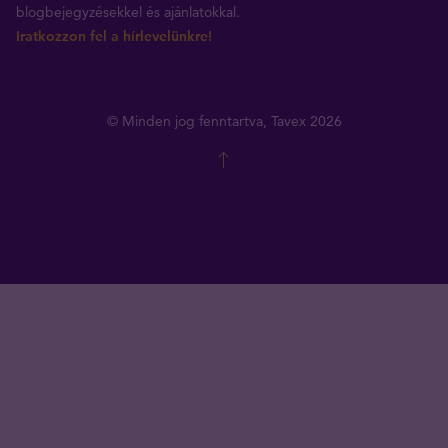
blogbejegyzésekkel és ajánlatokkal.
Iratkozzon fel a hírlevelünkre!
© Minden jog fenntartva, Tavex 2026