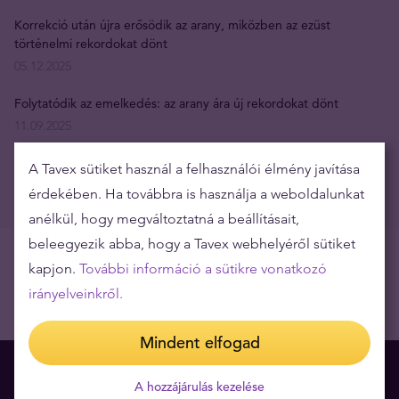
Korrekció után újra erősödik az arany, miközben az ezüst
történelmi rekordokat dönt
05.12.2025
Folytatódik az emelkedés: az arany ára új rekordokat dönt
11.09.2025
Aranypiac a nyár végén: hol vannak a vonzó beszállási szintek?
A Tavex sütiket használ a felhasználói élmény javítása
19.08.2025
érdekében. Ha továbbra is használja a weboldalunkat
anélkül, hogy megváltoztatná a beállításait,
beleegyezik abba, hogy a Tavex webhelyéről sütiket
kapjon.
További információ a sütikre vonatkozó
irányelveinkről.
Mindent elfogad
A hozzájárulás kezelése