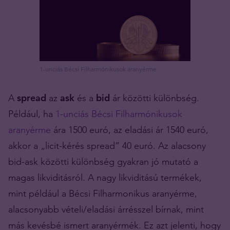
1-unciás Bécsi Filharmónikusok aranyérme
A
spread
az
ask
és a
bid
ár közötti különbség.
Például, ha
1-unciás Bécsi Filharmónikusok
aranyérme
ára 1500 euró, az eladási ár 1540 euró,
akkor a „licit-kérés spread” 40 euró. Az alacsony
bid-ask közötti különbség gyakran jó mutató a
magas likviditásról. A nagy likviditású termékek,
mint például a Bécsi Filharmonikus aranyérme,
alacsonyabb vételi/eladási árrésszel bírnak, mint
más kevésbé ismert aranyérmék. Ez azt jelenti, hogy