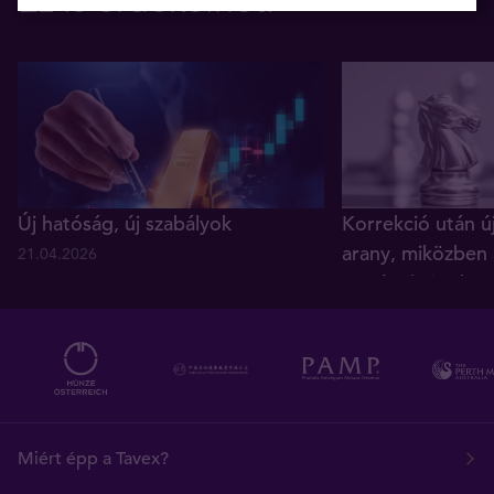
Ez is érdekelheti
Új hatóság, új szabályok
Korrekció után ú
arany, miközben 
21.04.2026
történelmi reko
05.12.2025
Miért épp a Tavex?