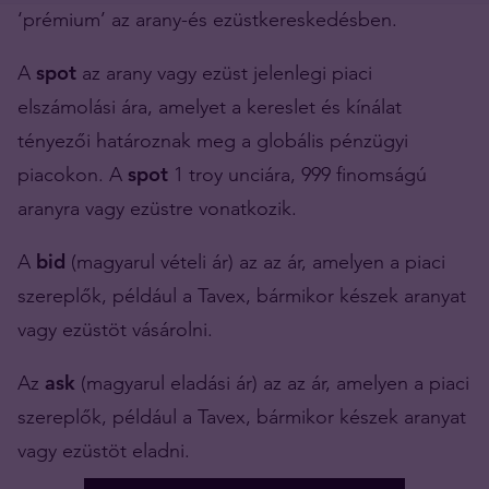
‘prémium’ az arany-és ezüstkereskedésben.
A
spot
az arany vagy ezüst jelenlegi piaci
elszámolási ára, amelyet a kereslet és kínálat
tényezői határoznak meg a globális pénzügyi
piacokon. A
spot
1 troy unciára, 999 finomságú
aranyra vagy ezüstre vonatkozik.
A
bid
(magyarul vételi ár) az az ár, amelyen a piaci
szereplők, például a Tavex, bármikor készek aranyat
vagy ezüstöt vásárolni.
Az
ask
(magyarul eladási ár) az az ár, amelyen a piaci
szereplők, például a Tavex, bármikor készek aranyat
vagy ezüstöt eladni.