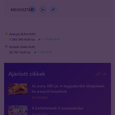
MEGOSZTÁS
Aranyár (XAU-HUF)
1 385 390 HUF/oz
+ 19 490 HUF
Ezüstár (XAG-HUF)
20 757 HUF/oz
+ 766 HUF
Ajánlott cikkek
Az arany ABC-je: A leggyakoribb kifejezések,
ha aranyról beszélünk
03.10.2022
A befektetések 8 aranyszabálya
22.08.2022