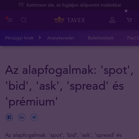
Kattintson ide, és foglaljon időpontot irodánkba!
Close
Pénzügyi hírek
Aranykereslet
Befektetések
Piaci 
Az alapfogalmak: 'spot',
'bid', 'ask', 'spread' és
'prémium'
Az alapfogalmak: ‘spot’, ‘bid’, ‘ask’, ‘spread’ és