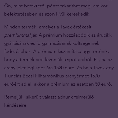
Ön, mint befektető, pénzt takaríthat meg, amikor
befektetésében és azon kívül kereskedik.
Minden termék, amelyet a Tavex értékesít,
prémiummal
jár. A prémium hozzáadódik az árucikk
gyártásának és forgalmazásának költségeinek
fedezéséhez. A prémium kiszámítása úgy történik,
hogy a termék árát levonják a spot árából. Pl., ha az
arany jelenlegi spot ára 1520 euró, és ha a Tavex egy
1-unciás Bécsi Filharmónikus aranyérmét 1570
euróért ad el, akkor a prémium ez esetben 50 euró.
Reméljük, sikerült választ adnunk felmerülő
kérdéseire.