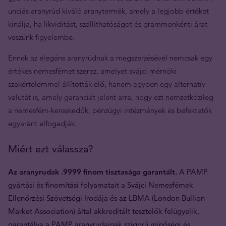
unciás aranyrúd kiváló aranytermék, amely a legjobb értéket
kínálja, ha likviditást, szállíthatóságot és grammonkénti árat
veszünk figyelembe.
Ennek az elegáns aranyrúdnak a megszerzésével nemcsak egy
értékes nemesfémet szerez, amelyet svájci mérnöki
szakértelemmel állították elő, hanem egyben egy alternatív
valutát is, amely garanciát jelent arra, hogy ezt nemzetközileg
a nemesfém-kereskedők, pénzügyi intézmények és befektetők
egyaránt elfogadják.
Miért ezt válassza?
Az aranyrudak .9999 finom tisztasága garantált.
A PAMP
gyártási és finomítási folyamatait a Svájci Nemesfémek
Ellenőrzési Szövetségi Irodája és az LBMA (London Bullion
Market Association) által akkreditált tesztelők felügyelik,
garantálva a PAMP aranyrudainak szigorú minőségi és