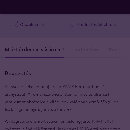
Összehasonlít
Árértesítés létrehozása
Miért érdemes vásárolni?
Történelem
Részlete
Bevezetés
A Tavex büszkén mutatja be a PAMP Fortuna 1 unciás
aranyrudat. A római szerencse istennő híres és elismert
motívumát ábrázolva a világ legkiválóbban vert 99,99% -os
tisztaságú aranyrúdjai közé tartozik.
A világszerte elismert svájci nemesfémgyártó PAMP által
gyártott
, a Svájci Központi Bank és az LMBA által akkreditált 1