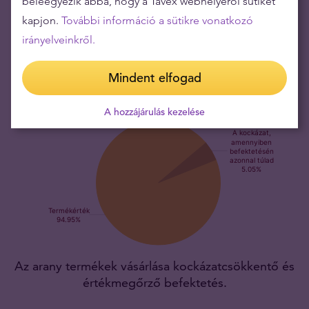
beleegyezik abba, hogy a Tavex webhelyéről sütiket
unciás rúdja ebben a formátumban a világ legelterjedtebb
kapjon.
További információ a sütikre vonatkozó
aranydarabja. Értékét kifejezetten a finom aranytartalom
határozza meg, amely az arany uralkodó árához kapcsolódik.
irányelveinkről.
Mindent elfogad
A hozzájárulás kezelése
Az arany termékek vásárlása kockázatcsökkentő és
értékmegőrző befektetés.