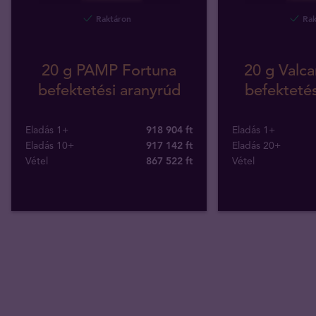
Raktáron
Rak
20 g PAMP Fortuna
20 g Valca
befektetési aranyrúd
befektetés
Eladás 1+
918 904 ft
Eladás 1+
Eladás 10+
917 142 ft
Eladás 20+
Vétel
867 522
ft
Vétel