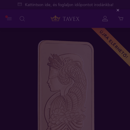
Kattintson ide, és foglaljon időpontot irodánkba!
Close
ÚJRA ELÉRHETŐ!