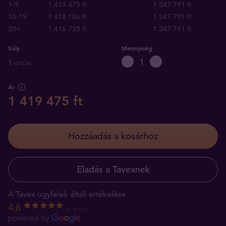
1-9
1 419 475 ft
1 347 791 ft
10-19
1 418 106 ft
1 347 791 ft
20+
1 416 735 ft
1 347 791 ft
Súly
Mennyiség
1 uncia
Ár
1 419 475 ft
Hozzáadás a kosárhoz
Eladás a Tavexnek
A Tavex ügyfelek általi értékelése
4,8
90 reviews