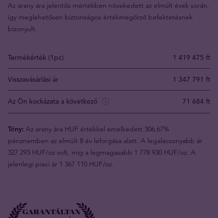
Az arany ára jelentős mértékben növekedett az elmúlt évek során,
így meglehetősen biztonságos értékmegőrző befektetésnek
bizonyult.
Termékérték (1pc)
1 419 475 ft
Visszavásárlási ár
1 347 791 ft
Az Ön kockázata a következő
71 684 ft
Tény:
Az arany ára HUF értékkel emelkedett 306.67%
pénznemben az elmúlt 8 év leforgása alatt. A legalacsonyabb ár
327 293 HUF/oz volt, míg a legmagasabb 1 778 930 HUF/oz. A
jelenlegi piaci ár 1 367 110 HUF/oz.