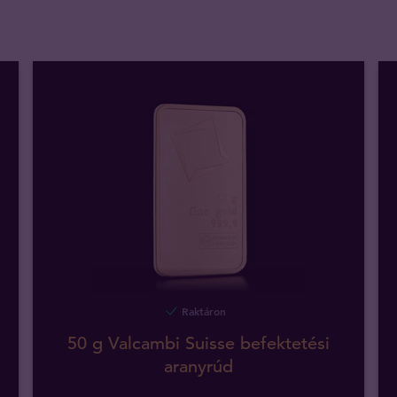
Raktáron
50 g Valcambi Suisse befektetési
aranyrúd