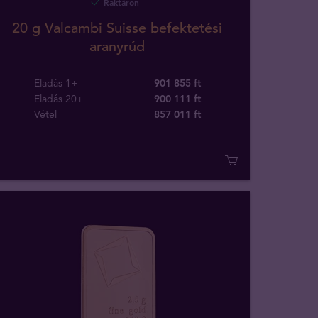
Raktáron
20 g Valcambi Suisse befektetési
aranyrúd
Eladás 1+
901 855 ft
Eladás 20+
900 111 ft
Vétel
857 011
ft