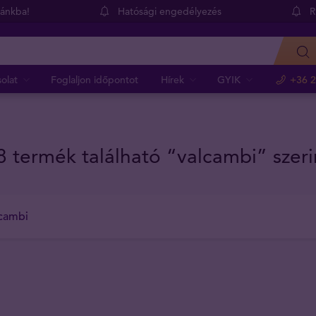
dánkba!
Hatósági engedélyezés
R
olat
Foglaljon időpontot
Hírek
GYIK
+36 2
8 termék található “valcambi” szeri