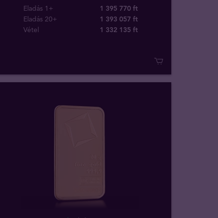
Eladás 1+
1 395 770 ft
Eladás 20+
1 393 057 ft
Vétel
1 332 135
ft