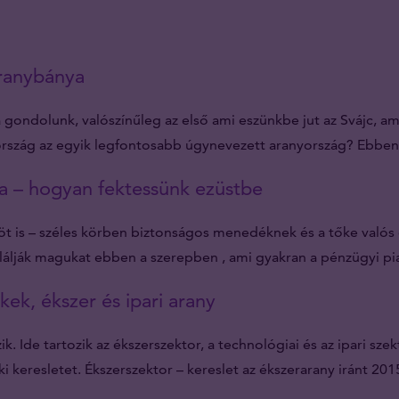
aranybánya
gondolunk, valószínűleg az első ami eszünkbe jut az Svájc, a
ország az egyik legfontosabb úgynevezett aranyország? Ebben
ma – hogyan fektessünk ezüstbe
öt is – széles körben biztonságos menedéknek és a tőke valós
álják magukat ebben a szerepben , ami gyakran a pénzügyi pia
ek, ékszer és ipari arany
zik. Ide tartozik az ékszerszektor, a technológiai és az ipari 
nki keresletet. Ékszerszektor – kereslet az ékszerarany iránt 20