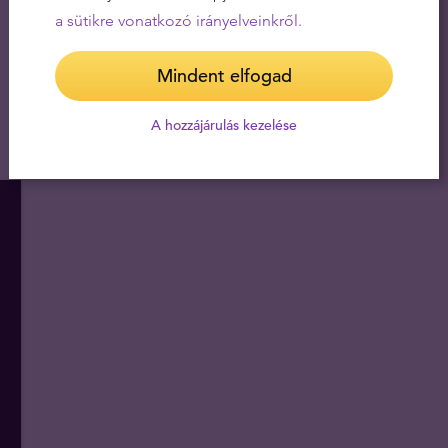
a sütikre vonatkozó irányelveinkről.
Mindent elfogad
A hozzájárulás kezelése