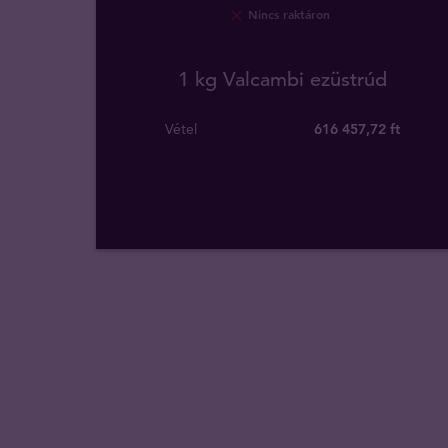
Nincs raktáron
1 kg Valcambi ezüstrúd
Vétel
616 457
,
72
ft