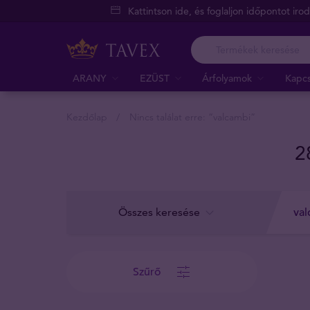
Kattintson ide, és foglaljon időpontot iro
ARANY
EZÜST
Árfolyamok
Kapcs
Kezdőlap
Nincs találat erre: “
valcambi
”
2
Összes keresése
Szűrő