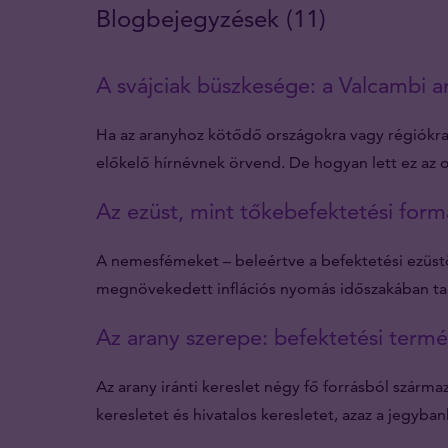
Blogbejegyzések (11)
A svájciak büszkesége: a Valcambi 
Ha az aranyhoz kötődő országokra vagy régiókra 
előkelő hírnévnek örvend. De hogyan lett ez az 
Az ezüst, mint tőkebefektetési for
A nemesfémeket – beleértve a befektetési ezüst
megnövekedett inflációs nyomás időszakában tal
Az arany szerepe: befektetési termék
Az arany iránti kereslet négy fő forrásból szárma
keresletet és hivatalos keresletet, azaz a jegyba