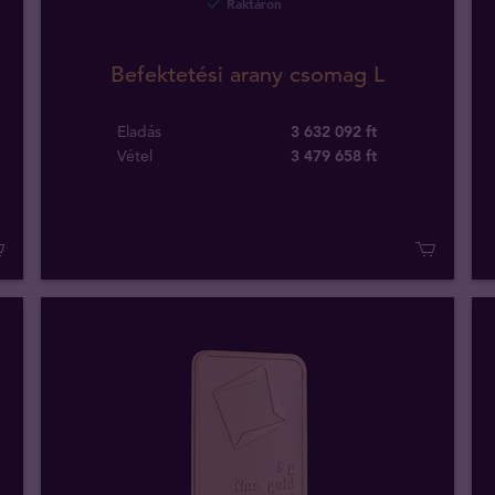
Raktáron
Befektetési arany csomag L
Eladás
3 632 092 ft
Vétel
3 479 658
ft