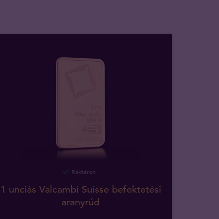
Raktáron
1 unciás Valcambi Suisse befektetési
aranyrúd