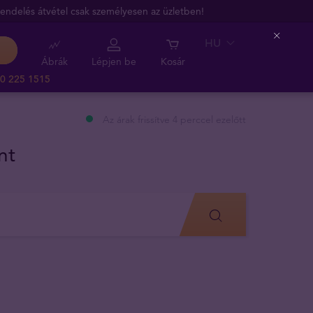
endelés átvétel csak személyesen az üzletben!
HU
Close
Ábrák
Lépjen be
Kosár
0 225 1515
Az árak frissítve 4 perccel ezelőtt
nt