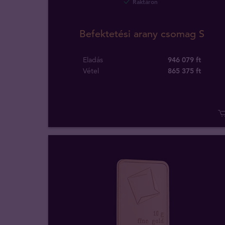
Raktáron
Befektetési arany csomag S
Eladás
946 079 ft
Vétel
865 375
ft