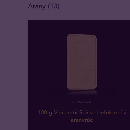
Arany (13)
Raktáron
100 g Valcambi Suisse befektetési
aranyrúd