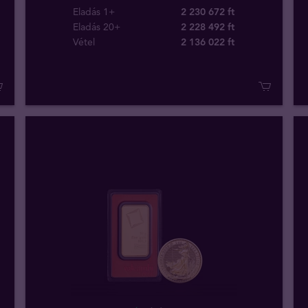
Eladás 1+
2 230 672 ft
Eladás 20+
2 228 492 ft
Vétel
2 136 022
ft