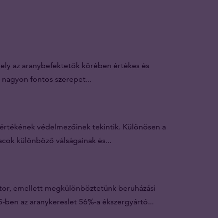
mely az aranybefektetők körében értékes és
 nagyon fontos szerepet...
 értékének védelmezőinek tekintik. Különösen a
cok különböző válságainak és...
szektor, emellett megkülönböztetünk beruházási
15-ben az aranykereslet 56%-a ékszergyártó...