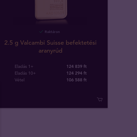
Raktáron
2.5 g Valcambi Suisse befektetési
aranyrúd
Eladás 1+
124 839 ft
Eladás 10+
124 294 ft
Vétel
106 588
ft