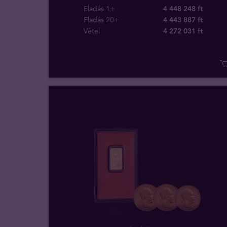
Eladás 1+
4 448 248 ft
Eladás 20+
4 443 887 ft
Vétel
4 272 031
ft