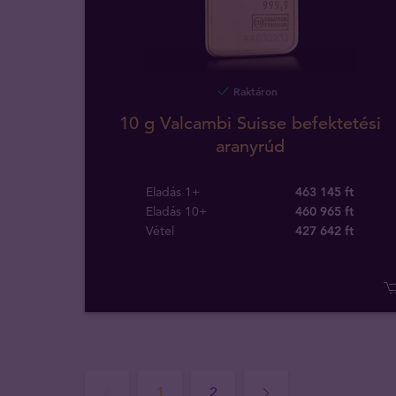
Raktáron
10 g Valcambi Suisse befektetési
aranyrúd
Eladás 1+
463 145 ft
Eladás 10+
460 965 ft
Vétel
427 642
ft
1
2