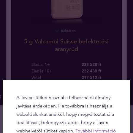
Raktáron
5 g Valcambi Suisse befektetési
aranyrúd
Eladás 1+
233 528 ft
Eladás 10+
232 438 ft
Vétel
217 512
ft
A Tavex sütiket használ a felhasználói élmény
javítása érdekében. Ha továbbra is használja a
weboldalunkat anélkül, hogy megváltoztatná a
beállításait, beleegyezik abba, hogy a Tavex
webhelyéről sütiket kapjon.
További információ