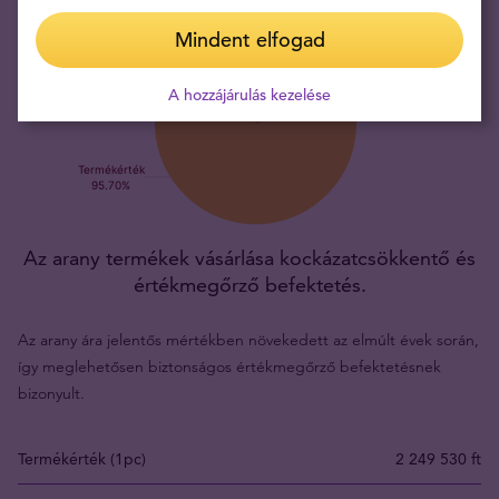
Mindent elfogad
A hozzájárulás kezelése
Az arany termékek vásárlása kockázatcsökkentő és
értékmegőrző befektetés.
Az arany ára jelentős mértékben növekedett az elmúlt évek során,
így meglehetősen biztonságos értékmegőrző befektetésnek
bizonyult.
Termékérték (1pc)
2 249 530 ft