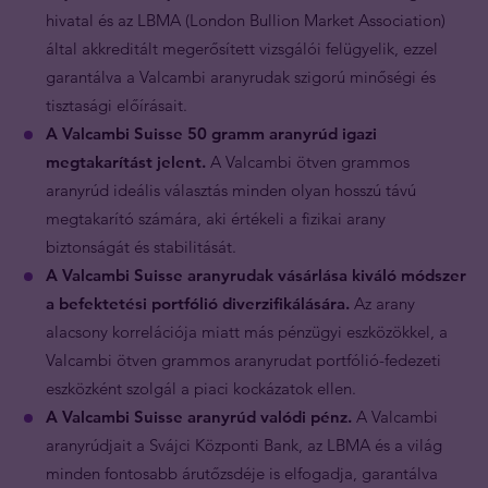
hivatal és az LBMA (London Bullion Market Association)
által akkreditált megerősített vizsgálói felügyelik, ezzel
garantálva a Valcambi aranyrudak szigorú minőségi és
tisztasági előírásait.
A Valcambi Suisse 50 gramm aranyrúd igazi
megtakarítást jelent.
A Valcambi ötven grammos
aranyrúd ideális választás minden olyan hosszú távú
megtakarító számára, aki értékeli a fizikai arany
biztonságát és stabilitását.
A Valcambi Suisse aranyrudak vásárlása kiváló módszer
a befektetési portfólió diverzifikálására.
Az arany
alacsony korrelációja miatt más pénzügyi eszközökkel, a
Valcambi ötven grammos aranyrudat portfólió-fedezeti
eszközként szolgál a piaci kockázatok ellen.
A Valcambi Suisse aranyrúd valódi pénz.
A Valcambi
aranyrúdjait a Svájci Központi Bank, az LBMA és a világ
minden fontosabb árutőzsdéje is elfogadja, garantálva