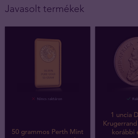
Javasolt termékek
Nincs raktáron
Rak
1 uncia D
Krugerrand
50 grammos Perth Mint
korábbi 