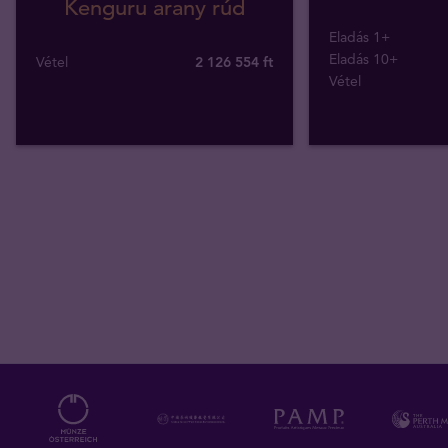
Kenguru arany rúd
Eladás 1+
Eladás 10+
Vétel
2 126 554
ft
Vétel