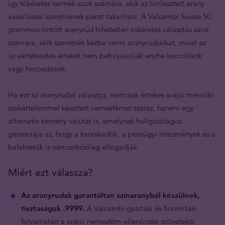
így tökéletes termék azok számára, akik az ömlesztett arany
vásárlással szeretnének pénzt takarítani. A Valcambi Suisse 50
grammos öntött aranyrúd hihetetlen tökéletes választás azok
számára, akik szeretnék kézbe venni aranyrúdjaikat, mivel az
újraértékesítés értékét nem befolyásolják enyhe karcolások
vagy horpadások.
Ha ezt az aranyrudat választja, nemcsak értékes svájci mérnöki
szakértelemmel készített nemesfémet szerez, hanem egy
alternatív kemény valutát is, amelynek hallgatólagos
garanciája az, hogy a kereskedők, a pénzügyi intézmények és a
befektetők is nemzetközileg elfogadják.
Miért ezt válassza?
Az aranyrudak garantáltan színaranyból készülnek,
tisztaságuk .9999.
A Valcambi gyártási és finomítási
folyamatait a svájci nemesfém-ellenőrzési szövetségi