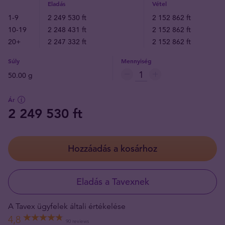
Eladás
Vétel
1-9
2 249 530 ft
2 152 862 ft
10-19
2 248 431 ft
2 152 862 ft
20+
2 247 332 ft
2 152 862 ft
Súly
Mennyiség
50.00 g
Ár
2 249 530 ft
Hozzáadás a kosárhoz
Eladás a Tavexnek
A Tavex ügyfelek általi értékelése
4,8
90 reviews