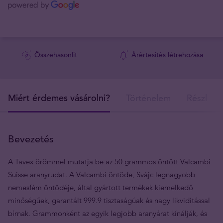
Összehasonlít
Árértesítés létrehozása
Miért érdemes vásárolni?
Történelem
Részlete
Bevezetés
A Tavex örömmel mutatja be az 50 grammos öntött Valcambi
Suisse aranyrudat. A Valcambi öntöde, Svájc legnagyobb
nemesfém öntödéje, által gyártott termékek kiemelkedő
minőségűek, garantált 999.9 tisztaságúak és nagy likviditással
bírnak. Grammonként az egyik legjobb aranyárat kínálják, és