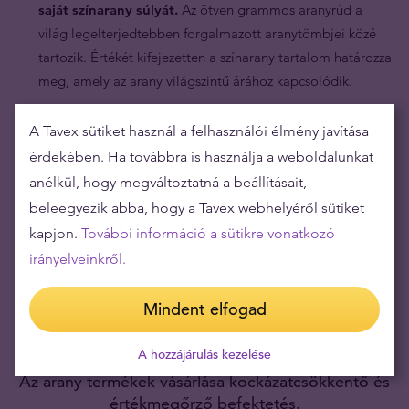
saját színarany súlyát.
Az ötven grammos aranyrúd a
világ legelterjedtebben forgalmazott aranytömbjei közé
tartozik. Értékét kifejezetten a színarany tartalom határozza
meg, amely az arany világszintű árához kapcsolódik.
A Tavex sütiket használ a felhasználói élmény javítása
érdekében. Ha továbbra is használja a weboldalunkat
anélkül, hogy megváltoztatná a beállításait,
beleegyezik abba, hogy a Tavex webhelyéről sütiket
kapjon.
További információ a sütikre vonatkozó
irányelveinkről.
Mindent elfogad
A hozzájárulás kezelése
Az arany termékek vásárlása kockázatcsökkentő és
értékmegőrző befektetés.