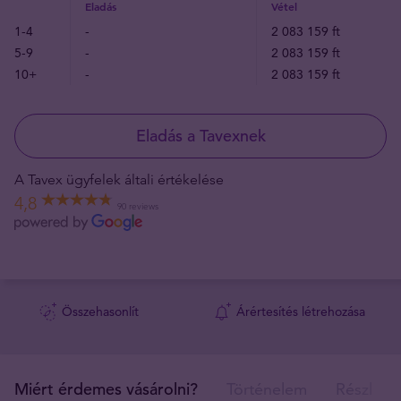
Eladás
Vétel
1-4
-
2 083 159 ft
5-9
-
2 083 159 ft
10+
-
2 083 159 ft
Eladás a Tavexnek
A Tavex ügyfelek általi értékelése
4,8
90 reviews
Összehasonlít
Árértesítés létrehozása
Miért érdemes vásárolni?
Történelem
Részlete