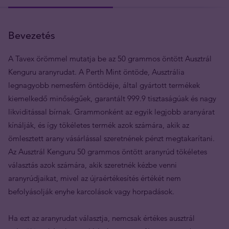
Bevezetés
A Tavex örömmel mutatja be az 50 grammos öntött Ausztrál
Kenguru aranyrudat. A Perth Mint öntöde, Ausztrália
legnagyobb nemesfém öntödéje, által gyártott termékek
kiemelkedő minőségűek, garantált 999.9 tisztaságúak és nagy
likviditással bírnak. Grammonként az egyik legjobb aranyárat
kínálják, és így tökéletes termék azok számára, akik az
ömlesztett arany vásárlással szeretnének pénzt megtakarítani.
Az Ausztrál Kenguru 50 grammos öntött aranyrúd tökéletes
választás azok számára, akik szeretnék kézbe venni
aranyrúdjaikat, mivel az újraértékesítés értékét nem
befolyásolják enyhe karcolások vagy horpadások.
Ha ezt az aranyrudat választja, nemcsak értékes ausztrál