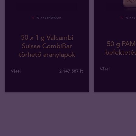
Nincs raktáron
Nincs 
50 x 1 g Valcambi
50 g PAM
Suisse CombiBar
befektetés
törhető aranylapok
Vétel
Vétel
2 147 587
ft