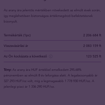
Az arany ára jelentős mértékben növekedett az elmúlt évek során,
így meglehetősen biztonságos értékmegőrző befektetésnek
bizonyult.
Termékérték (1pc)
2 206 684 ft
Visszavásárlási ár
2 083 159 ft
Az Ön kockázata a következő
123 525 ft
Tény:
Az arany ára HUF értékkel emelkedett 295.68%
pénznemben az elmúlt 8 év leforgása alatt. A legalacsonyabb ár
327 293 HUF/oz volt, míg a legmagasabb 1 778 930 HUF/oz. A
jelenlegi piaci ár 1 336 290 HUF/oz.