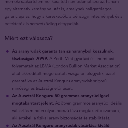
mérnöki szakértelemmel készített nemesfémet szerez, hanem
egy alternatív kemény valutát is, amelynek hallgatólagos
garanciája az, hogy a kereskedők, a pénzügyi intézmények és a
befektetők is nemzetközileg elfogadják.
Miért ezt válassza?
Az aranyrudak garantáltan színaranyból készülnek,
tisztaságuk .9999.
A Perth Mint gyártási és finomítási
folyamatait az LBMA (London Bullion Market Association)
által akkreditált megerősített vizsgálói felügyelik, ezzel
garantálva az Ausztrál Kenguru aranyrudak szigorú
minőségi és tisztasági előírásait.
Az Ausztrál Kenguru 50 grammos aranyrúd igazi
megtakarítást jelent.
Az ötven grammos aranyrúd ideális
választás minden olyan hosszú távú megtakarító számára,
aki értékeli a fizikai arany biztonságát és stabilitását.
Az Ausztrál Kenguru aranyrudak vásárlása kiváló