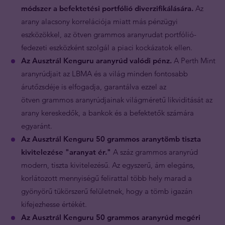
módszer a befektetési portfólió diverzifikálására.
Az
arany alacsony korrelációja miatt más pénzügyi
eszközökkel, az ötven grammos aranyrudat portfólió-
fedezeti eszközként szolgál a piaci kockázatok ellen.
Az Ausztrál Kenguru aranyrúd valódi pénz.
A Perth Mint
aranyrúdjait az LBMA és a világ minden fontosabb
árutőzsdéje is elfogadja, garantálva ezzel az
ötven grammos aranyrúdjainak világméretű likviditását az
arany kereskedők, a bankok és a befektetők számára
egyaránt.
Az Ausztrál Kenguru 50 grammos aranytömb tiszta
kivitelezése "aranyat ér."
A száz grammos aranyrúd
modern, tiszta kivitelezésű. Az egyszerű, ám elegáns,
korlátozott mennyiségű felirattal több hely marad a
gyönyörű tükörszerű felületnek, hogy a tömb igazán
kifejezhesse értékét.
Az Ausztrál Kenguru 50 grammos aranyrúd megéri