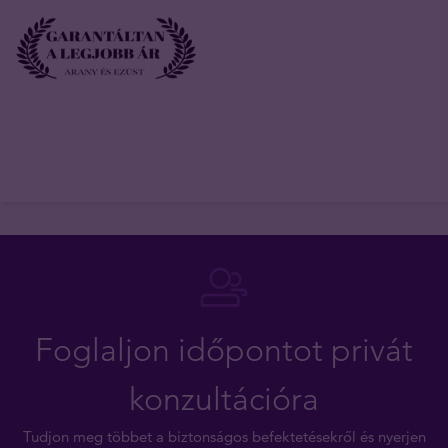
Foglaljon időpontot privát
konzultációra
Tudjon meg többet a biztonságos befektetésekről és nyerjen