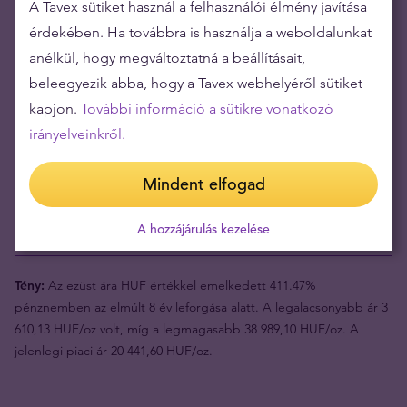
A Tavex sütiket használ a felhasználói élmény javítása
értékmegőrző befektetés.
érdekében. Ha továbbra is használja a weboldalunkat
Az ezüst értéke jelentős mértékben nőtt az elmúlt évek során,
anélkül, hogy megváltoztatná a beállításait,
ezért rendkívül biztonságos befektetésnek bizonyult a vagyon
beleegyezik abba, hogy a Tavex webhelyéről sütiket
megtartása vagy annak növelése szempontjából.
kapjon.
További információ a sütikre vonatkozó
irányelveinkről.
Termékérték (1pc)
25 429,42 ft
Mindent elfogad
Visszavásárlási ár
20 412,45 ft
A hozzájárulás kezelése
Az Ön kockázata a következő
5 016,97 ft
Tény:
Az ezüst ára HUF értékkel emelkedett 411.47%
pénznemben az elmúlt 8 év leforgása alatt. A legalacsonyabb ár 3
610,13 HUF/oz volt, míg a legmagasabb 38 989,10 HUF/oz. A
jelenlegi piaci ár 20 441,60 HUF/oz.