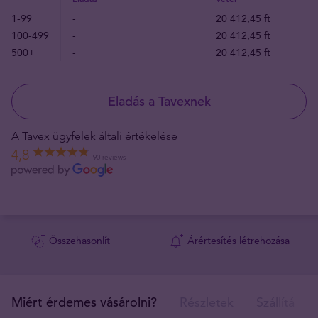
1-99
-
20 412,45 ft
100-499
-
20 412,45 ft
500+
-
20 412,45 ft
Eladás a Tavexnek
A Tavex ügyfelek általi értékelése
4,8
90 reviews
Összehasonlít
Árértesítés létrehozása
Miért érdemes vásárolni?
Részletek
Szállítás