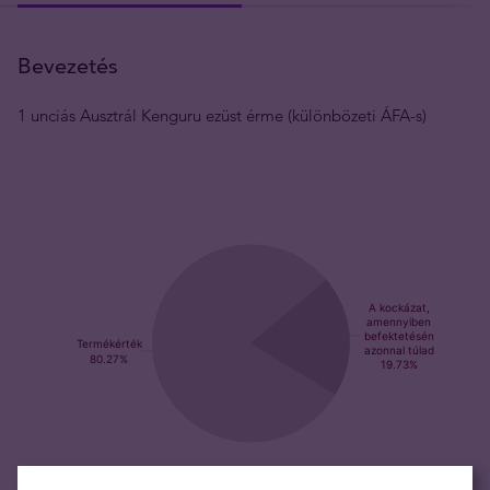
Bevezetés
1 unciás Ausztrál Kenguru ezüst érme (különbözeti ÁFA-s)
Az ezüst vásárlása kockázatcsökkentő és