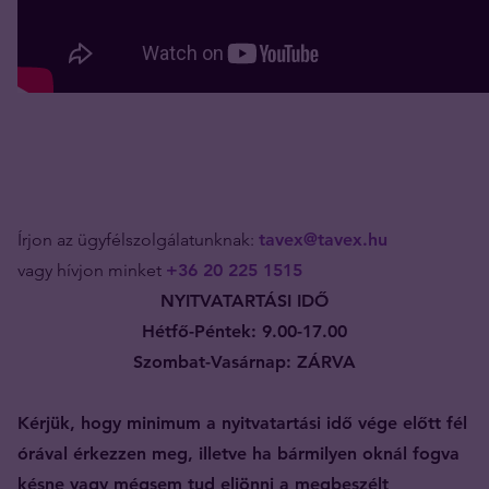
Írjon az ügyfélszolgálatunknak:
tavex@tavex.hu
vagy hívjon minket
+36 20 225 1515
NYITVATARTÁSI IDŐ
Hétfő-Péntek: 9.00-17.00
Szombat-Vasárnap: ZÁRVA
Kérjük, hogy minimum a nyitvatartási idő vége előtt fél
órával érkezzen meg, illetve ha bármilyen oknál fogva
késne vagy mégsem tud eljönni a megbeszélt