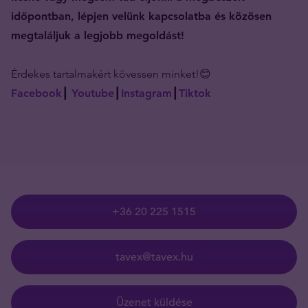
időpontban, lépjen velünk kapcsolatba és közösen
megtaláljuk a legjobb megoldást!
Érdekes tartalmakért kövessen minket!😊
Facebook
┃
Youtube
┃
Instagram
┃
Tiktok
+36 20 225 1515
tavex@tavex.hu
Üzenet küldése