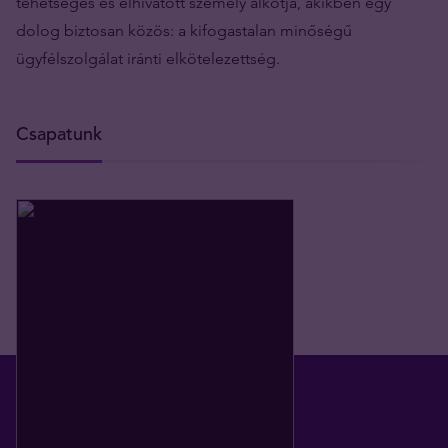
tehetséges és elhivatott személy alkotja, akikben egy
dolog biztosan közös: a kifogastalan minőségű
ügyfélszolgálat iránti elkötelezettség.
Csapatunk
Ügyvezető igazgató /
Nemesfém szakértő
Ügyvezető igazgató / Nemesfém
szakértő
kirli.ausmees@tavex.hu
+36 20 225 1515