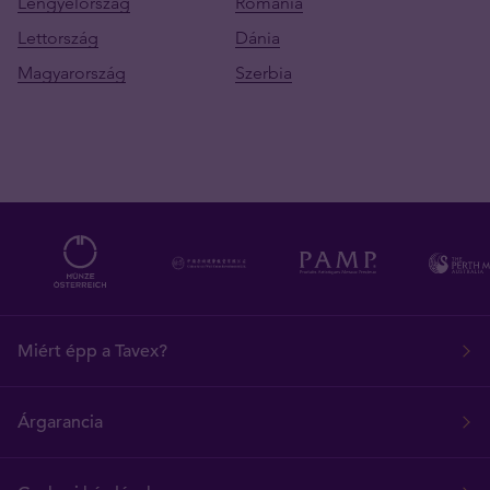
Lengyelország
Románia
Lettország
Dánia
Magyarország
Szerbia
Miért épp a Tavex?
Árgarancia