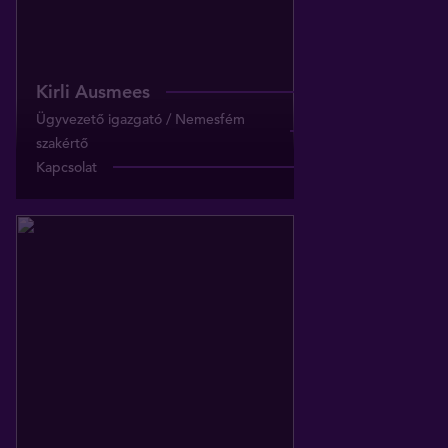
Kirli Ausmees
Ügyvezető igazgató / Nemesfém
szakértő
Kapcsolat
Értékesítő
Értékesítő
jozsef.breda@tavex.hu
+36 20 225 1515