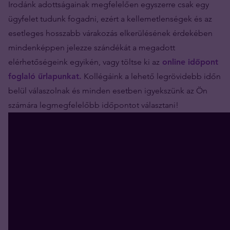
Irodánk adottságainak megfelelően egyszerre csak egy
ügyfelet tudunk fogadni, ezért a kellemetlenségek és az
esetleges hosszabb várakozás elkerülésének érdekében
mindenképpen jelezze szándékát a megadott
elérhetőségeink egyikén, vagy töltse ki az
online időpont
foglaló űrlapunkat.
Kollégáink a lehető legrövidebb időn
belül válaszolnak és minden esetben igyekszünk az Ön
számára legmegfelelőbb időpontot választani!