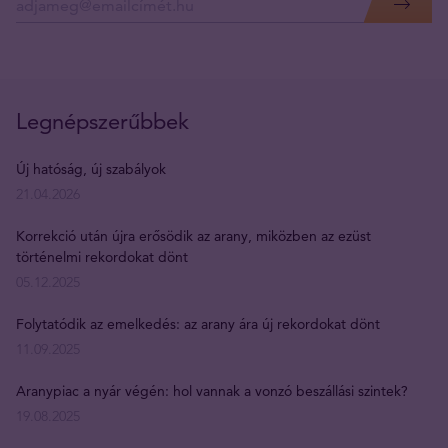
Legnépszerűbbek
Új hatóság, új szabályok
21.04.2026
Korrekció után újra erősödik az arany, miközben az ezüst
történelmi rekordokat dönt
05.12.2025
Folytatódik az emelkedés: az arany ára új rekordokat dönt
11.09.2025
Aranypiac a nyár végén: hol vannak a vonzó beszállási szintek?
19.08.2025