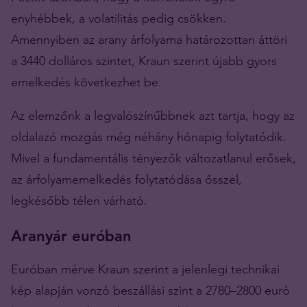
enyhébbek, a volatilitás pedig csökken.
Amennyiben az arany árfolyama határozottan áttöri
a 3440 dolláros szintet, Kraun szerint újabb gyors
emelkedés következhet be.
Az elemzőnk a legvalószínűbbnek azt tartja, hogy az
oldalazó mozgás még néhány hónapig folytatódik.
Mivel a fundamentális tényezők változatlanul erősek,
az árfolyamemelkedés folytatódása ősszel,
legkésőbb télen várható.
Aranyár euróban
Euróban mérve Kraun szerint a jelenlegi technikai
kép alapján vonzó beszállási szint a 2780–2800 euró