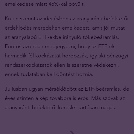
emelkedése miatt 45%-kal bővült.
Kraun szerint az idei évben az arany iránti befektetői
érdeklődés meredeken emelkedett, amit jól mutat
az aranyalapú ETF-ekbe irányuló tőkebeáramlás.
Fontos azonban megjegyezni, hogy az ETF-ek
harmadik fél kockázatát hordozzák, így aki pénzügyi
rendszerkockázatok ellen is szeretne védekezni,
ennek tudatában kell döntést hoznia.
Júliusban ugyan mérséklődött az ETF-beáramlás, de
éves szinten a kép továbbra is erős. Más szóval: az
arany iránti befektetői kereslet tartósan magas.