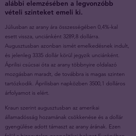
alábbi elemzésében a legvonzóbb
vételi szinteket emeli ki.
Júliusban az arany ára összességében 0,4%-kal
esett vissza, unciánként 3289,8 dollárra.
Augusztusban azonban ismét emelkedésnek indult,
és jelenleg 3335 dollár körül jegyzik unciánként.
Áprilisi csúcsai óta az arany többnyire oldalazó
mozgásban maradt, de továbbra is magas szinten
tartózkodik. Áprilisban napközben 3500,1 dolláros
árfolyamot is elért.
Kraun szerint augusztusban az amerikai
államadósság hozamának csökkenése és a dollár
gyengülése adott támaszt az arany árának. Ezen
felül a bizonytalan geopolitikai helyzet Európában