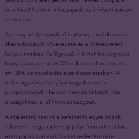
és a Közel-Keleten is hozzájárult az árfolyam szinten
tartásához.
Az arany árfolyamának fő hajtóereje továbbra is az
államadósságok növekedése és a költségvetési
helyzet romlása. Az Egyesült Államok költségvetési
hiánya júliusban közel 300 milliárd dollárra rúgott,
ami 20%-os növekedés éves összevetésben. A
deficit így várhatóan jóval nagyobb lesz a
prognózisoknál. Hasonló trendek láthatók más
országokban is, pl Franciaországban.
A szakértőnk szerint a befektetők egyre inkább
felismerik, hogy a jelenlegi pálya fenntarthatatlan,
ezért papíralapú eszközeiket reáleszközökre