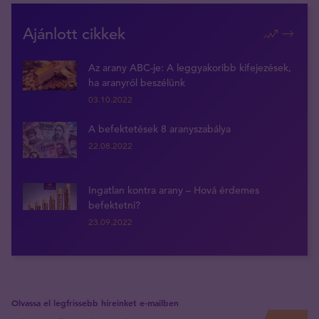
Ajánlott cikkek
Az arany ABC-je: A leggyakoribb kifejezések,
ha aranyról beszélünk
03.10.2022
A befektetések 8 aranyszabálya
22.08.2022
Ingatlan kontra arany – Hová érdemes
befektetni?
23.09.2022
Olvassa el legfrissebb híreinket e-mailben