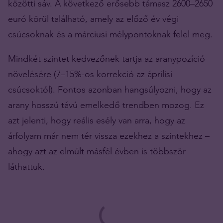
közötti sáv. A következő erősebb támasz 2600–2650
euró körül található, amely az előző év végi
csúcsoknak és a márciusi mélypontoknak felel meg.
Mindkét szintet kedvezőnek tartja az aranypozíció
növelésére (7–15%-os korrekció az áprilisi
csúcsoktól). Fontos azonban hangsúlyozni, hogy az
arany hosszú távú emelkedő trendben mozog. Ez
azt jelenti, hogy reális esély van arra, hogy az
árfolyam már nem tér vissza ezekhez a szintekhez –
ahogy azt az elmúlt másfél évben is többször
láthattuk.