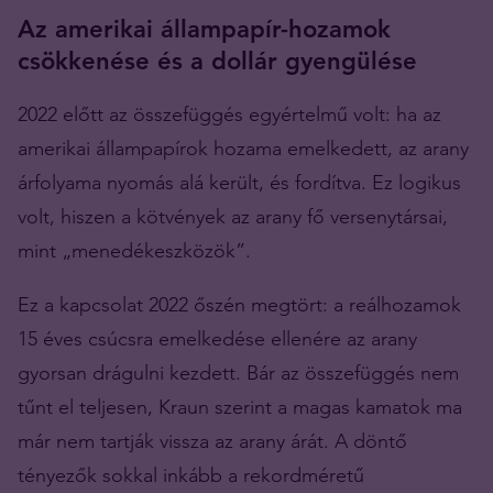
Az amerikai állampapír-hozamok
csökkenése és a dollár gyengülése
2022 előtt az összefüggés egyértelmű volt: ha az
amerikai állampapírok hozama emelkedett, az arany
árfolyama nyomás alá került, és fordítva. Ez logikus
volt, hiszen a kötvények az arany fő versenytársai,
mint „menedékeszközök”.
Ez a kapcsolat 2022 őszén megtört: a reálhozamok
15 éves csúcsra emelkedése ellenére az arany
gyorsan drágulni kezdett. Bár az összefüggés nem
tűnt el teljesen, Kraun szerint a magas kamatok ma
már nem tartják vissza az arany árát. A döntő
tényezők sokkal inkább a rekordméretű