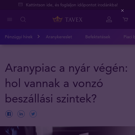
Kattintson ide, és foglaljon időpontot irodánkba!
Close
Pénzügyi hírek
Aranykereslet
Befektetések
Piaci 
Aranypiac a nyár végén:
hol vannak a vonzó
beszállási szintek?