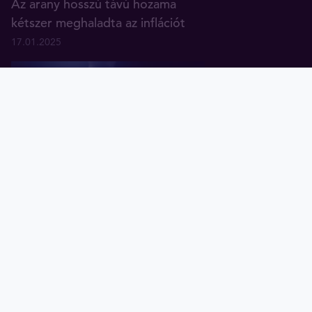
Az arany hosszú távú hozama
kétszer meghaladta az inflációt
17.01.2025
Arany
Ezüst
Diagramok
Tavex ID
Hogyan befolyásolhatja Trump
elnöksége az arany árát?
29.11.2024