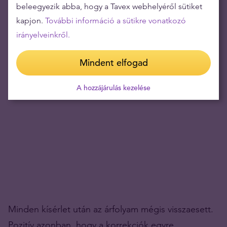
beleegyezik abba, hogy a Tavex webhelyéről sütiket
kapjon.
További információ a sütikre vonatkozó
irányelveinkről.
Mindent elfogad
A hozzájárulás kezelése
Minden kísérlet után az árfolyam mégis visszaesett.
Pozitív azonban, hogy a korrekciók egyre