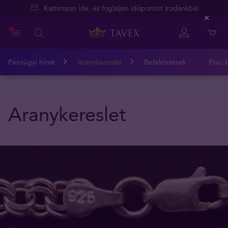
Kattintson ide, és foglaljon időpontot irodánkba!
Close
Pénzügyi hírek
Aranykereslet
Befektetések
Piaci 
Aranykereslet