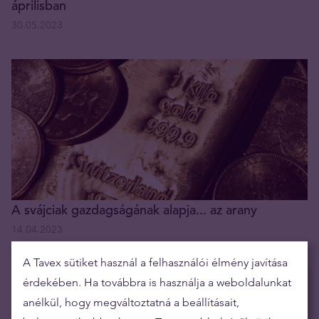
áprilisban
30.05.2023
A svájciak gazdagságának alapja... az arany
14.04.2023
A Tavex sütiket használ a felhasználói élmény javítása
érdekében. Ha továbbra is használja a weboldalunkat
Legnépszerűbbek
anélkül, hogy megváltoztatná a beállításait,