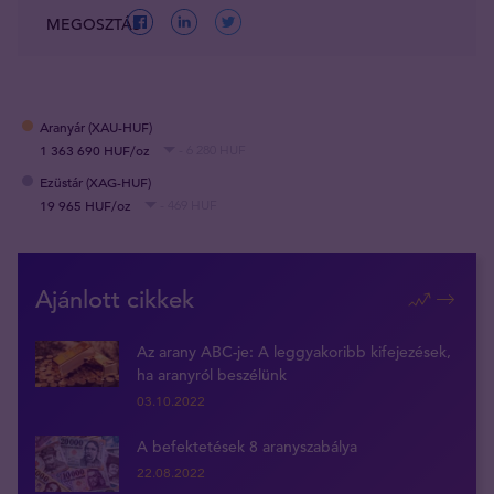
MEGOSZTÁS
Aranyár (XAU-HUF)
1 363 690 HUF/oz
- 6 280 HUF
Ezüstár (XAG-HUF)
19 965 HUF/oz
- 469 HUF
Ajánlott cikkek
Az arany ABC-je: A leggyakoribb kifejezések,
ha aranyról beszélünk
03.10.2022
A befektetések 8 aranyszabálya
22.08.2022