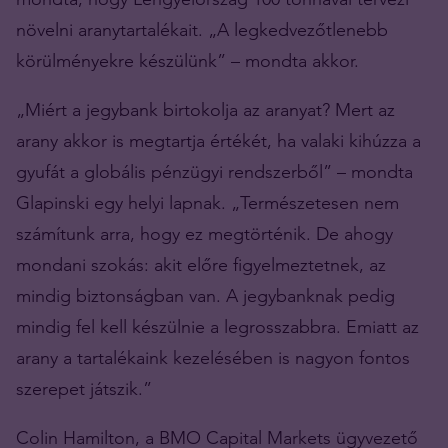
növelni aranytartalékait. „A legkedvezőtlenebb
körülményekre készülünk” – mondta akkor.
„Miért a jegybank birtokolja az aranyat? Mert az
arany akkor is megtartja értékét, ha valaki kihúzza a
gyufát a globális pénzügyi rendszerből” – mondta
Glapinski egy helyi lapnak. „Természetesen nem
számítunk arra, hogy ez megtörténik. De ahogy
mondani szokás: akit előre figyelmeztetnek, az
mindig biztonságban van. A jegybanknak pedig
mindig fel kell készülnie a legrosszabbra. Emiatt az
arany a tartalékaink kezelésében is nagyon fontos
szerepet játszik.”
Colin Hamilton, a BMO Capital Markets ügyvezető