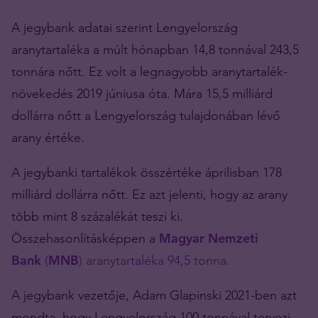
A jegybank adatai szerint Lengyelország
aranytartaléka a múlt hónapban 14,8 tonnával 243,5
tonnára nőtt. Ez volt a legnagyobb aranytartalék-
növekedés 2019 júniusa óta. Mára 15,5 milliárd
dollárra nőtt a Lengyelország tulajdonában lévő
arany értéke.
A jegybanki tartalékok összértéke áprilisban 178
milliárd dollárra nőtt. Ez azt jelenti, hogy az arany
több mint 8 százalékát teszi ki.
Összehasonlításképpen a
Magyar Nemzeti
Bank
(
MNB
) aranytartaléka 94,5 tonna.
A jegybank vezetője, Adam Glapinski 2021-ben azt
mondta, hogy Lengyelország 100 tonnával tervezi