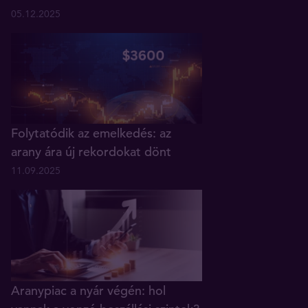
05.12.2025
Folytatódik az emelkedés: az
arany ára új rekordokat dönt
11.09.2025
Aranypiac a nyár végén: hol