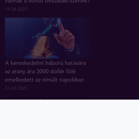
vannak a vonzó beszállási szintek?
19.08.2025
A kereskedelmi háború hatására
az arany ára 3000 dollár fölé
emelkedett az elmúlt napokban
21.03.2025
Arany
Ezüst
Diagramok
Tavex ID