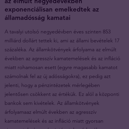
az elmúlt negyedévekben
exponenciálisan emelkedtek az
államadósság kamatai
A tavalyi utolsó negyedévben éves szinten 853
milliárd dollárt tettek ki, ami az állami bevételek 17
százaléka. Az államkötvények árfolyama az elmúlt
években az agresszív kamatemelések és az infláció
miatt rohamosan esett (egyre magasabb kamatot
számolnak fel az új adósságokra), ez pedig azt
jelenti, hogy a pénzintézetek mérlegében
jelentősen csökkent az értékük. Ez alól a központi
bankok sem kivételek. Az államkötvények
árfolyamaaz elmúlt években az agresszív
kamatemelések és az infláció miatt gyorsan