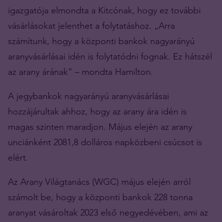
igazgatója elmondta a Kitcónak, hogy ez további
vásárlásokat jelenthet a folytatáshoz. „Arra
számítunk, hogy a központi bankok nagyarányú
aranyvásárlásai idén is folytatódni fognak. Ez hátszél
az arany árának” – mondta Hamilton.
A jegybankok nagyarányú aranyvásárlásai
hozzájárultak ahhoz, hogy az arany ára idén is
magas szinten maradjon. Május elején az arany
unciánként 2081,8 dolláros napközbeni csúcsot is
elért.
Az Arany Világtanács (WGC) május elején arról
számolt be, hogy a központi bankok 228 tonna
aranyat vásároltak 2023 első negyedévében, ami az