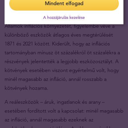
inflációt támogató tényezők.
Mindent elfogad
A Citi Research összehasonlította az Egyesült
A hozzájárulás kezelése
Államok inflációs környezetét, figyelembe véve a
különböző eszközök átlagos éves megtérülését
1871 és 2021 között. Kiderült, hogy az inflációs
tartományban mínusz öt százalékról öt százalékra a
részvények jelentették a legjobb eszközosztályt. A
kötvények esetében viszont egyértelmű volt, hogy
minél magasabb az infláció, annál rosszabb a
kötvények hozama.
A reáleszközök – áruk, ingatlanok és arany –
esetében fordított volt a kapcsolat: minél magasabb
az infláció, annál magasabb ezeknek az