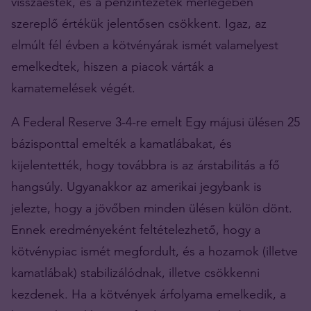
visszaestek, és a pénzintézetek mérlegében
szereplő értékük jelentősen csökkent. Igaz, az
elmúlt fél évben a kötvényárak ismét valamelyest
emelkedtek, hiszen a piacok várták a
kamatemelések végét.
A Federal Reserve 3-4-re emelt Egy májusi ülésen 25
bázisponttal emelték a kamatlábakat, és
kijelentették, hogy továbbra is az árstabilitás a fő
hangsúly. Ugyanakkor az amerikai jegybank is
jelezte, hogy a jövőben minden ülésen külön dönt.
Ennek eredményeként feltételezhető, hogy a
kötvénypiac ismét megfordult, és a hozamok (illetve
kamatlábak) stabilizálódnak, illetve csökkenni
kezdenek. Ha a kötvények árfolyama emelkedik, a