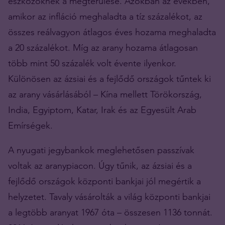
eszközöknek a megtérülése. Azokban az években,
amikor az infláció meghaladta a tíz százalékot, az
összes reálvagyon átlagos éves hozama meghaladta
a 20 százalékot. Míg az arany hozama átlagosan
több mint 50 százalék volt évente ilyenkor.
Különösen az ázsiai és a fejlődő országok tűntek ki
az arany vásárlásából – Kína mellett Törökország,
India, Egyiptom, Katar, Irak és az Egyesült Arab
Emírségek.
A nyugati jegybankok meglehetősen passzívak
voltak az aranypiacon. Úgy tűnik, az ázsiai és a
fejlődő országok központi bankjai jól megértik a
helyzetet. Tavaly vásárolták a világ központi bankjai
a legtöbb aranyat 1967 óta – összesen 1136 tonnát.