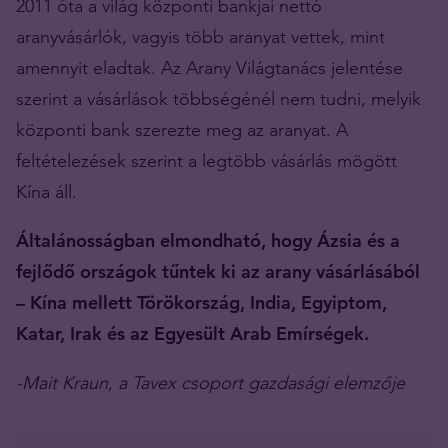
2011 óta a világ központi bankjai nettó
aranyvásárlók, vagyis több aranyat vettek, mint
amennyit eladtak. Az Arany Világtanács jelentése
szerint a vásárlások többségénél nem tudni, melyik
központi bank szerezte meg az aranyat. A
feltételezések szerint a legtöbb vásárlás mögött
Kína áll.
Általánosságban elmondható, hogy Ázsia és a
fejlődő országok tűntek ki az arany vásárlásából
– Kína mellett Törökország, India, Egyiptom,
Katar, Irak és az Egyesült Arab Emírségek.
-Mait Kraun, a Tavex csoport gazdasági elemzője