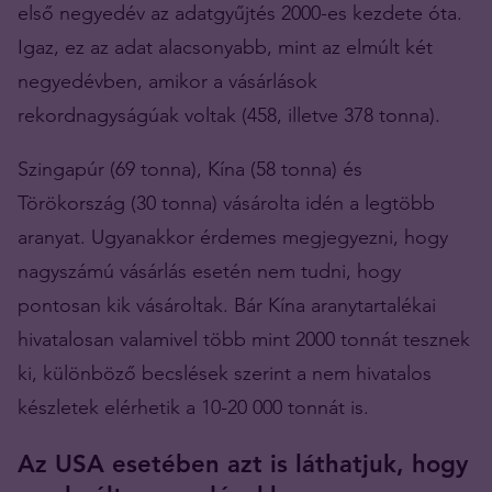
első negyedév az adatgyűjtés 2000-es kezdete óta.
Igaz, ez az adat alacsonyabb, mint az elmúlt két
negyedévben, amikor a vásárlások
rekordnagyságúak voltak (458, illetve 378 tonna).
Szingapúr (69 tonna), Kína (58 tonna) és
Törökország (30 tonna) vásárolta idén a legtöbb
aranyat. Ugyanakkor érdemes megjegyezni, hogy
nagyszámú vásárlás esetén nem tudni, hogy
pontosan kik vásároltak. Bár Kína aranytartalékai
hivatalosan valamivel több mint 2000 tonnát tesznek
ki, különböző becslések szerint a nem hivatalos
készletek elérhetik a 10-20 000 tonnát is.
Az USA esetében azt is láthatjuk, hogy