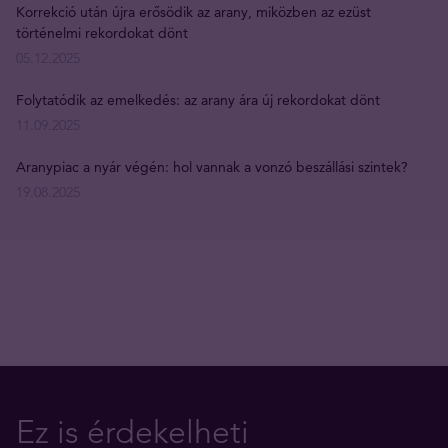
Korrekció után újra erősödik az arany, miközben az ezüst
történelmi rekordokat dönt
05.12.2025
Folytatódik az emelkedés: az arany ára új rekordokat dönt
11.09.2025
Aranypiac a nyár végén: hol vannak a vonzó beszállási szintek?
19.08.2025
Ez is érdekelheti