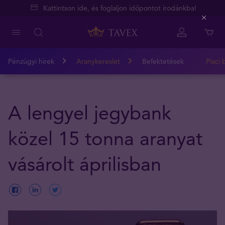
Kattintson ide, és foglaljon időpontot irodánkba!
Close
Pénzügyi hírek
Aranykereslet
Befektetések
Piaci 
A lengyel jegybank
közel 15 tonna aranyat
vásárolt áprilisban