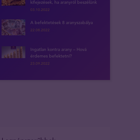
kifejezések, ha aranyról beszélünk
03.10.2022
A befektetések 8 aranyszabálya
22.08.2022
Ingatlan kontra arany – Hová
érdemes befektetni?
23.09.2022