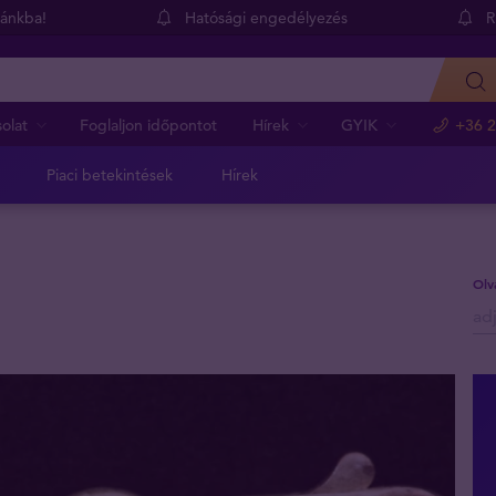
dánkba!
Hatósági engedélyezés
R
olat
Foglaljon időpontot
Hírek
GYIK
+36 2
Piaci betekintések
Hírek
Olv