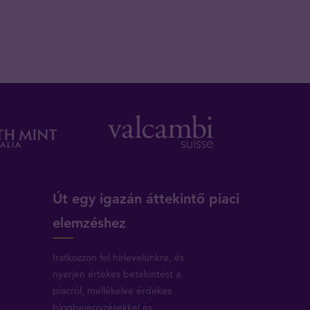
Út egy igazán áttekintő piaci
elemzéshez
Iratkozzon fel hírlevelünkre, és
nyerjen értékes betekintést a
piacról, mellékelve érdekes
blogbejegyzésekkel és