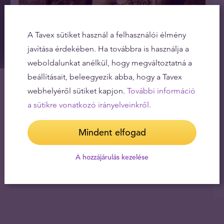
A Tavex sütiket használ a felhasználói élmény
javítása érdekében. Ha továbbra is használja a
weboldalunkat anélkül, hogy megváltoztatná a
A svájciak gazdagságának alapja... az arany
beállításait, beleegyezik abba, hogy a Tavex
14.04.2023
webhelyéről sütiket kapjon.
További információ
a sütikre vonatkozó irányelveinkről.
Mindent elfogad
A hozzájárulás kezelése