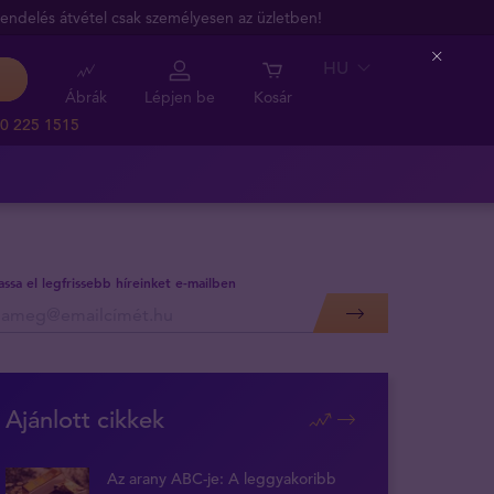
endelés átvétel csak személyesen az üzletben!
HU
Close
Ábrák
Lépjen be
Kosár
0 225 1515
assa el legfrissebb híreinket e-mailben
Ajánlott cikkek
Az arany ABC-je: A leggyakoribb