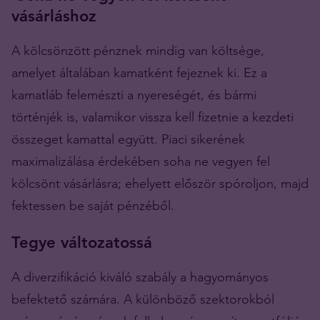
vásárláshoz
A kölcsönzött pénznek mindig van költsége,
amelyet általában kamatként fejeznek ki. Ez a
kamatláb felemészti a nyereségét, és bármi
történjék is, valamikor vissza kell fizetnie a kezdeti
összeget kamattal együtt. Piaci sikerének
maximalizálása érdekében soha ne vegyen fel
kölcsönt vásárlásra; ehelyett először spóroljon, majd
fektessen be saját pénzéből.
Tegye változatossá
A diverzifikáció kiváló szabály a hagyományos
befektető számára. A különböző szektorokból