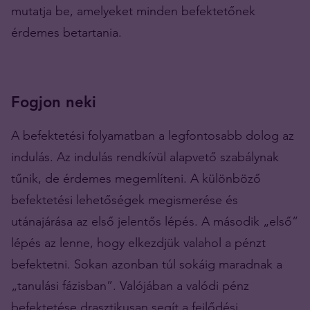
mutatja be, amelyeket minden befektetőnek
érdemes betartania.
Fogjon neki
A befektetési folyamatban a legfontosabb dolog az
indulás. Az indulás rendkívül alapvető szabálynak
tűnik, de érdemes megemlíteni. A különböző
befektetési lehetőségek megismerése és
utánajárása az első jelentős lépés. A második „első”
lépés az lenne, hogy elkezdjük valahol a pénzt
befektetni. Sokan azonban túl sokáig maradnak a
„tanulási fázisban”. Valójában a valódi pénz
befektetése drasztikusan segít a fejlődési