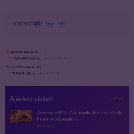
MEGOSZTÁS
Aranyár (XAU-HUF)
1 363 690 HUF/oz
+ 17 580 HUF
Ezüstár (XAG-HUF)
19 965 HUF/oz
+ 439 HUF
Ajánlott cikkek
Az arany ABC-je: A leggyakoribb kifejezések,
ha aranyról beszélünk
03.10.2022