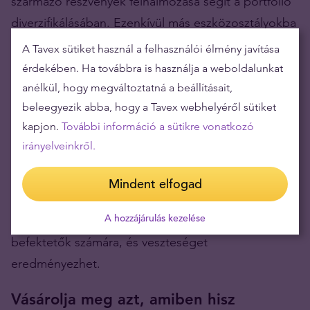
származó részvények felhalmozása segít a portfólió
diverzifikálásában. Ezenkívül más eszközosztályokba
történő befektetés segít diverzifikálni és megvédeni
A Tavex sütiket használ a felhasználói élmény javítása
tőkéjét a váratlan piaci ingadozásokkal szemben.
érdekében. Ha továbbra is használja a weboldalunkat
anélkül, hogy megváltoztatná a beállításait,
Fektessen be hosszú távra
beleegyezik abba, hogy a Tavex webhelyéről sütiket
kapjon.
További információ a sütikre vonatkozó
A befektetéseket általában nem úgy kell kezelni,
irányelveinkről.
hogy „gyorsan gazdagodjunk meg”, hanem a tőke
folyamatos növelésére kell törekedni egy bizonyos
Mindent elfogad
időn keresztül. A rövid távú befektetések általában
A hozzájárulás kezelése
túl sok „piaci zajjal” járnak, ami nem jó barát a
befektetők számára, és veszteséget
eredményezhet.
Vásárolja meg azt, amiben hisz