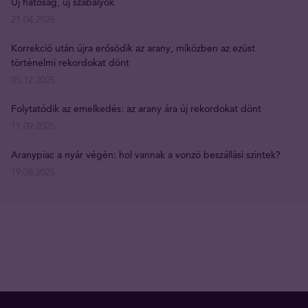
Új hatóság, új szabályok
21.04.2026
Korrekció után újra erősödik az arany, miközben az ezüst
történelmi rekordokat dönt
05.12.2025
Folytatódik az emelkedés: az arany ára új rekordokat dönt
11.09.2025
Aranypiac a nyár végén: hol vannak a vonzó beszállási szintek?
19.08.2025