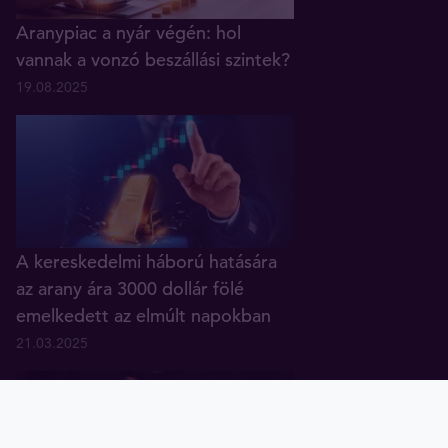
Aranypiac a nyár végén: hol
vannak a vonzó beszállási szintek?
19.08.2025
A kereskedelmi háború hatására
az arany ára 3000 dollár fölé
emelkedett az elmúlt napokban
21.03.2025
Arany
Ezüst
Diagramok
Tavex ID