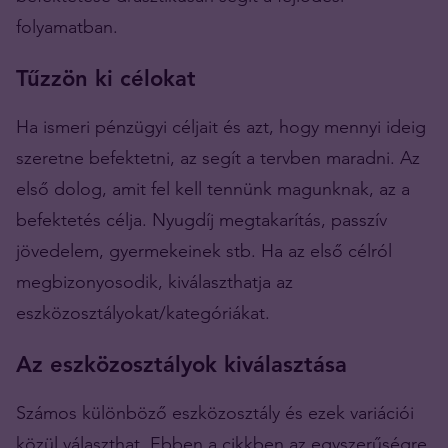
folyamatban.
Tűzzön ki célokat
Ha ismeri pénzügyi céljait és azt, hogy mennyi ideig
szeretne befektetni, az segít a tervben maradni. Az
első dolog, amit fel kell tennünk magunknak, az a
befektetés célja. Nyugdíj megtakarítás, passzív
jövedelem, gyermekeinek stb. Ha az első célról
megbizonyosodik, kiválaszthatja az
eszközosztályokat/kategóriákat.
Az eszközosztályok kiválasztása
Számos különböző eszközosztály és ezek variációi
közül választhat. Ebben a cikkben az egyszerűségre