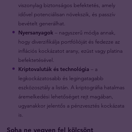
viszonylag biztonságos befektetés, amely
idővel potenciálisan növekszik, és passzív
bevételt generálhat.
Nyersanyagok
– nagyszerű módja annak,
hogy diverzifikálja portfólióját és fedezze az
inflációs kockázatot arany, ezüst vagy platina
befektetésével.
Kriptovaluták és technológia
– a
legkockázatosabb és legingatagabb
eszközosztály a listán. A kriptográfia hatalmas
áremelkedési lehetőséget rejt magában,
ugyanakkor jelentős a pénzvesztés kockázata
is.
Soha ne vegyen fel kölcsönt