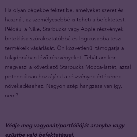
Ha olyan cégekbe fektet be, amelyeket szeret és
használ, az személyesebbé is teheti a befektetést.
Például a Nike, Starbucks vagy Apple részvények
birtoklása szórakoztatóbbá és logikusabbá teszi
termékeik vásárlását. Ön közvetlenül támogatja a
tulajdonában lévő részvényeket. Tehát amikor
megveszi a következő Starbucks Mocca-lattét, azzal
potenciálisan hozzájárul a részvények értékének
növekedéséhez. Nagyon szép hangzása van így,
nem?
Védje meg vagyonát/portfólióját aranyba vagy
ezüstbe való befektetéssel.