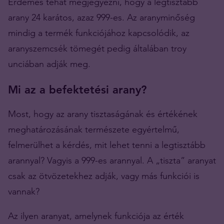
Érdemes tehát megjegyezni, hogy a legtisztább
arany 24 karátos, azaz 999-es. Az aranyminőség
mindig a termék funkciójához kapcsolódik, az
aranyszemcsék tömegét pedig általában troy
unciában adják meg.
Mi az a befektetési arany?
Most, hogy az arany tisztaságának és értékének
meghatározásának természete egyértelmű,
felmerülhet a kérdés, mit lehet tenni a legtisztább
arannyal? Vagyis a 999-es arannyal. A „tiszta” aranyat
csak az ötvözetekhez adják, vagy más funkciói is
vannak?
Az ilyen aranyat, amelynek funkciója az érték