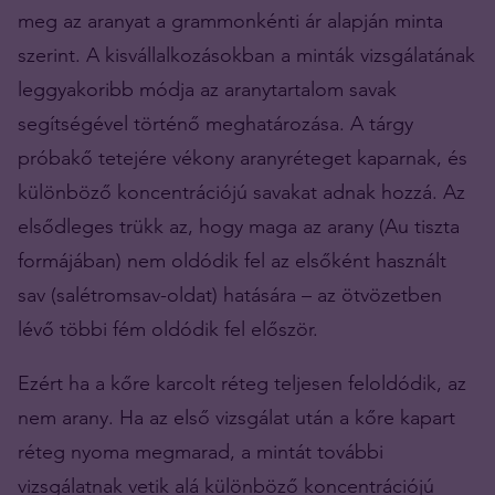
meg az aranyat a grammonkénti ár alapján minta
szerint. A kisvállalkozásokban a minták vizsgálatának
leggyakoribb módja az aranytartalom savak
segítségével történő meghatározása. A tárgy
próbakő tetejére vékony aranyréteget kaparnak, és
különböző koncentrációjú savakat adnak hozzá. Az
elsődleges trükk az, hogy maga az arany (Au tiszta
formájában) nem oldódik fel az elsőként használt
sav (salétromsav-oldat) hatására – az ötvözetben
lévő többi fém oldódik fel először.
Ezért ha a kőre karcolt réteg teljesen feloldódik, az
nem arany. Ha az első vizsgálat után a kőre kapart
réteg nyoma megmarad, a mintát további
vizsgálatnak vetik alá különböző koncentrációjú