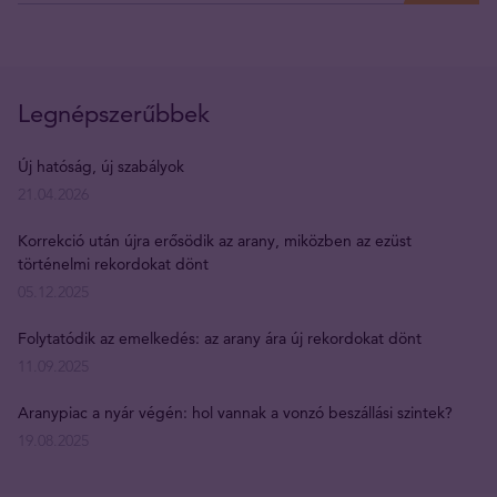
Legnépszerűbbek
Új hatóság, új szabályok
21.04.2026
Korrekció után újra erősödik az arany, miközben az ezüst
történelmi rekordokat dönt
05.12.2025
Folytatódik az emelkedés: az arany ára új rekordokat dönt
11.09.2025
Aranypiac a nyár végén: hol vannak a vonzó beszállási szintek?
19.08.2025