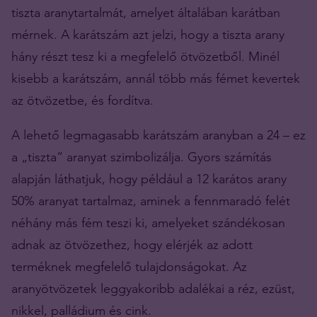
tiszta aranytartalmát, amelyet általában karátban
mérnek. A karátszám azt jelzi, hogy a tiszta arany
hány részt tesz ki a megfelelő ötvözetből. Minél
kisebb a karátszám, annál több más fémet kevertek
az ötvözetbe, és fordítva.
A lehető legmagasabb karátszám aranyban a 24 – ez
a „tiszta” aranyat szimbolizálja. Gyors számítás
alapján láthatjuk, hogy például a 12 karátos arany
50% aranyat tartalmaz, aminek a fennmaradó felét
néhány más fém teszi ki, amelyeket szándékosan
adnak az ötvözethez, hogy elérjék az adott
terméknek megfelelő tulajdonságokat. Az
aranyötvözetek leggyakoribb adalékai a réz, ezüst,
nikkel, palládium és cink.