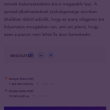
termék kiskereskedelmi ára is magasabb lesz. A
spread alkalmazásának szükségessége azonban
általában abból adódik, hogy az arany világpiaci ára
folyamatos mozgásban van, ami azt jelenti, hogy
ezen a piacon nem lehet fix áron kereskedni.
MEGOSZTÁS
Aranyár (XAU-HUF)
1 363 690 HUF/oz
- 5 500 HUF
Ezüstár (XAG-HUF)
19 965 HUF/oz
- 210 HUF