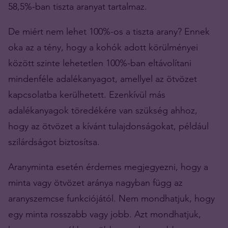
58,5%-ban tiszta aranyat tartalmaz.
De miért nem lehet 100%-os a tiszta arany? Ennek
oka az a tény, hogy a kohók adott körülményei
között szinte lehetetlen 100%-ban eltávolítani
mindenféle adalékanyagot, amellyel az ötvözet
kapcsolatba kerülhetett. Ezenkívül más
adalékanyagok töredékére van szükség ahhoz,
hogy az ötvözet a kívánt tulajdonságokat, például
szilárdságot biztosítsa.
Aranyminta esetén érdemes megjegyezni, hogy a
minta vagy ötvözet aránya nagyban függ az
aranyszemcse funkciójától. Nem mondhatjuk, hogy
egy minta rosszabb vagy jobb. Azt mondhatjuk,