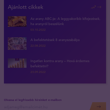
Ajánlott cikkek
Az arany ABC-je: A leggyakoribb kifejezések,
ha aranyról beszélünk
03.10.2022
A befektetések 8 aranyszabálya
22.08.2022
Ingatlan kontra arany – Hová érdemes
befektetni?
23.09.2022
Olvassa el legfrissebb híreinket e-mailben