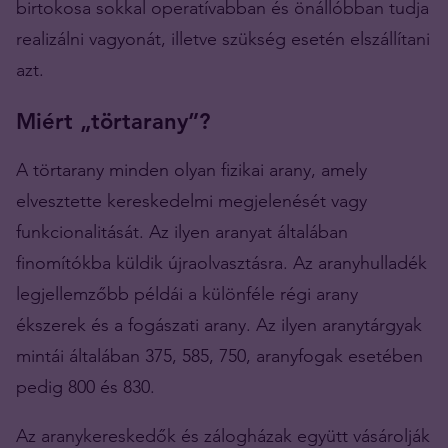
birtokosa sokkal operatívabban és önállóbban tudja
realizálni vagyonát, illetve szükség esetén elszállítani
azt.
Miért „törtarany”?
A törtarany minden olyan fizikai arany, amely
elvesztette kereskedelmi megjelenését vagy
funkcionalitását. Az ilyen aranyat általában
finomítókba küldik újraolvasztásra. Az aranyhulladék
legjellemzőbb példái a különféle régi arany
ékszerek és a fogászati ​​arany. Az ilyen aranytárgyak
mintái általában 375, 585, 750, aranyfogak esetében
pedig 800 és 830.
Az aranykereskedők és zálogházak együtt vásárolják