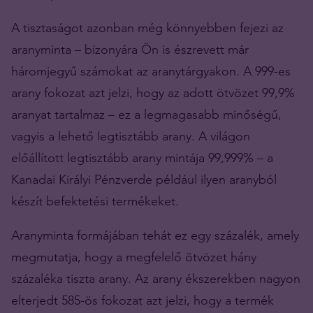
A tisztaságot azonban még könnyebben fejezi az
aranyminta – bizonyára Ön is észrevett már
háromjegyű számokat az aranytárgyakon. A 999-es
arany fokozat azt jelzi, hogy az adott ötvözet 99,9%
aranyat tartalmaz – ez a legmagasabb minőségű,
vagyis a lehető legtisztább arany. A világon
előállított legtisztább arany mintája 99,999% – a
Kanadai Királyi Pénzverde például ilyen aranyból
készít befektetési termékeket.
Aranyminta formájában tehát ez egy százalék, amely
megmutatja, hogy a megfelelő ötvözet hány
százaléka tiszta arany. Az arany ékszerekben nagyon
elterjedt 585-ös fokozat azt jelzi, hogy a termék