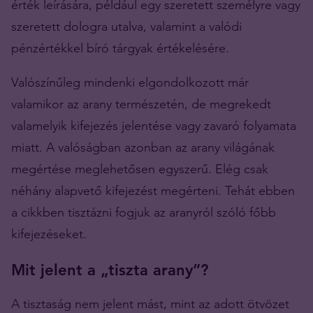
érték leírására, például egy szeretett személyre vagy
szeretett dologra utalva, valamint a valódi
pénzértékkel bíró tárgyak értékelésére.
Valószínűleg mindenki elgondolkozott már
valamikor az arany természetén, de megrekedt
valamelyik kifejezés jelentése vagy zavaró folyamata
miatt. A valóságban azonban az arany világának
megértése meglehetősen egyszerű. Elég csak
néhány alapvető kifejezést megérteni. Tehát ebben
a cikkben tisztázni fogjuk az aranyról szóló főbb
kifejezéseket.
Mit jelent a „tiszta arany”?
A tisztaság nem jelent mást, mint az adott ötvözet