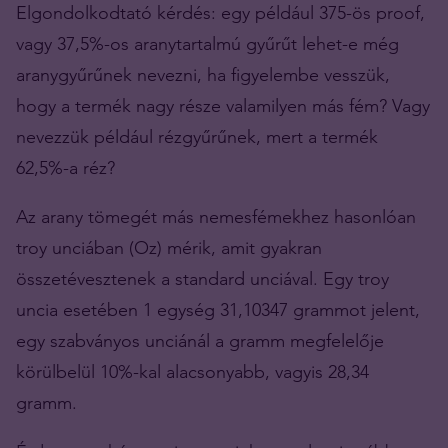
Elgondolkodtató kérdés: egy például 375-ös proof,
vagy 37,5%-os aranytartalmú gyűrűt lehet-e még
aranygyűrűnek nevezni, ha figyelembe vesszük,
hogy a termék nagy része valamilyen más fém? Vagy
nevezzük például rézgyűrűnek, mert a termék
62,5%-a réz?
Az arany tömegét más nemesfémekhez hasonlóan
troy unciában (Oz) mérik, amit gyakran
összetévesztenek a standard unciával. Egy troy
uncia esetében 1 egység 31,10347 grammot jelent,
egy szabványos unciánál a gramm megfelelője
körülbelül 10%-kal alacsonyabb, vagyis 28,34
gramm.