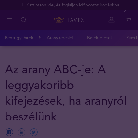
Kattintson ide, és foglaljon időpontot irodánkba!
Close
Pénzügyi hírek
Aranykereslet
Befektetések
Piaci 
Az arany ABC-je: A
leggyakoribb
kifejezések, ha aranyról
beszélünk