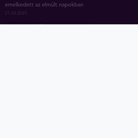
emelkedett az elmúlt napokban
21.03.2025
Arany
Ezüst
Diagramok
Tavex ID
Az arany hosszú távú hozama
kétszer meghaladta az inflációt
17.01.2025
Hogyan befolyásolhatja Trump