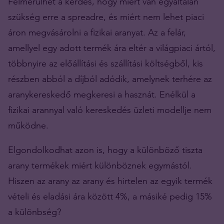
Felmerülhet a kérdés, hogy miért van egyáltalán
szükség erre a spreadre, és miért nem lehet piaci
áron megvásárolni a fizikai aranyat. Az a felár,
amellyel egy adott termék ára eltér a világpiaci ártól,
többnyire az előállítási és szállítási költségből, kis
részben abból a díjból adódik, amelynek terhére az
aranykereskedő megkeresi a hasznát. Enélkül a
fizikai arannyal való kereskedés üzleti modellje nem
működne.
Elgondolkodhat azon is, hogy a különböző tiszta
arany termékek miért különböznek egymástól.
Hiszen az arany az arany és hirtelen az egyik termék
vételi és eladási ára között 4%, a másiké pedig 15%
a különbség?