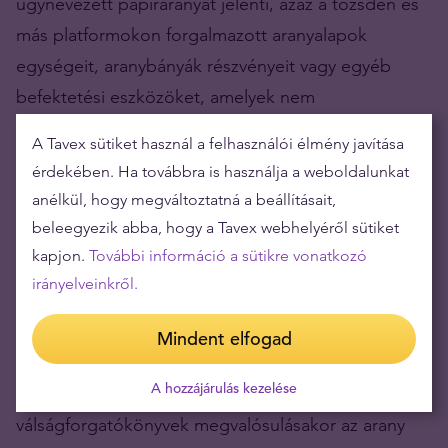
úgynevezett papíraranyat jelenti, azaz a tőzsdén és
más platformokon forgalmazott aranyalapok
egységeit, aranybányák részvényeit vagy egyéb
befektetési eszközöket, amelyek nem
kézzelfoghatóak, hanem virtuálisak – kódsorok és
A Tavex sütiket használ a felhasználói élmény javítása
pixelek. Így a befektetőnek lehetősége van virtuális
érdekében. Ha továbbra is használja a weboldalunkat
csatornákon keresztül is aranyba fektetni.
anélkül, hogy megváltoztatná a beállításait,
beleegyezik abba, hogy a Tavex webhelyéről sütiket
A fizikai arany azonban továbbra is biztonságosabb
kapjon.
További információ a sütikre vonatkozó
befektetési lehetőség. Miért? A fizikai arany
irányelveinkről.
megkülönböztető jegye, hogy kizárólag a
tulajdonos birtokában van, ami nagyobb
Mindent elfogad
biztonságot és teljes ellenőrizhetőséget biztosít a
A hozzájárulás kezelése
vagyona felett. Ráadásul egyes
válságforgatókönyvek megvalósulásakor az arany