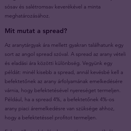
sósav és salétromsav keverékével a minta
meghatározásához.
Mit mutat a spread?
Az aranytárgyak ára mellett gyakran találhatunk egy
sort az angol spread szóval. A spread az arany vételi
és eladási ára közötti különbség. Vegyünk egy
példát: minél kisebb a spread, annál kevésbé kell a
befektetőnek az arany árfolyamának emelkedésére
várnia, hogy befektetésével nyereséget termeljen.
Például, ha a spread 4%, a befektetőnek 4%-os
arany piaci áremelkedésre van szüksége ahhoz,
hogy a befektetéssel profitot termeljen.