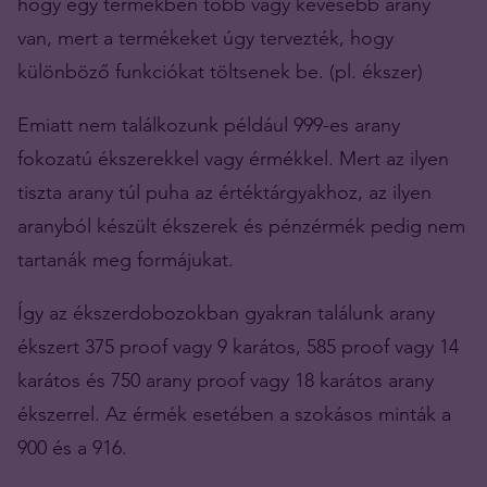
hogy egy termékben több vagy kevesebb arany
van, mert a termékeket úgy tervezték, hogy
különböző funkciókat töltsenek be. (pl. ékszer)
Emiatt nem találkozunk például 999-es arany
fokozatú ékszerekkel vagy érmékkel. Mert az ilyen
tiszta arany túl puha az értéktárgyakhoz, az ilyen
aranyból készült ékszerek és pénzérmék pedig nem
tartanák meg formájukat.
Így az ékszerdobozokban gyakran találunk arany
ékszert 375 proof vagy 9 karátos, 585 proof vagy 14
karátos és 750 arany proof vagy 18 karátos arany
ékszerrel. Az érmék esetében a szokásos minták a
900 és a 916.