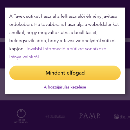
Kérdést szeretne benyújtani?
A Tavex sütiket használ a felhasználói élmény javítása
érdekében. Ha továbbra is használja a weboldalunkat
Kérdés benyújtása
anélkül, hogy megváltoztatná a beállításait,
beleegyezik abba, hogy a Tavex webhelyéről sütiket
kapjon.
További információ a sütikre vonatkozó
Tavex ID létrehozása
irányelveinkről.
Mindent elfogad
A hozzájárulás kezelése