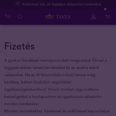
Kattintson ide, és foglaljon időpontot irodánkba!
Close
Fizetés
A gyakori kérdések menüpont alatt megosztjuk Önnel a
leggyakrabban feltett kérdéseket és az azokra adott
válaszokat. Ha az itt felsoroltakon kívül lenne még
kérdése, bátran forduljon segítőkész
ügyfélszolgálatunkhoz! Hívjon minket vagy indítson
beszélgetést a honlapunkon és igyekszünk válaszolni
minden kérdésére!
Minden termékekkel, fizetéssel és szállítással kapcsolatos