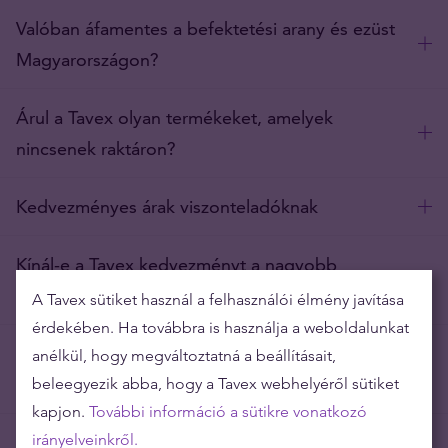
Valóban áfamentes a befektetési arany és ezüst
Magyarországon?
Árul a Tavex olyan termékeket, amelyek
nincsenek raktáron?
Kedvezményes árak viszonteladóknak
Kínál-e a Tavex kedvezményt a nagyobb
vásárlás esetén?
A Tavex sütiket használ a felhasználói élmény javítása
érdekében. Ha továbbra is használja a weboldalunkat
Hogyan képes a Tavex ilyen alacsony árakat
anélkül, hogy megváltoztatná a beállításait,
kínálni?
beleegyezik abba, hogy a Tavex webhelyéről sütiket
kapjon.
További információ a sütikre vonatkozó
irányelveinkről.
Szállít a Tavex külföldre is?