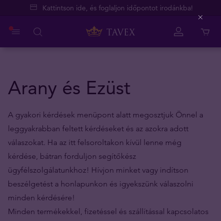
Kattintson ide, és foglaljon időpontot irodánkba!
Close
Arany és Ezüst
A gyakori kérdések menüpont alatt megosztjuk Önnel a
leggyakrabban feltett kérdéseket és az azokra adott
válaszokat. Ha az itt felsoroltakon kívül lenne még
kérdése, bátran forduljon segítőkész
ügyfélszolgálatunkhoz! Hívjon minket vagy indítson
beszélgetést a honlapunkon és igyekszünk válaszolni
minden kérdésére!
Minden termékekkel, fizetéssel és szállítással kapcsolatos