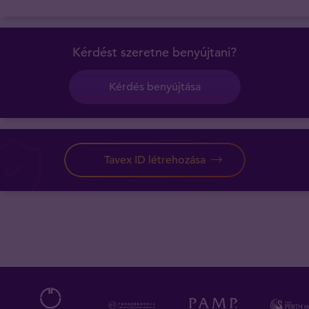
Kérdést szeretne benyújtani?
Kérdés benyújtása
Tavex ID létrehozása