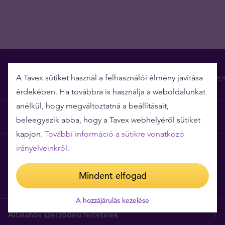
A Tavex sütiket használ a felhasználói élmény javítása
érdekében. Ha továbbra is használja a weboldalunkat
anélkül, hogy megváltoztatná a beállításait,
Miért épp a Tavex?
beleegyezik abba, hogy a Tavex webhelyéről sütiket
kapjon.
További információ a sütikre vonatkozó
irányelveinkről.
Árgarancia
Mindent elfogad
Gyakori kérdések
A hozzájárulás kezelése
Általános szerződési feltételek