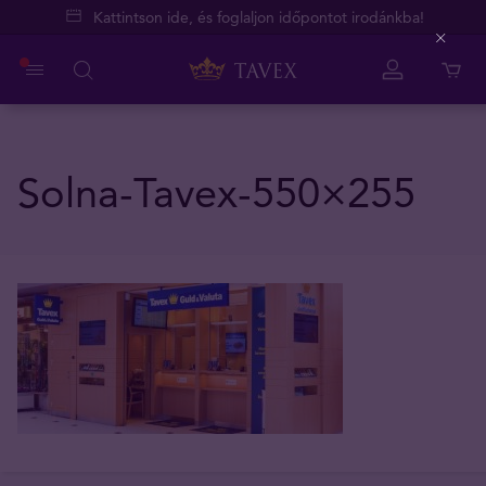
Kattintson ide, és foglaljon időpontot irodánkba!
Close
Solna-Tavex-550×255