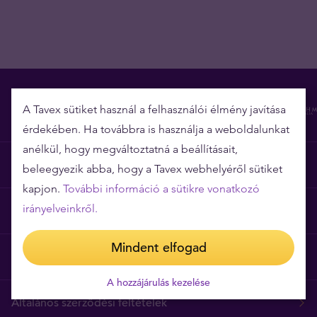
A Tavex sütiket használ a felhasználói élmény javítása
érdekében. Ha továbbra is használja a weboldalunkat
anélkül, hogy megváltoztatná a beállításait,
Miért épp a Tavex?
beleegyezik abba, hogy a Tavex webhelyéről sütiket
kapjon.
További információ a sütikre vonatkozó
irányelveinkről.
Árgarancia
Mindent elfogad
Gyakori kérdések
A hozzájárulás kezelése
Általános szerződési feltételek