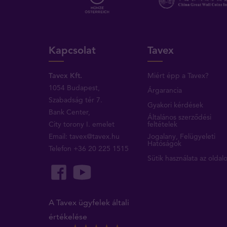
Kapcsolat
Tavex
Tavex Kft.
Miért épp a Tavex?
1054 Budapest,
Árgarancia
Szabadság tér 7.
Gyakori kérdések
Bank Center,
Általános szerződési
City torony I. emelet
feltételek
Email:
tavex@tavex.hu
Jogalany, Felügyeleti
Hatóságok
Telefon
+36 20 225 1515
Sütik használata az oldal
A Tavex ügyfelek általi
értékelése