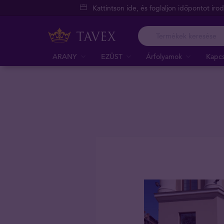
Kattintson ide, és foglaljon időpontot iro
ARANY
EZÜST
Árfolyamok
Kapcs