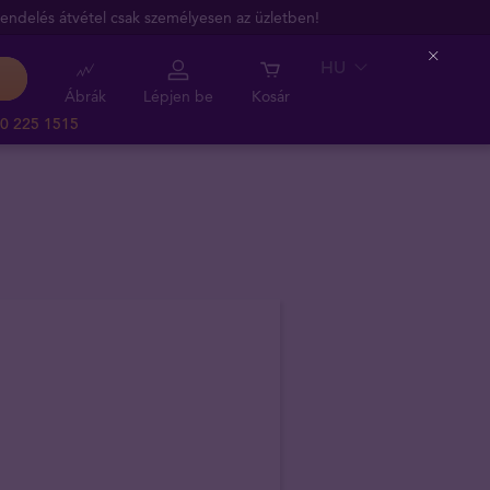
endelés átvétel csak személyesen az üzletben!
HU
Close
Ábrák
Lépjen be
Kosár
0 225 1515