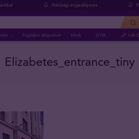
dánkba!
Hatósági engedélyezés
R
olat
Foglaljon időpontot
Hírek
GYIK
+36 2
Elizabetes_entrance_tiny