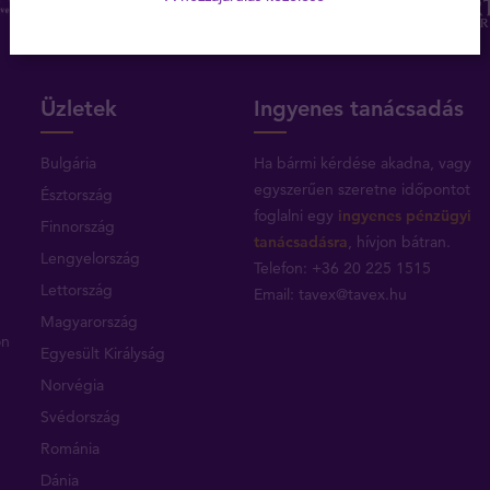
Üzletek
Ingyenes tanácsadás
Bulgária
Ha bármi kérdése akadna, vagy
egyszerűen szeretne időpontot
Észtország
foglalni egy
ingyenes pénzügyi
Finnország
tanácsadásra
, hívjon bátran.
Lengyelország
Telefon: +36 20 225 1515
Lettország
Email:
tavex@tavex.hu
Magyarország
on
Egyesült Királyság
Norvégia
Svédország
Románia
Dánia