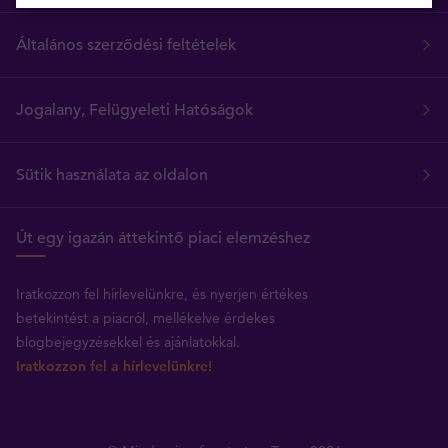
Általános szerződési feltételek
Jogalany, Felügyeleti Hatóságok
Sütik használata az oldalon
Út egy igazán áttekintő piaci elemzéshez
Iratkozzon fel hírlevelünkre, és nyerjen értékes
betekintést a piacról, mellékelve érdekes
blogbejegyzésekkel és ajánlatokkal.
Iratkozzon fel a hírlevelünkre!