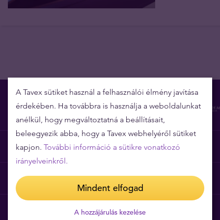
A Tavex sütiket használ a felhasználói élmény javítása
érdekében. Ha továbbra is használja a weboldalunkat
anélkül, hogy megváltoztatná a beállításait,
beleegyezik abba, hogy a Tavex webhelyéről sütiket
Miért épp a Tavex?
kapjon.
További információ a sütikre vonatkozó
irányelveinkről.
Árgarancia
Mindent elfogad
Gyakori kérdések
A hozzájárulás kezelése