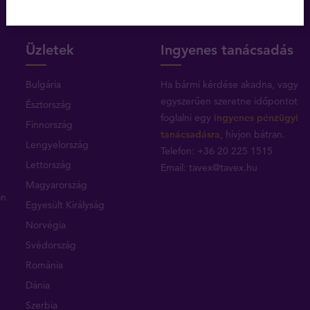
Üzletek
Ingyenes tanácsadás
Bulgária
Ha bármi kérdése akadna, vagy
egyszerűen szeretne időpontot
Észtország
foglalni egy
ingyenes pénzügyi
Finnország
tanácsadásra
, hívjon bátran.
Lengyelország
Telefon: +36 20 225 1515
Lettország
Email:
tavex@tavex.hu
Magyarország
on
Egyesült Királyság
Norvégia
Svédország
Románia
Dánia
Szerbia