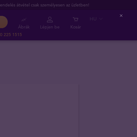
endelés átvétel csak személyesen az üzletben!
HU
Close
Ábrák
Lépjen be
Kosár
0 225 1515