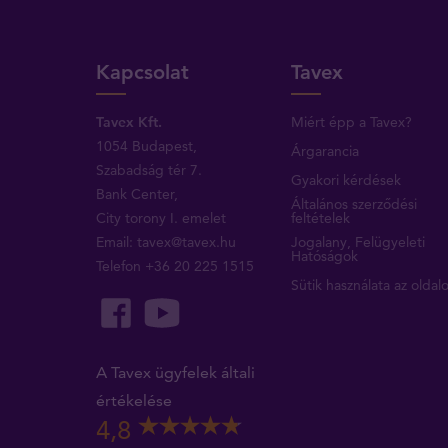
Kapcsolat
Tavex
Tavex Kft.
Miért épp a Tavex?
1054 Budapest,
Árgarancia
Szabadság tér 7.
Gyakori kérdések
Bank Center,
Általános szerződési
City torony I. emelet
feltételek
Email:
tavex@tavex.hu
Jogalany, Felügyeleti
Hatóságok
Telefon
+36 20 225 1515
Sütik használata az oldal
A Tavex ügyfelek általi
értékelése
4,8