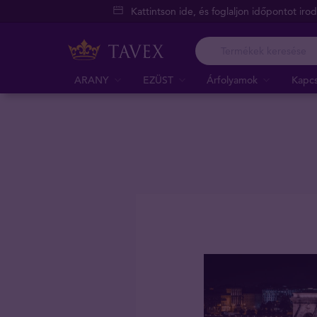
Kattintson ide, és foglaljon időpontot iro
ARANY
EZÜST
Árfolyamok
Kapcs