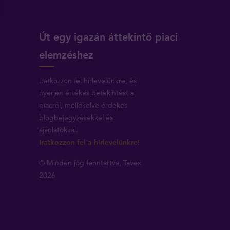
Út egy igazán áttekintő piaci
elemzéshez
Iratkozzon fel hírlevelünkre, és
nyerjen értékes betekintést a
piacról, mellékelve érdekes
blogbejegyzésekkel és
ajánlatokkal.
Iratkozzon fel a hírlevelünkre!
© Minden jog fenntartva, Tavex
2026