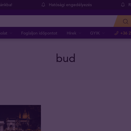
dánkba!
Hatósági engedélyezés
R
olat
Foglaljon időpontot
Hírek
GYIK
+36 2
bud