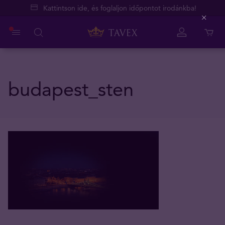
Kattintson ide, és foglaljon időpontot irodánkba!
Close
budapest_sten