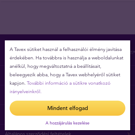
A Tavex sütiket használ a felhasználói élmény javítása
érdekében. Ha továbbra is használja a weboldalunkat
anélkül, hogy megváltoztatná a beállításait,
beleegyezik abba, hogy a Tavex webhelyéről sütiket
Miért épp a Tavex?
kapjon.
További információ a sütikre vonatkozó
irányelveinkről.
Árgarancia
Mindent elfogad
Gyakori kérdések
A hozzájárulás kezelése
Általános szerződési feltételek