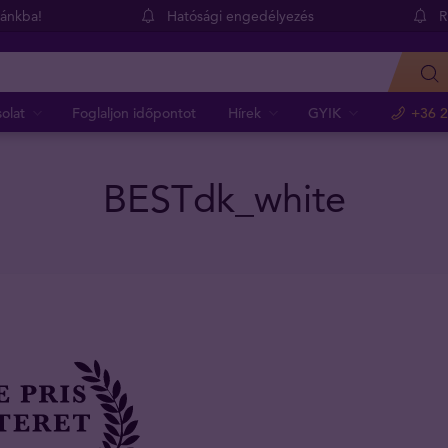
dánkba!
Hatósági engedélyezés
R
olat
Foglaljon időpontot
Hírek
GYIK
+36 2
BESTdk_white