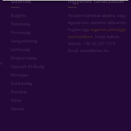
Üzletek
Ingyenes tanácsadás
Bulgária
Ha bármi kérdése akadna, vagy
egyszerűen szeretne időpontot
Észtország
foglalni egy
ingyenes pénzügyi
Finnország
tanácsadásra
, hívjon bátran.
Lengyelország
Telefon: +36 20 225 1515
Lettország
Email:
tavex@tavex.hu
Magyarország
on
Egyesült Királyság
Norvégia
Svédország
Románia
Dánia
Szerbia