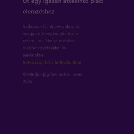
Út egy igazán áttekintő piaci
elemzéshez
Iratkozzon fel hírlevelünkre, és
nyerjen értékes betekintést a
piacról, mellékelve érdekes
blogbejegyzésekkel és
ajánlatokkal.
Iratkozzon fel a hírlevelünkre!
© Minden jog fenntartva, Tavex
2026