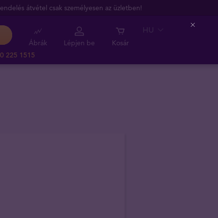
endelés átvétel csak személyesen az üzletben!
HU
Close
Ábrák
Lépjen be
Kosár
0 225 1515