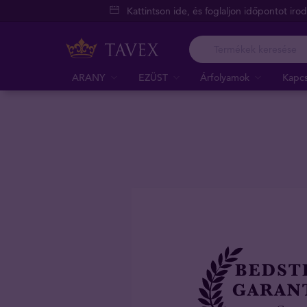
Kattintson ide, és foglaljon időpontot iro
ARANY
EZÜST
Árfolyamok
Kapcs