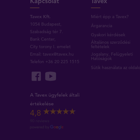
Kapcsolat
Tavex
Tavex Kft.
Miért épp a Tavex?
1054 Budapest,
Árgarancia
Szabadság tér 7.
Gyakori kérdések
Bank Center,
Általános szerződési
City torony I. emelet
feltételek
Email:
tavex@tavex.hu
Jogalany, Felügyeleti
Hatóságok
Telefon
+36 20 225 1515
Sütik használata az oldal
A Tavex ügyfelek általi
értékelése
4,8
90 reviews