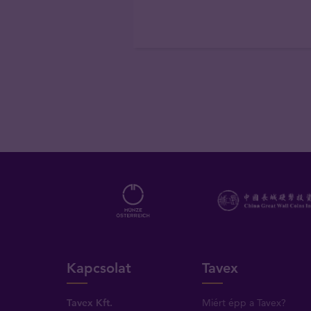
Kapcsolat
Tavex
Tavex Kft.
Miért épp a Tavex?