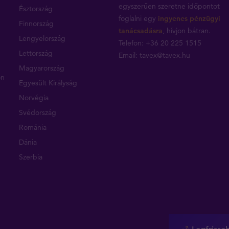
egyszerűen szeretne időpontot
Észtország
foglalni egy
ingyenes pénzügyi
Finnország
tanácsadásra
, hívjon bátran.
Lengyelország
Telefon: +36 20 225 1515
Lettország
Email:
tavex@tavex.hu
Magyarország
on
Egyesült Királyság
Norvégia
Svédország
Románia
Dánia
Szerbia