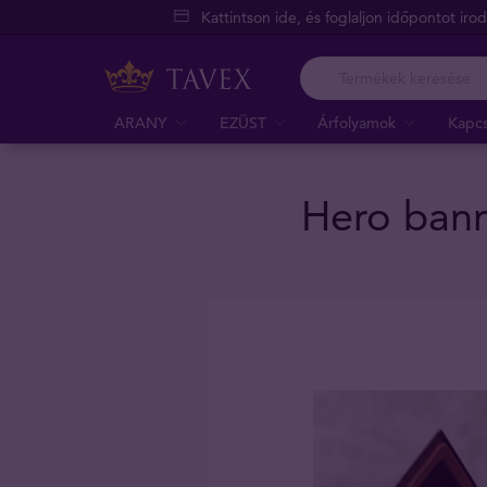
Kattintson ide, és foglaljon időpontot iro
ARANY
EZÜST
Árfolyamok
Kapcs
Hero bann