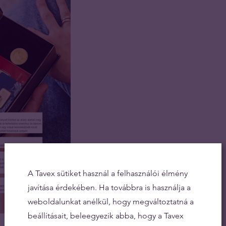
A Tavex sütiket használ a felhasználói élmény
javítása érdekében. Ha továbbra is használja a
weboldalunkat anélkül, hogy megváltoztatná a
beállításait, beleegyezik abba, hogy a Tavex