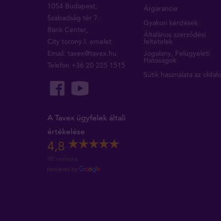
1054 Budapest,
Árgarancia
Szabadság tér 7.
Gyakori kérdések
Bank Center,
Általános szerződési
City torony I. emelet
feltételek
Email:
tavex@tavex.hu
Jogalany, Felügyeleti
Hatóságok
Telefon
+36 20 225 1515
Sütik használata az oldal
A Tavex ügyfelek általi
értékelése
4,8
90 reviews