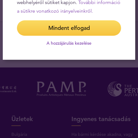
webhelyéről sütiket kapjon.
További információ
a sütikre vonatkozó irányelveinkről.
Mindent elfogad
A hozzájárulás kezelése
Üzletek
Ingyenes tanácsadás
Bulgária
Ha bármi kérdése akadna, vagy