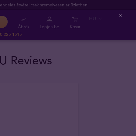
endelés átvétel csak személyesen az üzletben!
HU
Close
Ábrák
Lépjen be
Kosár
0 225 1515
HU Reviews