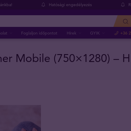
dánkba!
Hatósági engedélyezés
R
olat
Foglaljon időpontot
Hírek
GYIK
+36 2
er Mobile (750×1280) – 