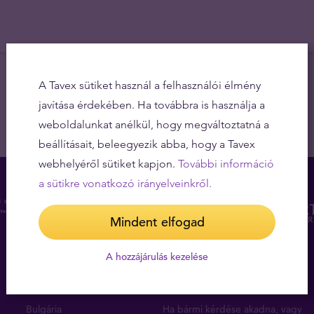
A Tavex sütiket használ a felhasználói élmény
javítása érdekében. Ha továbbra is használja a
weboldalunkat anélkül, hogy megváltoztatná a
beállításait, beleegyezik abba, hogy a Tavex
webhelyéről sütiket kapjon.
További információ
a sütikre vonatkozó irányelveinkről.
Mindent elfogad
A hozzájárulás kezelése
Üzletek
Ingyenes tanácsadás
Bulgária
Ha bármi kérdése akadna, vagy