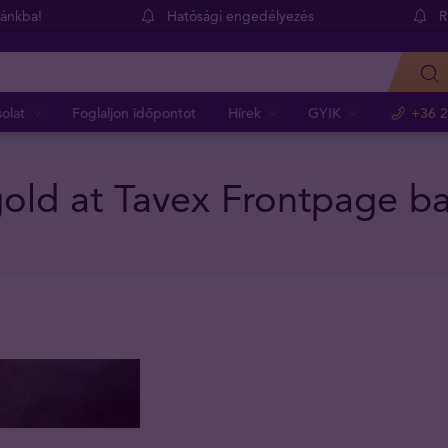
dánkba!
Hatósági engedélyezés
R
olat
Foglaljon időpontot
Hírek
GYIK
+36 2
 gold at Tavex Frontpage b