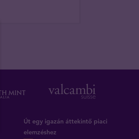
Út egy igazán áttekintő piaci
elemzéshez