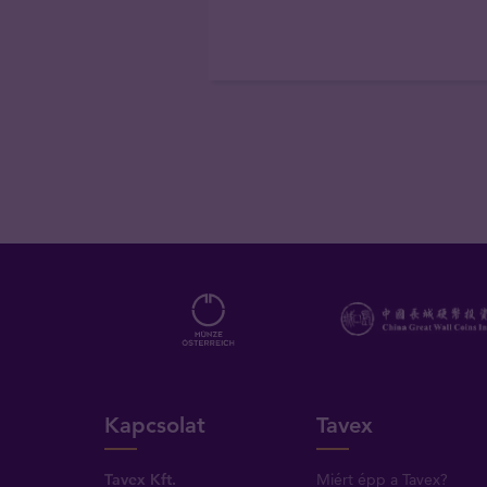
Kapcsolat
Tavex
Tavex Kft.
Miért épp a Tavex?