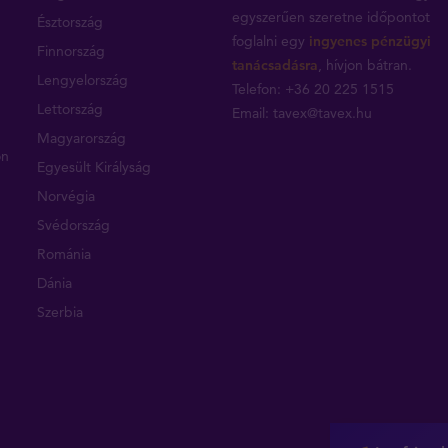
egyszerűen szeretne időpontot
Észtország
foglalni egy
ingyenes pénzügyi
Finnország
tanácsadásra
, hívjon bátran.
Lengyelország
Telefon: +36 20 225 1515
Lettország
Email:
tavex@tavex.hu
Magyarország
on
Egyesült Királyság
Norvégia
Svédország
Románia
Dánia
Szerbia