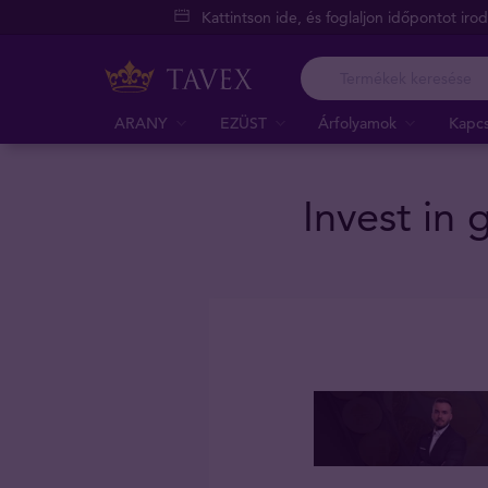
Kattintson ide, és foglaljon időpontot iro
ARANY
EZÜST
Árfolyamok
Kapcs
Invest in