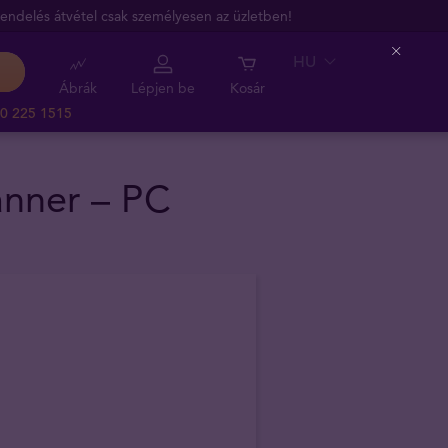
endelés átvétel csak személyesen az üzletben!
HU
Close
Ábrák
Lépjen be
Kosár
0 225 1515
anner – PC