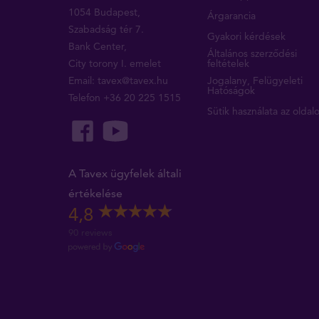
1054 Budapest,
Árgarancia
Szabadság tér 7.
Gyakori kérdések
Bank Center,
Általános szerződési
City torony I. emelet
feltételek
Email:
tavex@tavex.hu
Jogalany, Felügyeleti
Hatóságok
Telefon
+36 20 225 1515
Sütik használata az oldal
A Tavex ügyfelek általi
értékelése
4,8
90 reviews