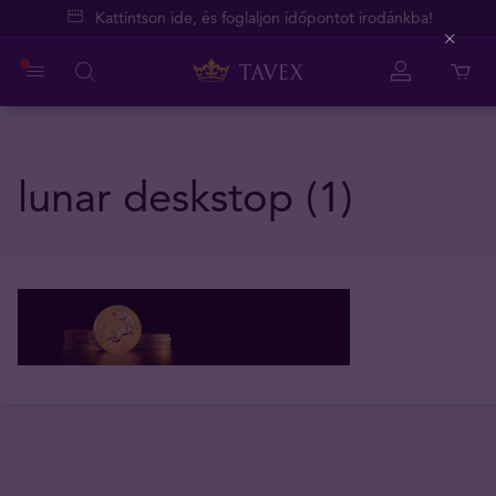
Kattintson ide, és foglaljon időpontot irodánkba!
Close
lunar deskstop (1)