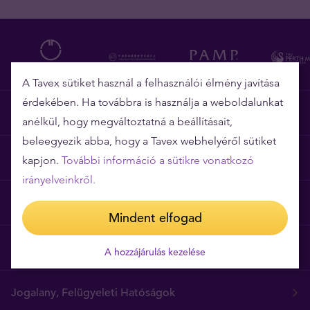
A Tavex sütiket használ a felhasználói élmény javítása
érdekében. Ha továbbra is használja a weboldalunkat
Miért épp a Tavex?
anélkül, hogy megváltoztatná a beállításait,
beleegyezik abba, hogy a Tavex webhelyéről sütiket
Árgarancia
kapjon.
További információ a sütikre vonatkozó
irányelveinkről.
Gyakori kérdések
Mindent elfogad
Általános szerződési feltételek
A hozzájárulás kezelése
Jogalany, Felügyeleti Hatóságok