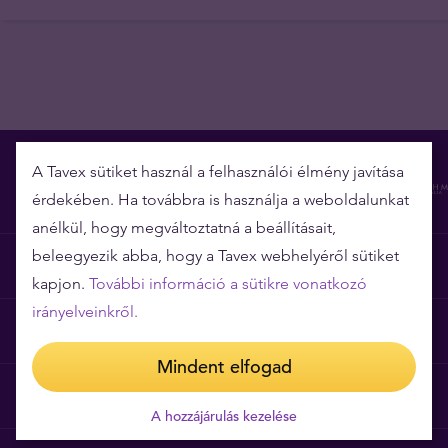
A Tavex sütiket használ a felhasználói élmény javítása
érdekében. Ha továbbra is használja a weboldalunkat
anélkül, hogy megváltoztatná a beállításait,
beleegyezik abba, hogy a Tavex webhelyéről sütiket
Miért épp a Tavex?
kapjon.
További információ a sütikre vonatkozó
irányelveinkről.
Árgarancia
Mindent elfogad
Gyakori kérdések
A hozzájárulás kezelése