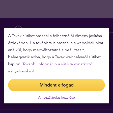
A Tavex sütiket használ a felhasználói élmény javítása
érdekében. Ha továbbra is használja a weboldalunkat
anélkül, hogy megváltoztatná a beállításait,
Miért épp a Tavex?
beleegyezik abba, hogy a Tavex webhelyéről sütiket
kapjon.
További információ a sütikre vonatkozó
Árgarancia
irányelveinkről.
Mindent elfogad
Gyakori kérdések
A hozzájárulás kezelése
Általános szerződési feltételek