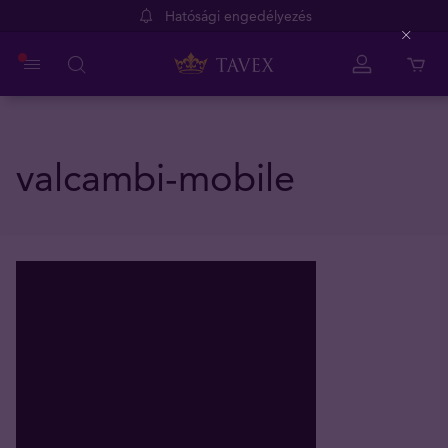
Hatósági engedélyezés
Close
valcambi-mobile