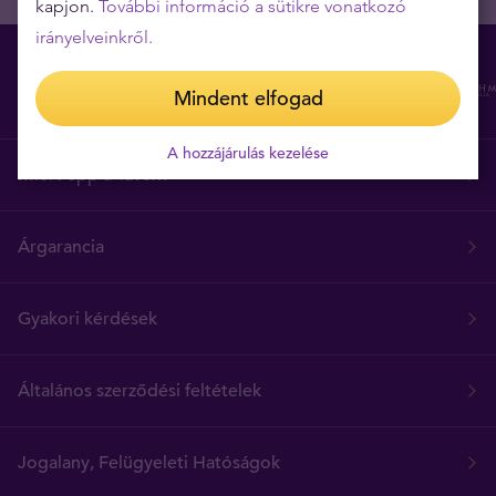
kapjon.
További információ a sütikre vonatkozó
irányelveinkről.
Mindent elfogad
A hozzájárulás kezelése
Miért épp a Tavex?
Árgarancia
Gyakori kérdések
Általános szerződési feltételek
Jogalany, Felügyeleti Hatóságok