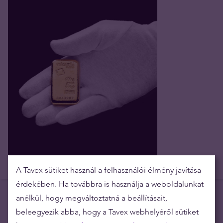
A Tavex sütiket használ a felhasználói élmény javítása
érdekében. Ha továbbra is használja a weboldalunkat
anélkül, hogy megváltoztatná a beállításait,
beleegyezik abba, hogy a Tavex webhelyéről sütiket