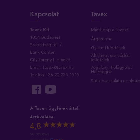
Kapcsolat
Tavex
Tavex Kft.
Miért épp a Tavex?
1054 Budapest,
Árgarancia
Szabadság tér 7.
Gyakori kérdések
Bank Center,
Általános szerződési
City torony I. emelet
feltételek
Email:
tavex@tavex.hu
Jogalany, Felügyeleti
Hatóságok
Telefon
+36 20 225 1515
Sütik használata az oldal
A Tavex ügyfelek általi
értékelése
4,8
90 reviews