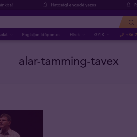
dánkba!
Hatósági engedélyezés
R
olat
Foglaljon időpontot
Hírek
GYIK
+36 2
alar-tamming-tavex