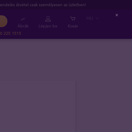
endelés átvétel csak személyesen az üzletben!
HU
Close
Ábrák
Lépjen be
Kosár
0 225 1515