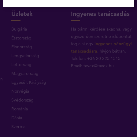
Üzletek
Ingyenes tanácsadás
Bulgária
Ha bármi kérdése akadna, vagy
egyszerűen szeretne időpontot
Észtország
foglalni egy
ingyenes pénzügyi
Finnország
tanácsadásra
, hívjon bátran.
Lengyelország
Telefon: +36 20 225 1515
Lettország
Email:
tavex@tavex.hu
Magyarország
on
Egyesült Királyság
Norvégia
Svédország
Románia
Dánia
Szerbia