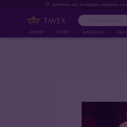
Kattintson ide, és foglaljon időpontot iro
ARANY
EZÜST
Árfolyamok
Kapcs