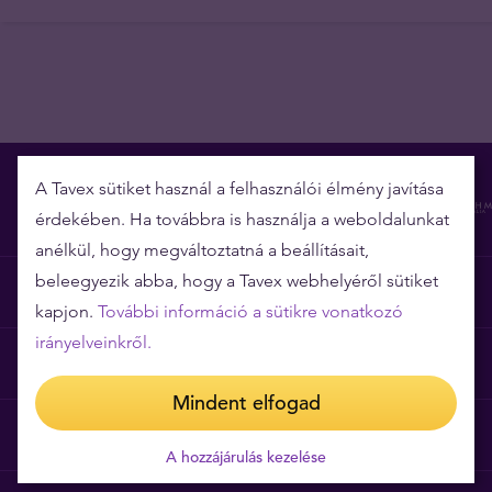
A Tavex sütiket használ a felhasználói élmény javítása
érdekében. Ha továbbra is használja a weboldalunkat
anélkül, hogy megváltoztatná a beállításait,
beleegyezik abba, hogy a Tavex webhelyéről sütiket
Miért épp a Tavex?
kapjon.
További információ a sütikre vonatkozó
irányelveinkről.
Árgarancia
Mindent elfogad
Gyakori kérdések
A hozzájárulás kezelése