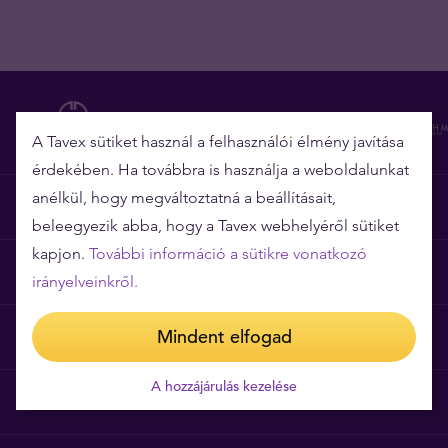
A Tavex sütiket használ a felhasználói élmény javítása
érdekében. Ha továbbra is használja a weboldalunkat
anélkül, hogy megváltoztatná a beállításait,
Miért épp a Tavex?
beleegyezik abba, hogy a Tavex webhelyéről sütiket
kapjon.
További információ a sütikre vonatkozó
Árgarancia
irányelveinkről.
Mindent elfogad
Gyakori kérdések
A hozzájárulás kezelése
Általános szerződési feltételek