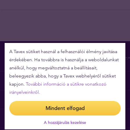
A Tavex sütiket használ a felhasználói élmény javítása
érdekében. Ha továbbra is használja a weboldalunkat
anélkül, hogy megváltoztatná a beállításait,
beleegyezik abba, hogy a Tavex webhelyéről sütiket
Miért épp a Tavex?
kapjon.
További információ a sütikre vonatkozó
irányelveinkről.
Árgarancia
Mindent elfogad
Gyakori kérdések
A hozzájárulás kezelése