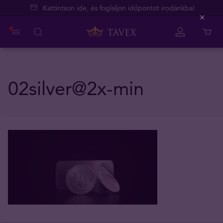
Kattintson ide, és foglaljon időpontot irodánkba!
Close
02silver@2x-min