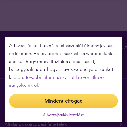
A Tavex sütiket használ a felhasználói élmény javítása
érdekében. Ha továbbra is használja a weboldalunkat
anélkül, hogy megváltoztatná a beállításait,
Miért épp a Tavex?
beleegyezik abba, hogy a Tavex webhelyéről sütiket
kapjon.
További információ a sütikre vonatkozó
irányelveinkről.
Árgarancia
Mindent elfogad
Gyakori kérdések
A hozzájárulás kezelése
Általános szerződési feltételek