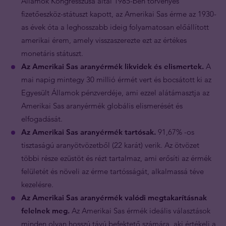
Államok Kongresszusa által 1985-ben törvényes
fizetőeszköz-státuszt kapott, az Amerikai Sas érme az 1930-
as évek óta a leghosszabb ideig folyamatosan előállított
amerikai érem, amely visszaszerezte ezt az értékes
monetáris státuszt.
Az Amerikai Sas aranyérmék likvidek és elismertek.
A
mai napig mintegy 30 millió érmét vert és bocsátott ki az
Egyesült Államok pénzverdéje, ami ezzel alátámasztja az
Amerikai Sas aranyérmék globális elismerését és
elfogadását.
Az Amerikai Sas aranyérmék tartósak.
91,67% -os
tisztaságú aranyötvözetből (22 karát) verik. Az ötvözet
többi része ezüstöt és rézt tartalmaz, ami erősíti az érmék
felületét és növeli az érme tartósságát, alkalmassá téve
kezelésre.
Az Amerikai Sas aranyérmék valódi megtakarításnak
felelnek meg.
Az Amerikai Sas érmék ideális választások
minden olyan hosszú távú befektető számára, aki értékeli a