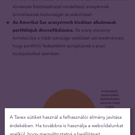
törvényes fizetőeszközzel rendelkező aranyérmék
birtoklásának biztonságát és stabilitását.
Az Amerikai Sas aranyérmék kiválóan alkalmasak
portfóliójuk diverzifikálására.
Az arany alacsony
korrelációja a többi pénzügyi eszközzel azt eredményezi,
hogy portfólió fedezetként szolgáljanak a piaci
kockázatokkal szemben.
A Tavex sütiket használ a felhasználói élmény javítása
érdekében. Ha továbbra is használja a weboldalunkat
anélkül, hogy megváltoztatná a beállításait,