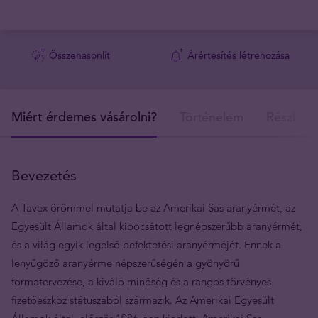
Összehasonlít
Árértesítés létrehozása
Miért érdemes vásárolni?
Történelem
Részlete
Bevezetés
A Tavex örömmel mutatja be az Amerikai Sas aranyérmét, az
Egyesült Államok által kibocsátott legnépszerűbb aranyérmét,
és a világ egyik legelső befektetési aranyérméjét. Ennek a
lenyűgöző aranyérme népszerűségén a gyönyörű
formatervezése, a kiváló minőség és a rangos törvényes
fizetőeszköz státuszából származik. Az Amerikai Egyesült