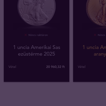
Nincs raktáron
Nincs 
1 uncia Amerikai Sas
1 uncia Am
ezüstérme 2025
aran
Vétel
20 960
,
32
ft
Vétel