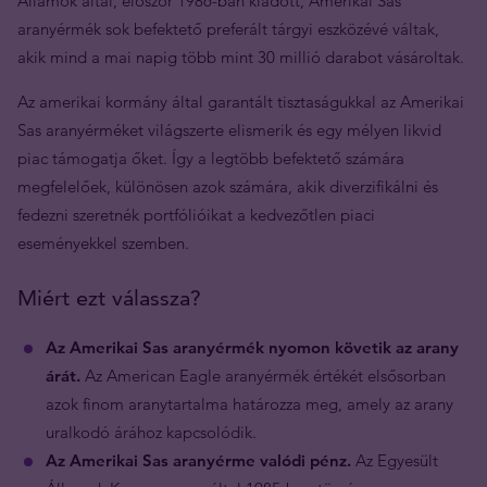
Államok által, először 1986-ban kiadott, Amerikai Sas
aranyérmék sok befektető preferált tárgyi eszközévé váltak,
akik mind a mai napig több mint 30 millió darabot vásároltak.
Az amerikai kormány által garantált tisztaságukkal az Amerikai
Sas aranyérméket világszerte elismerik és egy mélyen likvid
piac támogatja őket. Így a legtöbb befektető számára
megfelelőek, különösen azok számára, akik diverzifikálni és
fedezni szeretnék portfólióikat a kedvezőtlen piaci
eseményekkel szemben.
Miért ezt válassza?
Az Amerikai Sas aranyérmék nyomon követik az arany
árát.
Az American Eagle aranyérmék értékét elsősorban
azok finom aranytartalma határozza meg, amely az arany
uralkodó árához kapcsolódik.
Az Amerikai Sas aranyérme valódi pénz.
Az Egyesült