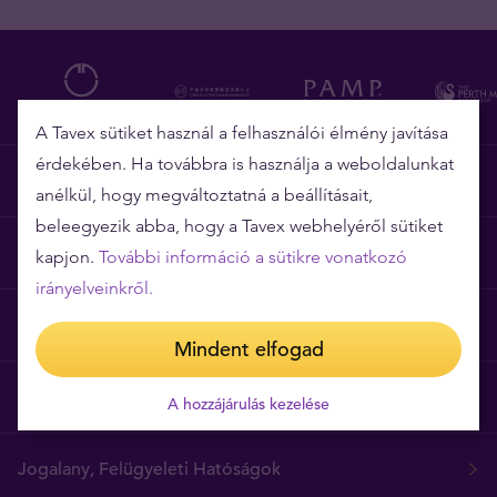
A Tavex sütiket használ a felhasználói élmény javítása
érdekében. Ha továbbra is használja a weboldalunkat
Miért épp a Tavex?
anélkül, hogy megváltoztatná a beállításait,
beleegyezik abba, hogy a Tavex webhelyéről sütiket
Árgarancia
kapjon.
További információ a sütikre vonatkozó
irányelveinkről.
Gyakori kérdések
Mindent elfogad
Általános szerződési feltételek
A hozzájárulás kezelése
Jogalany, Felügyeleti Hatóságok