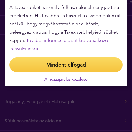
A Tavex sütiket használ a felhasználói élmény javítása
érdekében. Ha továbbra is használja a weboldalunkat
anélkül, hogy megváltoztatná a beállításait,
Miért épp a Tavex?
beleegyezik abba, hogy a Tavex webhelyéről sütiket
kapjon.
További információ a sütikre vonatkozó
Árgarancia
irányelveinkről.
Gyakori kérdések
Mindent elfogad
A hozzájárulás kezelése
Általános szerződési feltételek
Jogalany, Felügyeleti Hatóságok
Sütik használata az oldalon