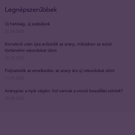
Legnépszerűbbek
Új hatóság, új szabályok
21.04.2026
Korrekció után újra erősödik az arany, miközben az ezüst
történelmi rekordokat dönt
05.12.2025
Folytatódik az emelkedés: az arany ára új rekordokat dönt
11.09.2025
Aranypiac a nyár végén: hol vannak a vonzó beszállási szintek?
19.08.2025