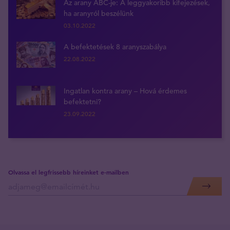
Az arany ABC-je: A leggyakoribb kifejezések,
ha aranyról beszélünk
03.10.2022
A befektetések 8 aranyszabálya
22.08.2022
Ingatlan kontra arany – Hová érdemes
befektetni?
23.09.2022
Olvassa el legfrissebb híreinket e-mailben