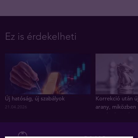
Ez is érdekelheti
Új hatóság, új szabályok
Korrekció után ú
arany, miközben 
21.04.2026
történelmi reko
05.12.2025