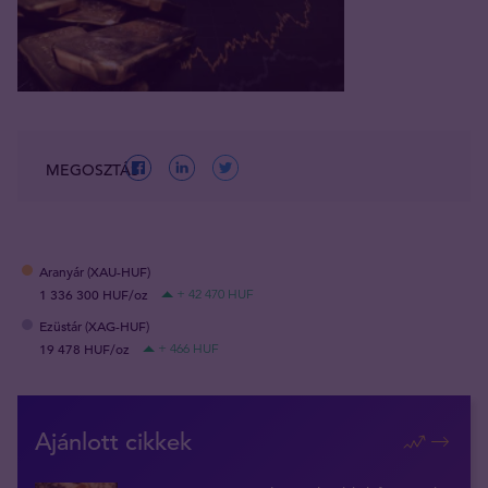
MEGOSZTÁS
Aranyár (XAU-HUF)
1 336 300 HUF/oz
+ 42 470 HUF
Ezüstár (XAG-HUF)
19 478 HUF/oz
+ 466 HUF
Ajánlott cikkek