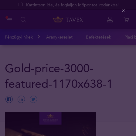
Kattintson ide, és foglaljon időpontot irodánkba!
Close
Pénzügyi hírek
Aranykereslet
Befektetések
Piaci 
Gold-price-3000-
featured-1170x638-1