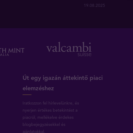
19.08.2025
Út egy igazán áttekintő piaci
elemzéshez
Iratkozzon fel hírlevelünkre, és
nyerjen értékes betekintést a
piacról, mellékelve érdekes
blogbejegyzésekkel és
ajánlatokkal.