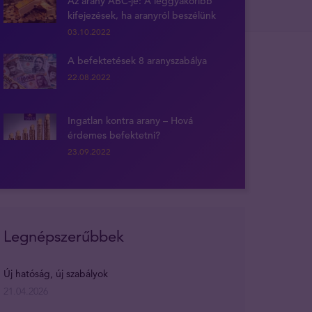
Az arany ABC-je: A leggyakoribb
kifejezések, ha aranyról beszélünk
03.10.2022
A befektetések 8 aranyszabálya
22.08.2022
Ingatlan kontra arany – Hová
érdemes befektetni?
23.09.2022
Legnépszerűbbek
Új hatóság, új szabályok
21.04.2026