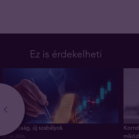
Ez is érdekelheti
Új hatóság, új szabályok
Korrek
miköz
21.04.2026