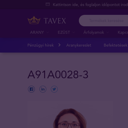
Kattintson ide, és foglaljon időpontot iro
ARANY
EZÜST
Árfolyamok
Kapcs
Pénzügyi hírek
Aranykereslet
Befektetések
A91A0028-3