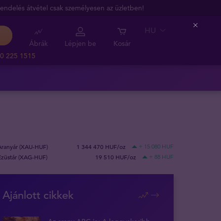
endelés átvétel csak személyesen az üzletben!
HU
Close
Ábrák
Lépjen be
Kosár
0 225 1515
Aranyár (XAU-HUF)
1 344 470 HUF/oz
+ 15 080 HUF
Ezüstár (XAG-HUF)
19 510 HUF/oz
+ 88 HUF
Ajánlott cikkek