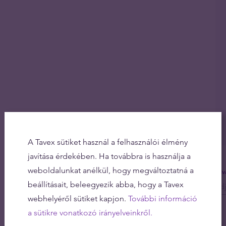
A Tavex sütiket használ a felhasználói élmény
javítása érdekében. Ha továbbra is használja a
weboldalunkat anélkül, hogy megváltoztatná a
Olv
beállításait, beleegyezik abba, hogy a Tavex
webhelyéről sütiket kapjon.
További információ
a sütikre vonatkozó irányelveinkről.