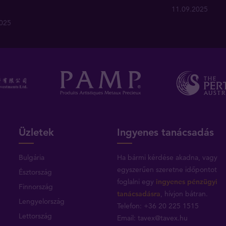
11.09.2025
2025
Üzletek
Ingyenes tanácsadás
Bulgária
Ha bármi kérdése akadna, vagy
egyszerűen szeretne időpontot
Észtország
foglalni egy
ingyenes pénzügyi
Finnország
tanácsadásra
, hívjon bátran.
Lengyelország
Telefon: +36 20 225 1515
Lettország
Email:
tavex@tavex.hu