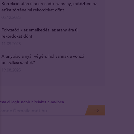
Korrekció után újra erősödik az arany, miközben az
ezüst történelmi rekordokat dönt
05.12.2025
Folytatódik az emelkedés: az arany ára új
rekordokat dönt
11.09.2025
Aranypiac a nyár végén: hol vannak a vonzó
beszállási szintek?
19.08.2025
assa el legfrissebb híreinket e-mailben