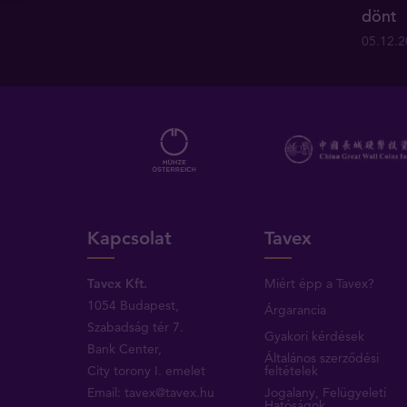
dönt
05.12.
Kapcsolat
Tavex
Tavex Kft.
Miért épp a Tavex?
1054 Budapest,
Árgarancia
Szabadság tér 7.
Gyakori kérdések
Bank Center,
Általános szerződési
City torony I. emelet
feltételek
Email:
tavex@tavex.hu
Jogalany, Felügyeleti
Hatóságok