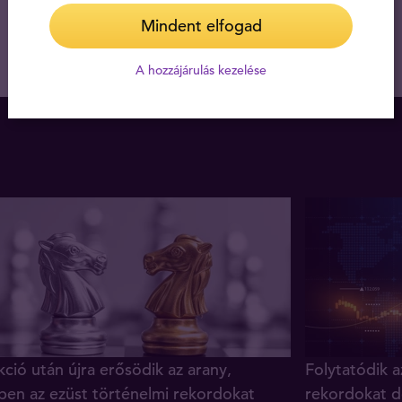
Mindent elfogad
A hozzájárulás kezelése
ció után újra erősödik az arany,
Folytatódik a
ben az ezüst történelmi rekordokat
rekordokat d