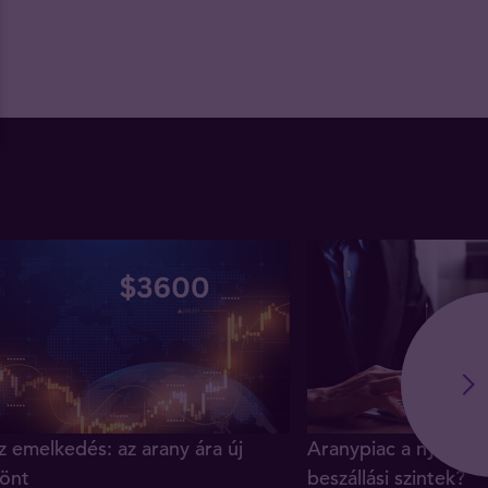
z emelkedés: az arany ára új
Aranypiac a nyár vé
önt
beszállási szintek?