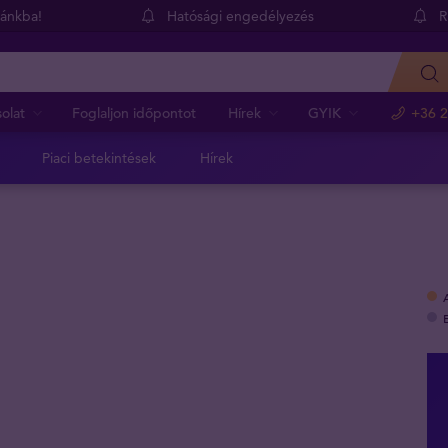
dánkba!
Hatósági engedélyezés
R
olat
Foglaljon időpontot
Hírek
GYIK
+36 2
Piaci betekintések
Hírek