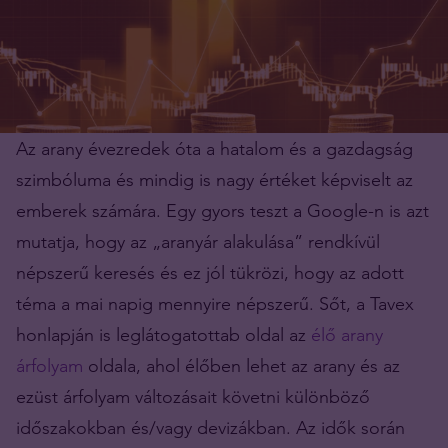
Az arany évezredek óta a hatalom és a gazdagság
szimbóluma és mindig is nagy értéket képviselt az
emberek számára. Egy gyors teszt a Google-n is azt
mutatja, hogy az „aranyár alakulása” rendkívül
népszerű keresés és ez jól tükrözi, hogy az adott
téma a mai napig mennyire népszerű. Sőt, a Tavex
honlapján is leglátogatottab oldal az
élő arany
árfolyam
oldala, ahol élőben lehet az arany és az
ezüst árfolyam változásait követni különböző
időszakokban és/vagy devizákban. Az idők során