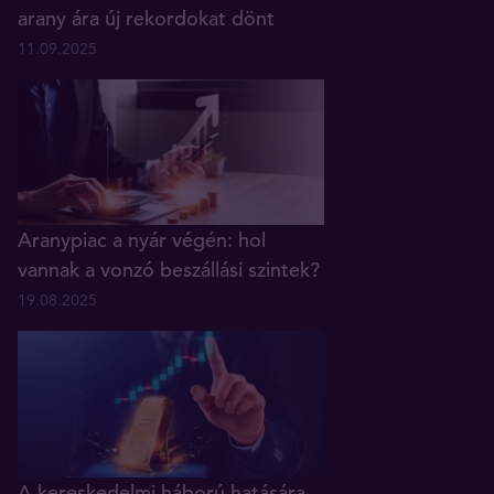
arany ára új rekordokat dönt
11.09.2025
Aranypiac a nyár végén: hol
vannak a vonzó beszállási szintek?
19.08.2025
A kereskedelmi háború hatására