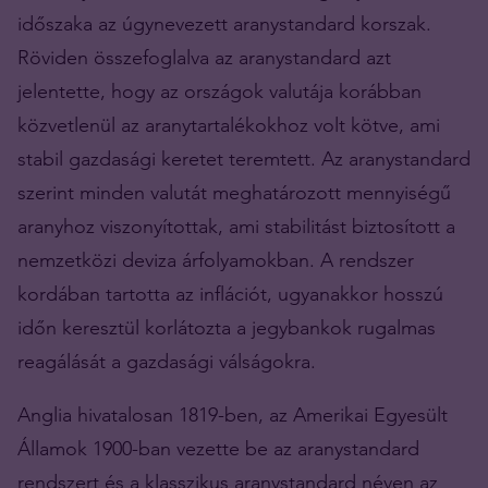
időszaka az úgynevezett aranystandard korszak.
Röviden összefoglalva az aranystandard azt
jelentette, hogy az országok valutája korábban
közvetlenül az aranytartalékokhoz volt kötve, ami
stabil gazdasági keretet teremtett. Az aranystandard
szerint minden valutát meghatározott mennyiségű
aranyhoz viszonyítottak, ami stabilitást biztosított a
nemzetközi deviza árfolyamokban. A rendszer
kordában tartotta az inflációt, ugyanakkor hosszú
időn keresztül korlátozta a jegybankok rugalmas
reagálását a gazdasági válságokra.
Anglia hivatalosan 1819-ben, az Amerikai Egyesült
Államok 1900-ban vezette be az aranystandard
rendszert és a klasszikus aranystandard néven az