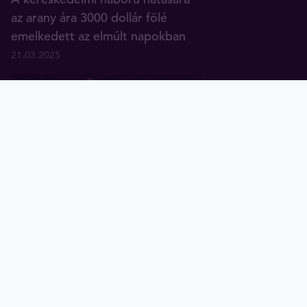
az arany ára 3000 dollár fölé
emelkedett az elmúlt napokban
21.03.2025
Arany
Ezüst
Diagramok
Tavex ID
Az arany hosszú távú hozama
kétszer meghaladta az inflációt
17.01.2025