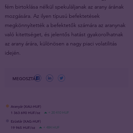
fém birtoklása nélkül spekuláljanak az arany árának
mozgására. Az ilyen típusú befektetések
megkönnyítették a befektetők számára az aranynak
való kitettséget, és jelentős hatást gyakorolhatnak
az arany árára, különösen a nagy piaci volatilitás
idején.
MEGOSZTÁS
Aranyár (XAU-HUF)
1 363 690 HUF/oz
+ 20 410 HUF
Ezüstár (XAG-HUF)
19 965 HUF/oz
+ 484 HUF