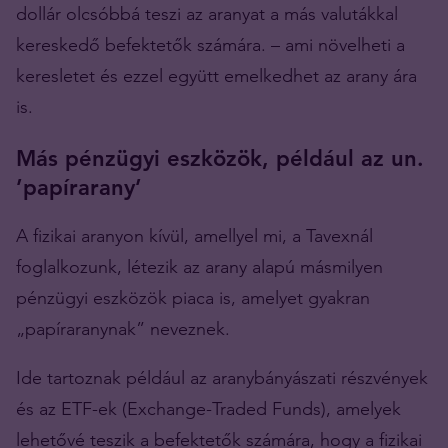
dollár olcsóbbá teszi az aranyat a más valutákkal
kereskedő befektetők számára. – ami növelheti a
keresletet és ezzel együtt emelkedhet az arany ára
is.
Más pénzügyi eszközök, például az un.
’papírarany’
A fizikai aranyon kívül, amellyel mi, a Tavexnál
foglalkozunk, létezik az arany alapú másmilyen
pénzügyi eszközök piaca is, amelyet gyakran
„papíraranynak” neveznek.
Ide tartoznak például az aranybányászati ​​részvények
és az ETF-ek (Exchange-Traded Funds), amelyek
lehetővé teszik a befektetők számára, hogy a fizikai