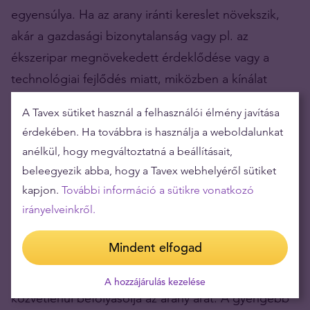
egyensúlya. Ha az arany iránti kereslet növekszik,
akár a gazdasági bizonytalanság vagy pl. az
ékszeripar megnövekedett érdeklődése vagy a
technológiai fejlődés miatt, miközben a kínálat
változatlan marad, az ár természetesen emelkedik.
A Tavex sütiket használ a felhasználói élmény javítása
Ezzel szemben az aranytermelés növekedése vagy a
érdekében. Ha továbbra is használja a weboldalunkat
kereslet csökkenése az arany árának csökkenéséhez
anélkül, hogy megváltoztatná a beállításait,
vezethet.
beleegyezik abba, hogy a Tavex webhelyéről sütiket
kapjon.
További információ a sütikre vonatkozó
Az amerikai dollár árfolyam
irányelveinkről.
Az arany ára mindig is szorosan összefügg az
Mindent elfogad
amerikai dollár (USD) árfolyamával. Mivel az arannyal
általában dollárban kereskednek, a valuta ereje
A hozzájárulás kezelése
közvetlenül befolyásolja az arany árát. A gyengébb