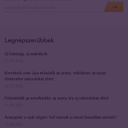
Legnépszerűbbek
Új hatóság, új szabályok
21.04.2026
Korrekció után újra erősödik az arany, miközben az ezüst
történelmi rekordokat dönt
05.12.2025
Folytatódik az emelkedés: az arany ára új rekordokat dönt
11.09.2025
Aranypiac a nyár végén: hol vannak a vonzó beszállási szintek?
19.08.2025