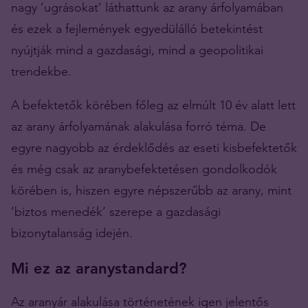
nagy ’ugrásokat’ láthattunk az arany árfolyamában
és ezek a fejlemények egyedülálló betekintést
nyújtják mind a gazdasági, mind a geopolitikai
trendekbe.
A befektetők körében főleg az elmúlt 10 év alatt lett
az arany árfolyamának alakulása forró téma. De
egyre nagyobb az érdeklődés az eseti kisbefektetők
és még csak az aranybefektetésen gondolkodók
körében is, hiszen egyre népszerűbb az arany, mint
’biztos menedék’ szerepe a gazdasági
bizonytalanság idején.
Mi ez az aranystandard?
Az aranyár alakulása történetének igen jelentős