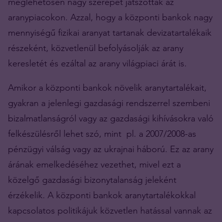
meglehetősen nagy szerepet játszottak az
aranypiacokon. Azzal, hogy a központi bankok nagy
mennyiségű fizikai aranyat tartanak devizatartalékaik
részeként, közvetlenül befolyásolják az arany
keresletét és ezáltal az arany világpiaci árát is.
Amikor a központi bankok növelik aranytartalékait,
gyakran a jelenlegi gazdasági rendszerrel szembeni
bizalmatlanságról vagy az gazdasági kihívásokra való
felkészülésről lehet szó, mint pl. a 2007/2008-as
pénzügyi válság vagy az ukrajnai háború. Ez az arany
árának emelkedéséhez vezethet, mivel ezt a
közelgő gazdasági bizonytalanság jeleként
érzékelik. A központi bankok aranytartalékokkal
kapcsolatos politikájuk közvetlen hatással vannak az