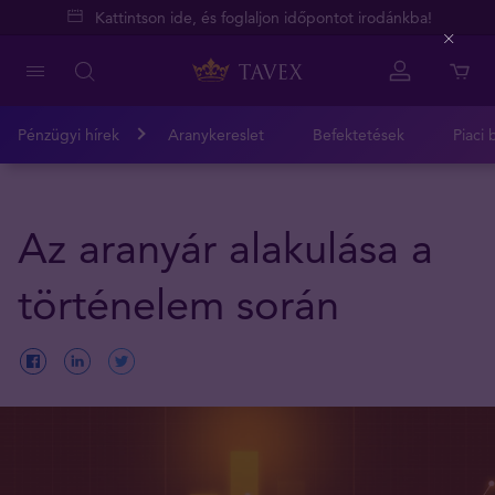
Kattintson ide, és foglaljon időpontot irodánkba!
Close
Pénzügyi hírek
Aranykereslet
Befektetések
Piaci 
Az aranyár alakulása a
történelem során