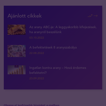
Ajánlott cikkek
Az arany ABC-je: A leggyakoribb kifejezések,
ha aranyról beszélünk
03.10.2022
A befektetések 8 aranyszabálya
22.08.2022
Ingatlan kontra arany – Hová érdemes
befektetni?
23.09.2022
Olvassa el legfrissebb híreinket e-mailben