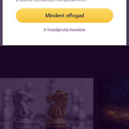
Mindent elfogad
A hozzájárulás kezelése