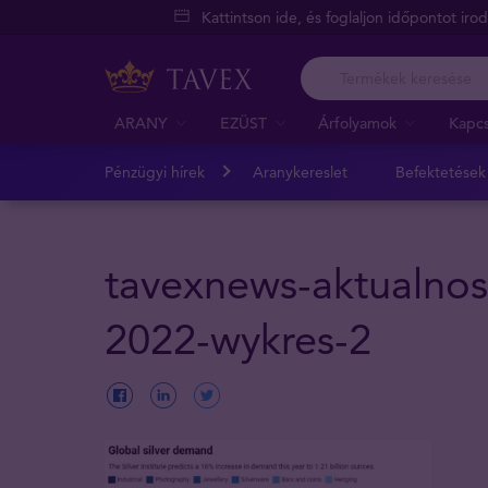
Kattintson ide, és foglaljon időpontot iro
ARANY
EZÜST
Árfolyamok
Kapcs
Pénzügyi hírek
Aranykereslet
Befektetések
tavexnews-aktualnos
2022-wykres-2