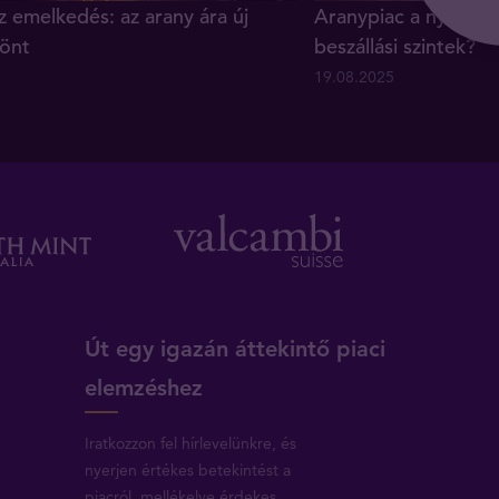
z emelkedés: az arany ára új
Aranypiac a nyár vé
önt
beszállási szintek?
19.08.2025
Út egy igazán áttekintő piaci
elemzéshez
Iratkozzon fel hírlevelünkre, és
nyerjen értékes betekintést a
piacról, mellékelve érdekes