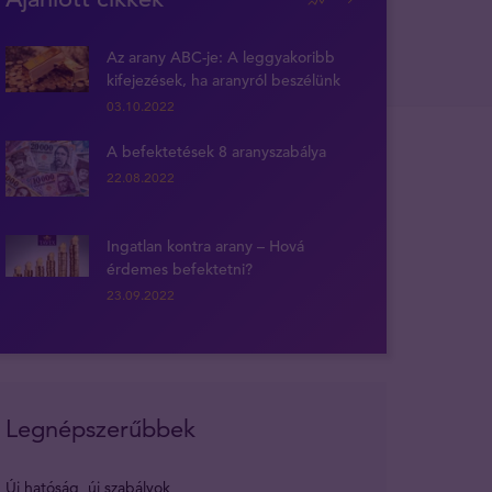
Az arany ABC-je: A leggyakoribb
kifejezések, ha aranyról beszélünk
03.10.2022
A befektetések 8 aranyszabálya
22.08.2022
Ingatlan kontra arany – Hová
érdemes befektetni?
23.09.2022
Legnépszerűbbek
Új hatóság, új szabályok