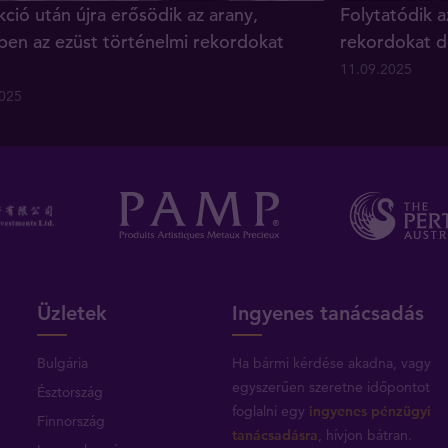
ció után újra erősödik az arany,
Folytatódik a
ben az ezüst történelmi rekordokat
rekordokat d
11.09.2025
2025
Üzletek
Ingyenes tanácsadás
Bulgária
Ha bármi kérdése akadna, vagy
egyszerűen szeretne időpontot
Észtország
foglalni egy
ingyenes pénzügyi
Finnország
tanácsadásra
, hívjon bátran.