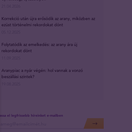
21.04.2026
Korrekció után újra erősödik az arany, miközben az
ezüst történelmi rekordokat dönt
05.12.2025
Folytatódik az emelkedés: az arany ára új
rekordokat dönt
11.09.2025
Aranypiac a nyár végén: hol vannak a vonzó
beszállási szintek?
19.08.2025
assa el legfrissebb híreinket e-mailben