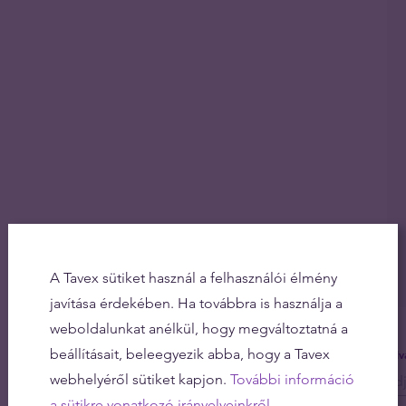
A Tavex sütiket használ a felhasználói élmény
javítása érdekében. Ha továbbra is használja a
weboldalunkat anélkül, hogy megváltoztatná a
beállításait, beleegyezik abba, hogy a Tavex
Olv
webhelyéről sütiket kapjon.
További információ
a sütikre vonatkozó irányelveinkről.