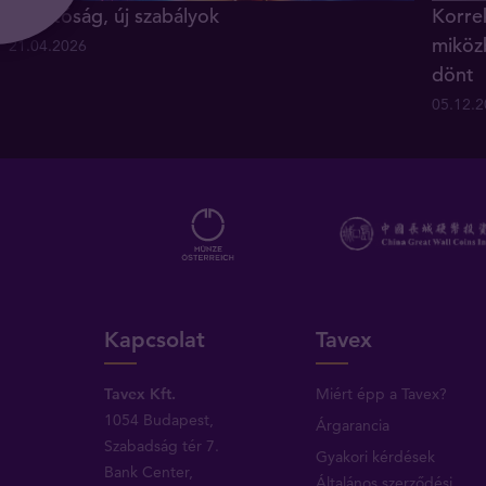
Új hatóság, új szabályok
Korrek
miköz
21.04.2026
dönt
05.12.
Kapcsolat
Tavex
Tavex Kft.
Miért épp a Tavex?
1054 Budapest,
Árgarancia
Szabadság tér 7.
Gyakori kérdések
Bank Center,
Általános szerződési