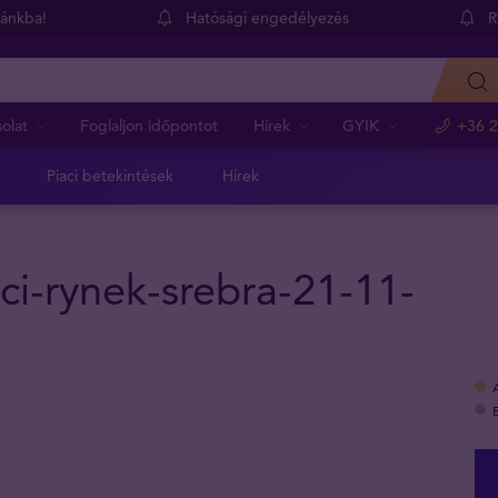
dánkba!
Hatósági engedélyezés
R
olat
Foglaljon időpontot
Hírek
GYIK
+36 2
Piaci betekintések
Hírek
ci-rynek-srebra-21-11-