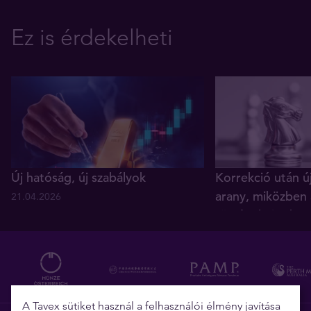
Ez is érdekelheti
Új hatóság, új szabályok
Korrekció után ú
arany, miközben 
21.04.2026
történelmi reko
05.12.2025
A Tavex sütiket használ a felhasználói élmény javítása