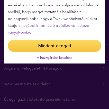
érdekében. Ha továbbra is használja a weboldalunkat
Miért épp a Tavex?
anélkül, hogy megváltoztatná a beállításait,
beleegyezik abba, hogy a Tavex webhelyéről sütiket
Árgarancia
kapjon.
További információ a sütikre vonatkozó
irányelveinkről.
Gyakori kérdések
Mindent elfogad
Általános szerződési feltételek
A hozzájárulás kezelése
Jogalany, Felügyeleti Hatóságok
Sütik használata az oldalon
Út egy igazán áttekintő piaci elemzéshez