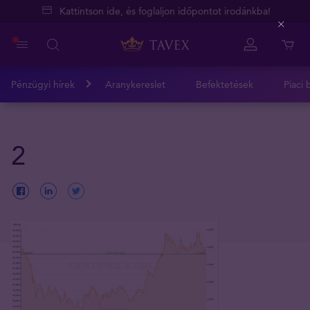
Kattintson ide, és foglaljon időpontot irodánkba!
Close
Pénzügyi hírek
Aranykereslet
Befektetések
Piaci 
2