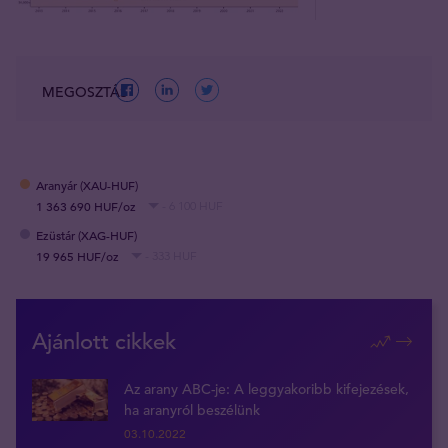
MEGOSZTÁS
Aranyár (XAU-HUF)
1 363 690 HUF/oz
- 6 100 HUF
Ezüstár (XAG-HUF)
19 965 HUF/oz
- 333 HUF
Ajánlott cikkek
Az arany ABC-je: A leggyakoribb kifejezések,
ha aranyról beszélünk
03.10.2022