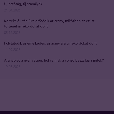
Új hatóság, új szabályok
21.04.2026
Korrekció után újra erősödik az arany, miközben az ezüst
történelmi rekordokat dönt
05.12.2025
Folytatódik az emelkedés: az arany ára új rekordokat dönt
11.09.2025
Aranypiac a nyár végén: hol vannak a vonzó beszállási szintek?
19.08.2025