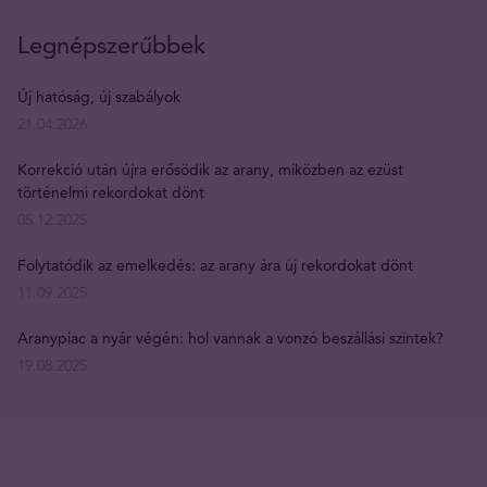
Legnépszerűbbek
Új hatóság, új szabályok
21.04.2026
Korrekció után újra erősödik az arany, miközben az ezüst
történelmi rekordokat dönt
05.12.2025
Folytatódik az emelkedés: az arany ára új rekordokat dönt
11.09.2025
Aranypiac a nyár végén: hol vannak a vonzó beszállási szintek?
19.08.2025