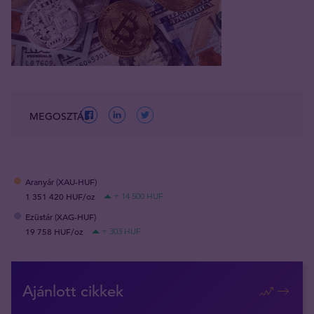
MEGOSZTÁS
Aranyár (XAU-HUF)
1 351 420 HUF/oz
+ 14 500 HUF
Ezüstár (XAG-HUF)
19 758 HUF/oz
+ 303 HUF
Ajánlott cikkek