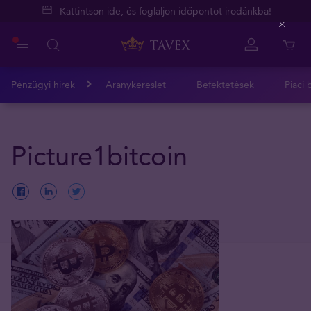
Kattintson ide, és foglaljon időpontot irodánkba!
Close
Pénzügyi hírek
Aranykereslet
Befektetések
Piaci 
Picture1bitcoin