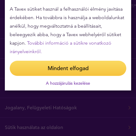
A Tavex sütiket használ a felhasználói élmény javítása
érdekében. Ha továbbra is használja a weboldalunkat
anélkül, hogy megváltoztatná a beállításait,
Miért épp a Tavex?
beleegyezik abba, hogy a Tavex webhelyéről sütiket
kapjon.
További információ a sütikre vonatkozó
Árgarancia
irányelveinkről.
Mindent elfogad
Gyakori kérdések
A hozzájárulás kezelése
Általános szerződési feltételek
Jogalany, Felügyeleti Hatóságok
Sütik használata az oldalon