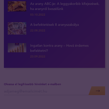
Az arany ABC-je: A leggyakoribb kifejezések,
ha aranyról beszélünk
03.10.2022
A befektetések 8 aranyszabálya
22.08.2022
Ingatlan kontra arany – Hová érdemes
befektetni?
23.09.2022
Olvassa el legfrissebb híreinket e-mailben