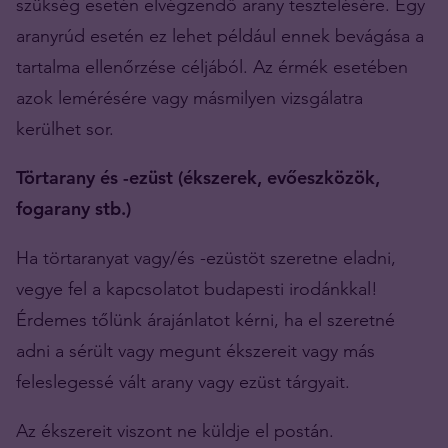
szükség esetén elvégzendő arany tesztelésére. Egy
aranyrúd esetén ez lehet például ennek bevágása a
tartalma ellenőrzése céljából. Az érmék esetében
azok lemérésére vagy másmilyen vizsgálatra
kerülhet sor.
Törtarany és -ezüst (ékszerek, evőeszközök,
fogarany stb.)
Ha törtaranyat vagy/és -ezüstöt szeretne eladni,
vegye fel a kapcsolatot budapesti irodánkkal!
Érdemes tőlünk árajánlatot kérni, ha el szeretné
adni a sérült vagy megunt ékszereit vagy más
feleslegessé vált arany vagy ezüst tárgyait.
Az ékszereit viszont ne küldje el postán.