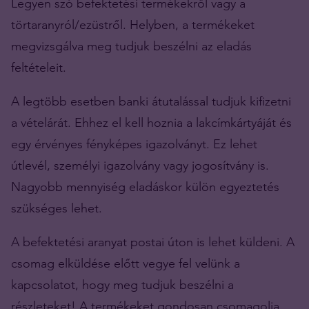
Legyen szó befektetési termékekről vagy a
törtaranyról/ezüstről. Helyben, a termékeket
megvizsgálva meg tudjuk beszélni az eladás
feltételeit.
A legtöbb esetben banki átutalással tudjuk kifizetni
a vételárát. Ehhez el kell hoznia a lakcímkártyáját és
egy érvényes fényképes igazolványt. Ez lehet
útlevél, személyi igazolvány vagy jogosítvány is.
Nagyobb mennyiség eladáskor külön egyeztetés
szükséges lehet.
A befektetési aranyat postai úton is lehet küldeni. A
csomag elküldése előtt vegye fel velünk a
kapcsolatot, hogy meg tudjuk beszélni a
részleteket! A termékeket gondosan csomagolja