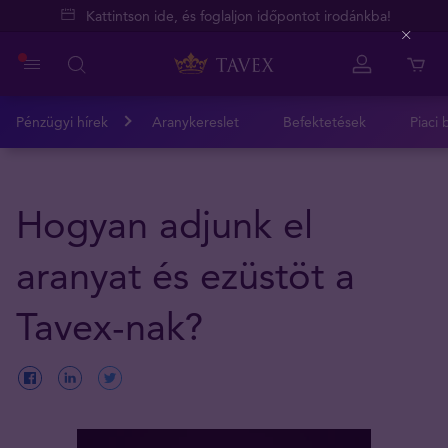
Kattintson ide, és foglaljon időpontot irodánkba!
Close
Pénzügyi hírek
Aranykereslet
Befektetések
Piaci 
Hogyan adjunk el
aranyat és ezüstöt a
Tavex-nak?