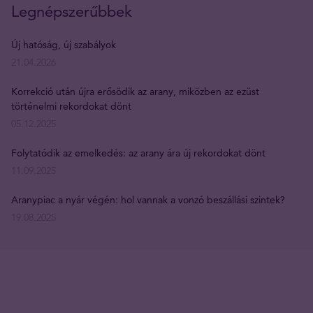
Legnépszerűbbek
Új hatóság, új szabályok
21.04.2026
Korrekció után újra erősödik az arany, miközben az ezüst
történelmi rekordokat dönt
05.12.2025
Folytatódik az emelkedés: az arany ára új rekordokat dönt
11.09.2025
Aranypiac a nyár végén: hol vannak a vonzó beszállási szintek?
19.08.2025