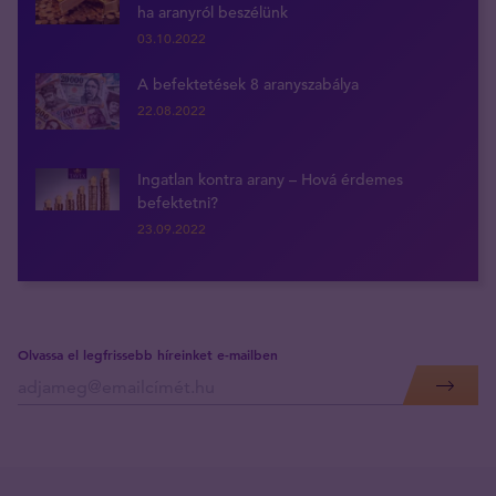
ha aranyról beszélünk
03.10.2022
A befektetések 8 aranyszabálya
22.08.2022
Ingatlan kontra arany – Hová érdemes
befektetni?
23.09.2022
Olvassa el legfrissebb híreinket e-mailben