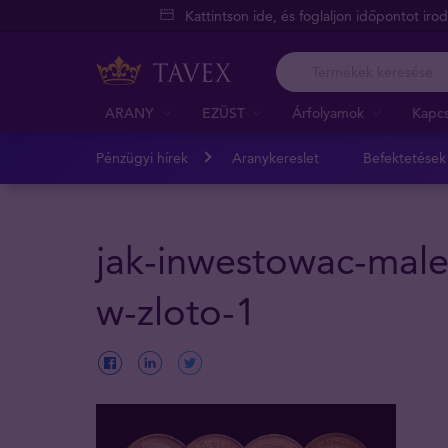
Kattintson ide, és foglaljon időpontot iro
ARANY
EZÜST
Árfolyamok
Kapcs
Pénzügyi hírek
Aranykereslet
Befektetések
jak-inwestowac-mal
w-zloto-1