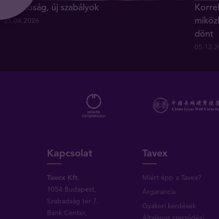
Új hatóság, új szabályok
Korrek
miköz
21.04.2026
dönt
05.12.
Kapcsolat
Tavex
Tavex Kft.
Miért épp a Tavex?
1054 Budapest,
Árgarancia
Szabadság tér 7.
Gyakori kérdések
Bank Center,
Általános szerződési