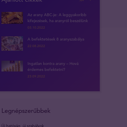
Az arany ABC-je: A leggyakoribb
kifejezések, ha aranyról beszélünk
03.10.2022
A befektetések 8 aranyszabálya
22.08.2022
Ingatlan kontra arany – Hová
érdemes befektetni?
23.09.2022
Legnépszerűbbek
Új hatóság, új szabályok