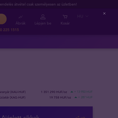
endelés átvétel csak személyesen az üzletben!
HU
Close
Ábrák
Lépjen be
Kosár
0 225 1515
Aranyár (XAU-HUF)
1 351 290 HUF/oz
+ 13 950 HUF
Ezüstár (XAG-HUF)
19 758 HUF/oz
+ 287 HUF
Ajánlott cikkek