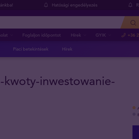
dánkba!
Hatósági engedélyezés
R
olat
Foglaljon időpontot
Hírek
GYIK
+36 2
Piaci betekintések
Hírek
e-kwoty-inwestowanie-