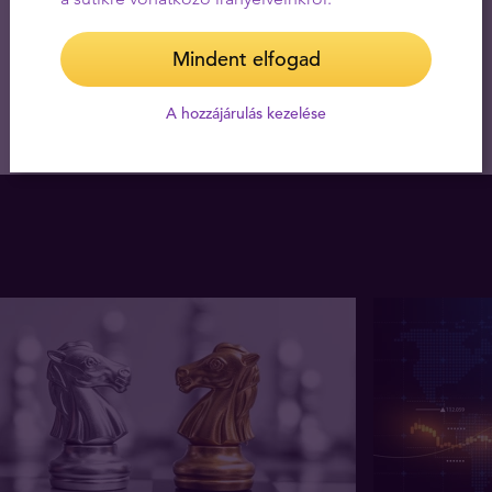
Mindent elfogad
A hozzájárulás kezelése