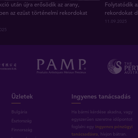
ció után újra erősödik az arany,
Folytatódik a
ben az ezüst történelmi rekordokat
rekordokat d
11.09.2025
2025
Üzletek
Ingyenes tanácsadás
Bulgária
Ha bármi kérdése akadna, vagy
egyszerűen szeretne időpontot
Észtország
foglalni egy
ingyenes pénzügyi
Finnország
tanácsadásra
, hívjon bátran.