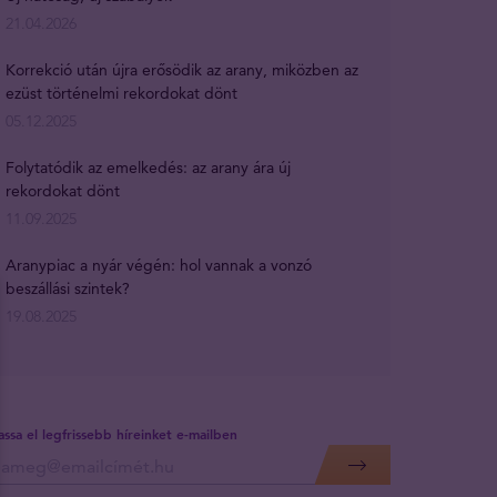
21.04.2026
Korrekció után újra erősödik az arany, miközben az
ezüst történelmi rekordokat dönt
05.12.2025
Folytatódik az emelkedés: az arany ára új
rekordokat dönt
11.09.2025
Aranypiac a nyár végén: hol vannak a vonzó
beszállási szintek?
19.08.2025
assa el legfrissebb híreinket e-mailben