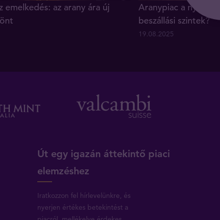
z emelkedés: az arany ára új
Aranypiac a nyár vé
önt
beszállási szintek?
19.08.2025
Út egy igazán áttekintő piaci
elemzéshez
Iratkozzon fel hírlevelünkre, és
nyerjen értékes betekintést a
piacról, mellékelve érdekes