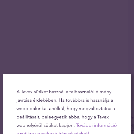
A Tavex sütiket használ a felhasználói élmény
javítása érdekében. Ha továbbra is használja a
weboldalunkat anélkül, hogy megváltoztatná a
beállításait, beleegyezik abba, hogy a Tavex
Olv
webhelyéről sütiket kapjon.
További információ
a sütikre vonatkozó irányelveinkről.