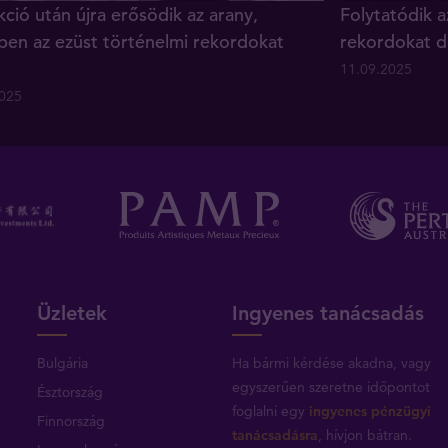
ció után újra erősödik az arany,
Folytatódik a
ben az ezüst történelmi rekordokat
rekordokat d
11.09.2025
2025
Üzletek
Ingyenes tanácsadás
Bulgária
Ha bármi kérdése akadna, vagy
egyszerűen szeretne időpontot
Észtország
foglalni egy
ingyenes pénzügyi
Finnország
tanácsadásra
, hívjon bátran.