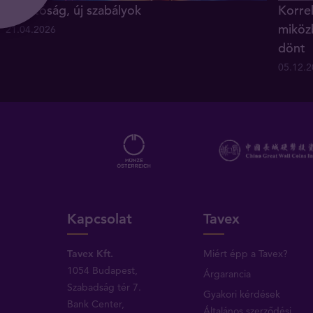
Új hatóság, új szabályok
Korrek
miköz
21.04.2026
dönt
05.12.
Kapcsolat
Tavex
Tavex Kft.
Miért épp a Tavex?
1054 Budapest,
Árgarancia
Szabadság tér 7.
Gyakori kérdések
Bank Center,
Általános szerződési