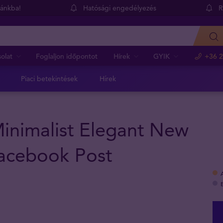
dánkba!
Hatósági engedélyezés
R
olat
Foglaljon időpontot
Hírek
GYIK
+36 2
Piaci betekintések
Hírek
inimalist Elegant New
Facebook Post