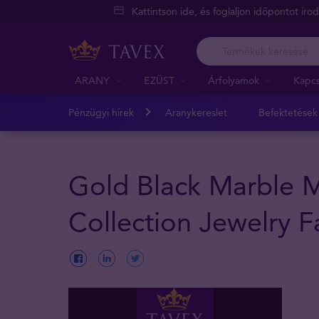
Kattintson ide, és foglaljon időpontot iro
ARANY
EZÜST
Árfolyamok
Kapcs
Pénzügyi hírek
Aranykereslet
Befektetések
Gold Black Marble M
Collection Jewelry 