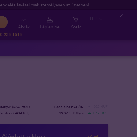
endelés átvétel csak személyesen az üzletben!
HU
Close
Ábrák
Lépjen be
Kosár
0 225 1515
Aranyár (XAU-HUF)
1 363 690 HUF/oz
- 820 HUF
Ezüstár (XAG-HUF)
19 965 HUF/oz
+ 49 HUF
Ajánlott cikkek