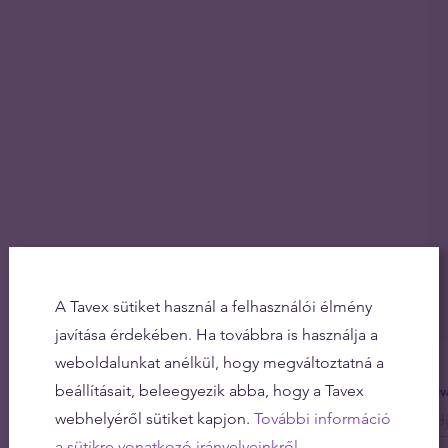
A Tavex sütiket használ a felhasználói élmény
javítása érdekében. Ha továbbra is használja a
weboldalunkat anélkül, hogy megváltoztatná a
beállításait, beleegyezik abba, hogy a Tavex
Olv
webhelyéről sütiket kapjon.
További információ
a sütikre vonatkozó irányelveinkről.