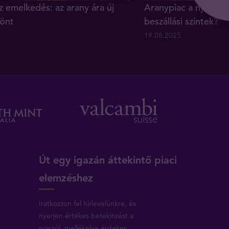
z emelkedés: az arany ára új
Aranypiac a nyár vé
önt
beszállási szintek?
19.08.2025
Út egy igazán áttekintő piaci
elemzéshez
Iratkozzon fel hírlevelünkre, és
nyerjen értékes betekintést a
piacról, mellékelve érdekes