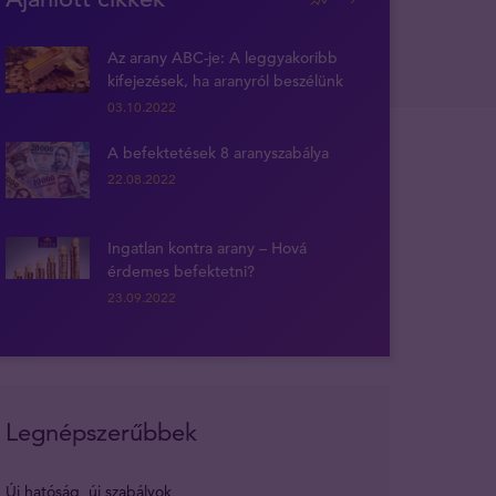
Az arany ABC-je: A leggyakoribb
kifejezések, ha aranyról beszélünk
03.10.2022
A befektetések 8 aranyszabálya
22.08.2022
Ingatlan kontra arany – Hová
érdemes befektetni?
23.09.2022
Legnépszerűbbek
Új hatóság, új szabályok