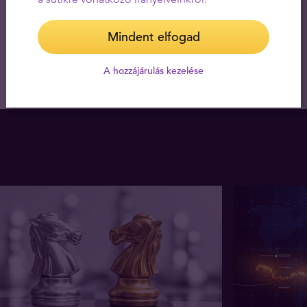
Mindent elfogad
A hozzájárulás kezelése