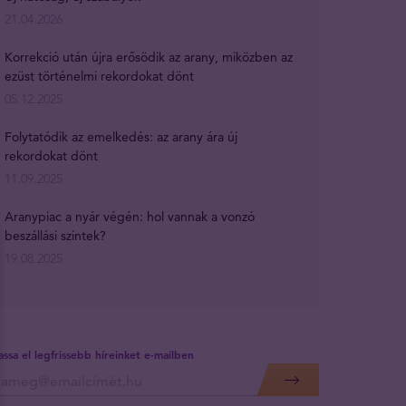
21.04.2026
Korrekció után újra erősödik az arany, miközben az
ezüst történelmi rekordokat dönt
05.12.2025
Folytatódik az emelkedés: az arany ára új
rekordokat dönt
11.09.2025
Aranypiac a nyár végén: hol vannak a vonzó
beszállási szintek?
19.08.2025
assa el legfrissebb híreinket e-mailben