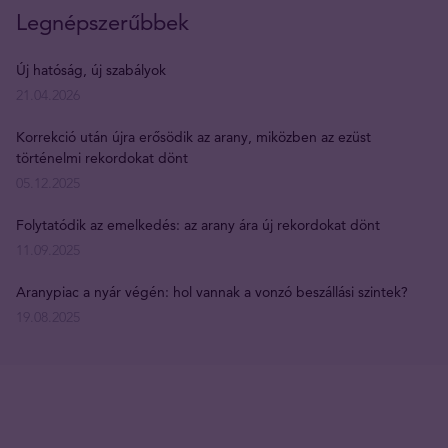
Legnépszerűbbek
Új hatóság, új szabályok
21.04.2026
Korrekció után újra erősödik az arany, miközben az ezüst
történelmi rekordokat dönt
05.12.2025
Folytatódik az emelkedés: az arany ára új rekordokat dönt
11.09.2025
Aranypiac a nyár végén: hol vannak a vonzó beszállási szintek?
19.08.2025