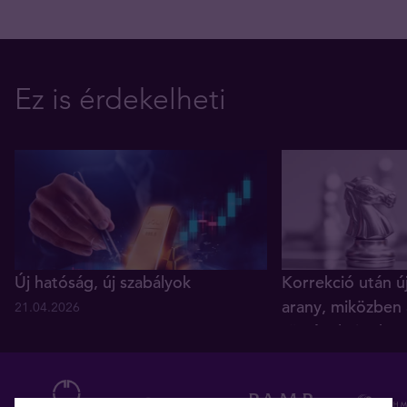
Ez is érdekelheti
Új hatóság, új szabályok
Korrekció után ú
arany, miközben 
21.04.2026
történelmi reko
05.12.2025