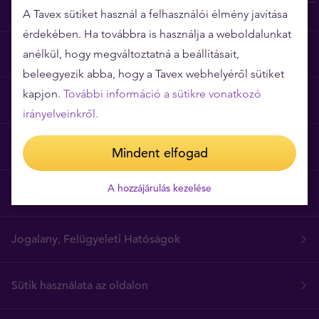
A Tavex sütiket használ a felhasználói élmény javítása
érdekében. Ha továbbra is használja a weboldalunkat
Miért épp a Tavex?
anélkül, hogy megváltoztatná a beállításait,
beleegyezik abba, hogy a Tavex webhelyéről sütiket
kapjon.
További információ a sütikre vonatkozó
Árgarancia
irányelveinkről.
Gyakori kérdések
Mindent elfogad
A hozzájárulás kezelése
Általános szerződési feltételek
Jogalany, Felügyeleti Hatóságok
Sütik használata az oldalon