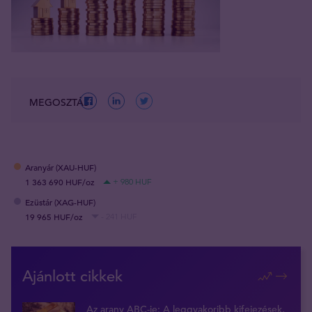
MEGOSZTÁS
Aranyár (XAU-HUF)
1 363 690 HUF/oz
+ 980 HUF
Ezüstár (XAG-HUF)
19 965 HUF/oz
- 241 HUF
Ajánlott cikkek
Az arany ABC-je: A leggyakoribb kifejezések,